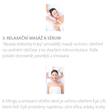
3. RELAXAČNÍ MASÁŽ A SÉRUM
"Beauty doktorky krásy" provádějí masáž na konci ošetření
na uvolnění obličeje a ke zlepšení mikrocirkulace. Kůže
působí obnoveně, pevnější a tónovaná.
K liftingu a omlazení očního okolí je určeno ošetření Eye Lift,
které řeší čtyři problémy najednou: oční víčka, vrásky, kruhy