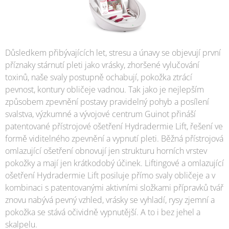
Důsledkem přibývajících let, stresu a únavy se objevují první
příznaky stárnutí pleti jako vrásky, zhoršené vylučování
toxinů, naše svaly postupně ochabují, pokožka ztrácí
pevnost, kontury obličeje vadnou. Tak jako je nejlepším
způsobem zpevnění postavy pravidelný pohyb a posílení
svalstva, výzkumné a vývojové centrum Guinot přináší
patentované přístrojové ošetření Hydradermie Lift, řešení ve
formě viditelného zpevnění a vypnutí pleti. Běžná přístrojová
omlazující ošetření obnovují jen strukturu horních vrstev
pokožky a mají jen krátkodobý účinek. Liftingové a omlazující
ošetření Hydradermie Lift posiluje přímo svaly obličeje a v
kombinaci s patentovanými aktivními složkami přípravků tvář
znovu nabývá pevný vzhled, vrásky se vyhladí, rysy zjemní a
pokožka se stává očividně vypnutější. A to i bez jehel a
skalpelu.