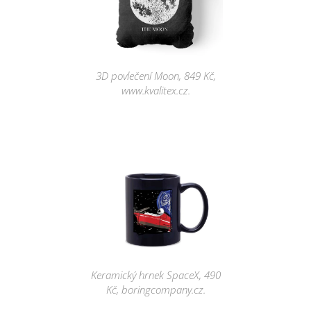
3D povlečení Moon, 849 Kč,
www.kvalitex.cz.
Keramický hrnek SpaceX, 490
Kč, boringcompany.cz.