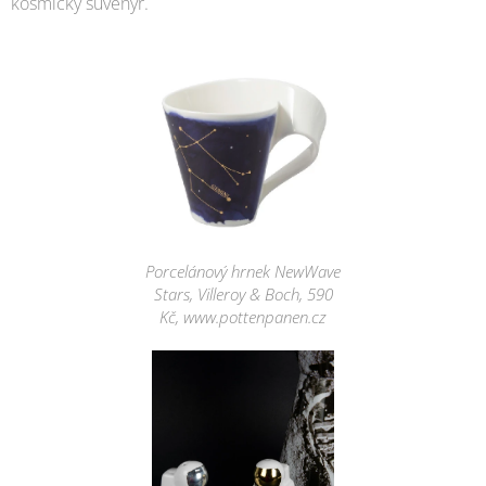
kosmický suvenýr.
Porcelánový hrnek NewWave
Stars, Villeroy & Boch, 590
Kč, www.pottenpanen.cz