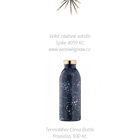
Velké závěsné svítidlo
Spike 4059 Kč,
www.westwingnow.cz.
Termoláhev Clima Bottle,
Poseidon, 930 Kč,