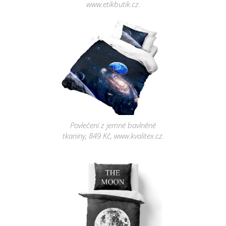
www.etikbutik.cz.
Povlečení z jemné bavlněné
tkaniny, 849 Kč, www.kvalitex.cz.