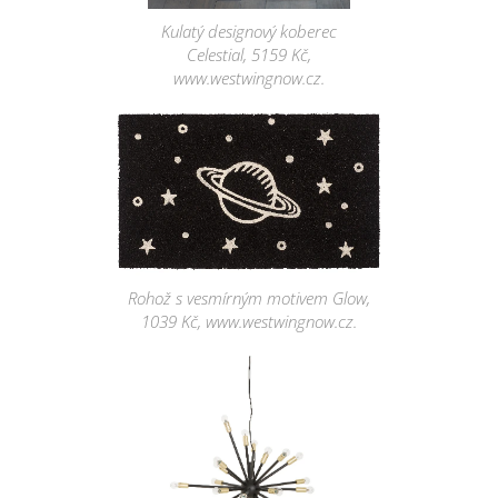
Kulatý designový koberec
Celestial, 5159 Kč,
www.westwingnow.cz.
Rohož s vesmírným motivem Glow,
1039 Kč, www.westwingnow.cz.