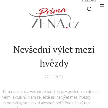
Nevšední výlet mezi
hvězdy
22.11.2021
Téma vesmíru a vesmírné turistiky je v posledních dnech
velmi aktuální. Nám se ještě asi na výlet mezi hvězdy
nepodaří vyrazit, tak si alespoň pořídíme nějaký ten