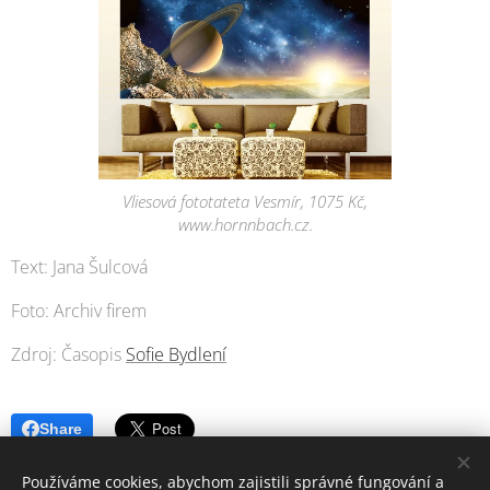
Vliesová fototateta Vesmír, 1075 Kč,
www.hornnbach.cz.
Text: Jana Šulcová
Foto: Archiv firem
Zdroj: Časopis
Sofie Bydlení
Share
Používáme cookies, abychom zajistili správné fungování a