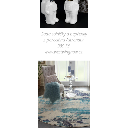
Sada solničky a pepřenky
z porcelánu Astronaut,
389 Kč,
www.westwingnow.cz.