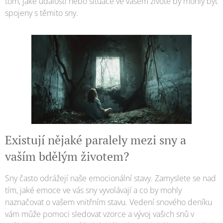
tom, jaké události nebo situace ve vašem životě by mohly být
spojeny s těmito sny.
Existují nějaké paralely mezi sny a
vaším bdělým životem?
Sny často odrážejí naše emocionální stavy. Zamyslete se nad
tím, jaké emoce ve vás sny vyvolávají a co by mohly
naznačovat o vašem vnitřním stavu. Vedení snového deníku
vám může pomoci sledovat vzorce a vývoj vašich snů v