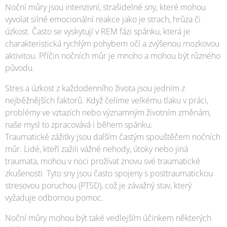
Noční můry jsou intenzivní, strašidelné sny, které mohou
vyvolat silné emocionální reakce jako je strach, hrůza či
úzkost. Často se vyskytují v REM fázi spánku, která je
charakteristická rychlým pohybem očí a zvýšenou mozkovou
aktivitou. Příčin nočních můr je mnoho a mohou být různého
původu.
Stres a úzkost z každodenního života jsou jedním z
nejběžnějších faktorů. Když čelíme velkému tlaku v práci,
problémy ve vztazích nebo významným životním změnám,
naše mysl to zpracovává i během spánku.
Traumatické zážitky jsou dalším častým spouštěčem nočních
můr. Lidé, kteří zažili vážné nehody, útoky nebo jiná
traumata, mohou v noci prožívat znovu své traumatické
zkušenosti. Tyto sny jsou často spojeny s posttraumatickou
stresovou poruchou (PTSD), což je závažný stav, který
vyžaduje odbornou pomoc.
Noční můry mohou být také vedlejším účinkem některých