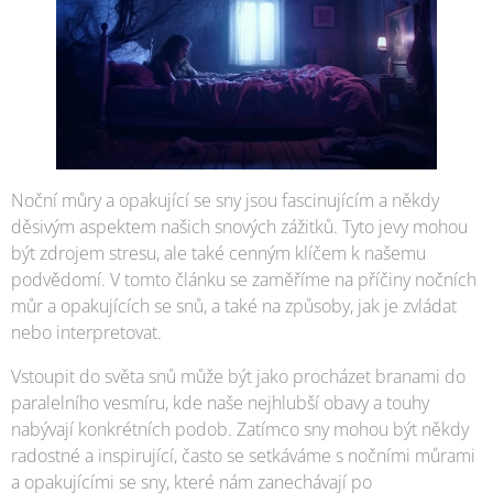
Noční můry a opakující se sny jsou fascinujícím a někdy
děsivým aspektem našich snových zážitků. Tyto jevy mohou
být zdrojem stresu, ale také cenným klíčem k našemu
podvědomí. V tomto článku se zaměříme na příčiny nočních
můr a opakujících se snů, a také na způsoby, jak je zvládat
nebo interpretovat.
Vstoupit do světa snů může být jako procházet branami do
paralelního vesmíru, kde naše nejhlubší obavy a touhy
nabývají konkrétních podob. Zatímco sny mohou být někdy
radostné a inspirující, často se setkáváme s nočními můrami
a opakujícími se sny, které nám zanechávají po