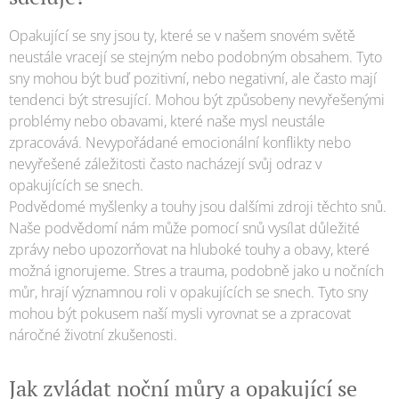
Opakující se sny jsou ty, které se v našem snovém světě
neustále vracejí se stejným nebo podobným obsahem. Tyto
sny mohou být buď pozitivní, nebo negativní, ale často mají
tendenci být stresující. Mohou být způsobeny nevyřešenými
problémy nebo obavami, které naše mysl neustále
zpracovává. Nevypořádané emocionální konflikty nebo
nevyřešené záležitosti často nacházejí svůj odraz v
opakujících se snech.
Podvědomé myšlenky a touhy jsou dalšími zdroji těchto snů.
Naše podvědomí nám může pomocí snů vysílat důležité
zprávy nebo upozorňovat na hluboké touhy a obavy, které
možná ignorujeme. Stres a trauma, podobně jako u nočních
můr, hrají významnou roli v opakujících se snech. Tyto sny
mohou být pokusem naší mysli vyrovnat se a zpracovat
náročné životní zkušenosti.
Jak zvládat noční můry a opakující se