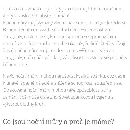
cit úzkosti a zmatku. Tyto sny jsou fascinujícím fenoménem,
který si zaslouží hlubší zkoumání.
Noční můry mají výrazný vliv na naše emoční a fyzické zdraví.
Během těchto děsivých snů dochází k výrazné aktivaci
amygdaly, části mozku, která je spojena se zpracováním
emocí, zejména strachu. Studie ukázaly, že lidé, kteří zažívají
časté noční můry, mají tendenci mít zvýšenou reaktivitu
amygdaly, což může vést k vyšší citlivosti na stresové podněty
během dne.
Navíc noční můry mohou narušovat kvalitu spánku, což vede
k únavě, špatné náladě a snížené schopnosti soustředit se.
Opakované noční můry mohou také způsobit strach z
usínání, což může dále zhoršovat spánkovou hygienu a
vytvářet bludný kruh.
Co jsou noční můry a proč je máme?