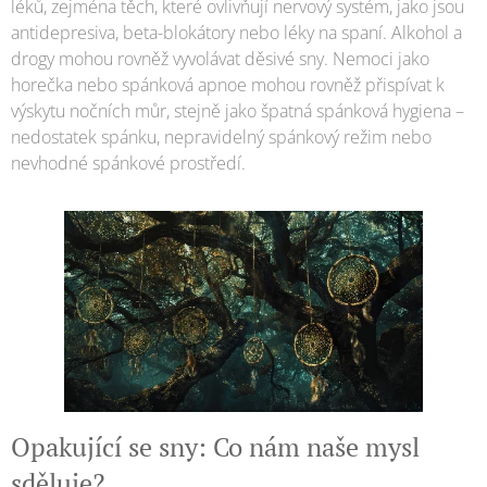
léků, zejména těch, které ovlivňují nervový systém, jako jsou
antidepresiva, beta-blokátory nebo léky na spaní. Alkohol a
drogy mohou rovněž vyvolávat děsivé sny. Nemoci jako
horečka nebo spánková apnoe mohou rovněž přispívat k
výskytu nočních můr, stejně jako špatná spánková hygiena –
nedostatek spánku, nepravidelný spánkový režim nebo
nevhodné spánkové prostředí.
Opakující se sny: Co nám naše mysl
sděluje?