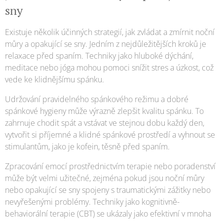
sny
Existuje několik účinných strategií, jak zvládat a zmírnit noční
můry a opakující se sny. Jedním z nejdůležitějších kroků je
relaxace před spaním. Techniky jako hluboké dýchání,
meditace nebo jóga mohou pomoci snížit stres a úzkost, což
vede ke klidnějšímu spánku.
Udržování pravidelného spánkového režimu a dobré
spánkové hygieny může výrazně zlepšit kvalitu spánku. To
zahrnuje chodit spát a vstávat ve stejnou dobu každý den,
vytvořit si příjemné a klidné spánkové prostředí a vyhnout se
stimulantům, jako je kofein, těsně před spaním.
Zpracování emocí prostřednictvím terapie nebo poradenství
může být velmi užitečné, zejména pokud jsou noční můry
nebo opakující se sny spojeny s traumatickými zážitky nebo
nevyřešenými problémy. Techniky jako kognitivně-
behaviorální terapie (CBT) se ukázaly jako efektivní v mnoha