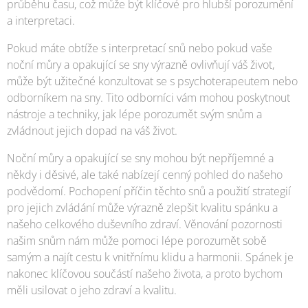
průběhu času, což může být klíčové pro hlubší porozumění
a interpretaci.
Pokud máte obtíže s interpretací snů nebo pokud vaše
noční můry a opakující se sny výrazně ovlivňují váš život,
může být užitečné konzultovat se s psychoterapeutem nebo
odborníkem na sny. Tito odborníci vám mohou poskytnout
nástroje a techniky, jak lépe porozumět svým snům a
zvládnout jejich dopad na váš život.
Noční můry a opakující se sny mohou být nepříjemné a
někdy i děsivé, ale také nabízejí cenný pohled do našeho
podvědomí. Pochopení příčin těchto snů a použití strategií
pro jejich zvládání může výrazně zlepšit kvalitu spánku a
našeho celkového duševního zdraví. Věnování pozornosti
našim snům nám může pomoci lépe porozumět sobě
samým a najít cestu k vnitřnímu klidu a harmonii. Spánek je
nakonec klíčovou součástí našeho života, a proto bychom
měli usilovat o jeho zdraví a kvalitu.