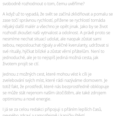
svobodně rozhodnout o tom, čemu uvěříme?
A když už to vypadá, že svět se začíná zklidňovat a pomalu se
zase točí správnou rychlostí, přižene se rychlostí tornáda
nějaký další malér a všechno je opět jinak. Jako by se život
rozhodl zkoušet naši vytrvalost a odolnost. A právě proto se
nesmíme nechat situací udolat, ale naopak zůstat sami
sebou, neposlouchat rýpaly a věčné kverulanty, udržovat si
své rituály, hýčkat blízké a zůstat věrní přátelům. Není to
jednoduché, ale je to nejspíš jediná možná cesta, jak
životem projít se ctí.
Jednou z možných cest, které mohou vést k cíli je
zvelebování svých míst, které rádi nazýváme domovem. Je
totiž fakt, že prostředí, které nás bezprostředně obklopuje
se může stát nejenom naším útočištěm, ale také zdrojem
optimismu a nové energie.
I já se za celou redakci připojuji s přáním lepších časů,
pevného zdraví a samozřejmě i kapičky štěstí...