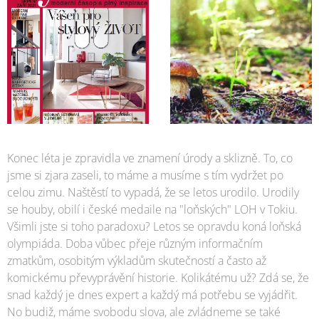
Konec léta je zpravidla ve znamení úrody a sklizně. To, co
jsme si zjara zaseli, to máme a musíme s tím vydržet po
celou zimu. Naštěstí to vypadá, že se letos urodilo. Urodily
se houby, obilí i české medaile na "loňských" LOH v Tokiu.
Všimli jste si toho paradoxu? Letos se opravdu koná loňská
olympiáda. Doba vůbec přeje různým informačním
zmatkům, osobitým výkladům skutečností a často až
komickému převyprávění historie. Kolikátému už? Zdá se, že
snad každý je dnes expert a každý má potřebu se vyjádřit.
No budiž, máme svobodu slova, ale zvládneme se také