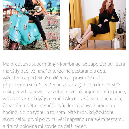
Má představa supermámy v kombinaci se superženou, která
má vždy pečlivě navařeno, vzorně postaráno o děti,
vyžehleno a perfektně nalíčená a upravená čeká s
připravenou večeří uvařenou ze zdravých, ten den čerstvě
nakupených surovin, na svého muže, až přijde domů z práce,
vzala za své, už když jsme měli Alexe. Také jsem pochopila,
že se třemi dětmi nemůžu svůj den plánovat hodinu po
hodině, ale po týdnu, a to jsem ještě hrdá, když zvládnu
skoro celou první polovinu věcí napsanou na svém seznamu
a druhá polovina mi zbyde na další týden.