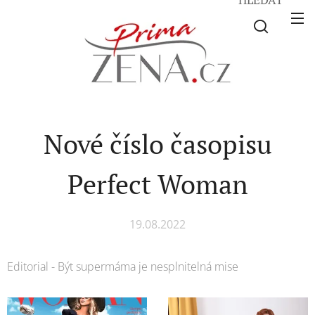
Nové číslo časopisu
Perfect Woman
19.08.2022
Editorial - Být supermáma je nesplnitelná mise