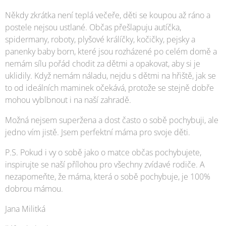
Někdy zkrátka není teplá večeře, děti se koupou až ráno a
postele nejsou ustlané. Občas přešlapuju autíčka,
spidermany, roboty, plyšové králíčky, kočičky, pejsky a
panenky baby born, které jsou rozházené po celém domě a
nemám sílu pořád chodit za dětmi a opakovat, aby si je
uklidily. Když nemám náladu, nejdu s dětmi na hřiště, jak se
to od ideálních maminek očekává, protože se stejně dobře
mohou vyblbnout i na naší zahradě.
Možná nejsem superžena a dost často o sobě pochybuji, ale
jedno vím jistě. Jsem perfektní máma pro svoje děti.
P.S. Pokud i vy o sobě jako o matce občas pochybujete,
inspirujte se naší přílohou pro všechny zvídavé rodiče. A
nezapomeňte, že máma, která o sobě pochybuje, je 100%
dobrou mámou.
Jana Militká