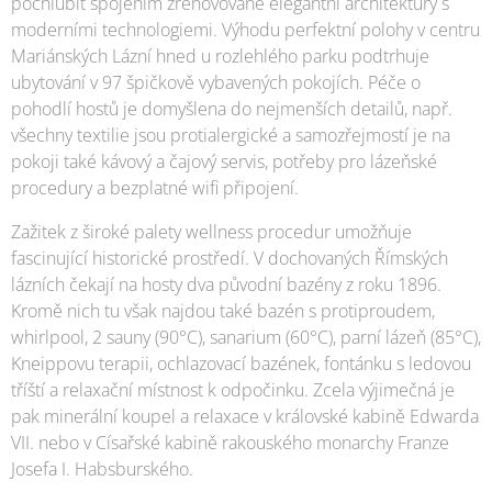
pochlubit spojením zrenovované elegantní architektury s
moderními technologiemi. Výhodu perfektní polohy v centru
Mariánských Lázní hned u rozlehlého parku podtrhuje
ubytování v 97 špičkově vybavených pokojích. Péče o
pohodlí hostů je domyšlena do nejmenších detailů, např.
všechny textilie jsou protialergické a samozřejmostí je na
pokoji také kávový a čajový servis, potřeby pro lázeňské
procedury a bezplatné wifi připojení.
Zažitek z široké palety wellness procedur umožňuje
fascinující historické prostředí. V dochovaných Římských
lázních čekají na hosty dva původní bazény z roku 1896.
Kromě nich tu však najdou také bazén s protiproudem,
whirlpool, 2 sauny (90°C), sanarium (60°C), parní lázeň (85°C),
Kneippovu terapii, ochlazovací bazének, fontánku s ledovou
tříští a relaxační místnost k odpočinku. Zcela výjimečná je
pak minerální koupel a relaxace v královské kabině Edwarda
VII. nebo v Císařské kabině rakouského monarchy Franze
Josefa I. Habsburského.