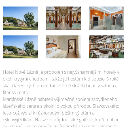
Hotel Nové Lázně je propojen s nejvýznamnějšími hotely v
okolí krytými chodbami, takže je hostům k dispozici široká
škála lázeňských procedur, včetně služeb beauty salonu a
fitness centra.
Mariánské Lázně nabízejí výjimečné spojení zabydleného
lázeňského centra s okolní divokou přírodou Slavkovského
lesa, což vybízí k různorodým pěším výletům a
cyklovyjížďkám. Na své si přijdou také golfisté, kteří mohou
okusit svůj um na prvním golfovém hřišti u nás. Založen byl