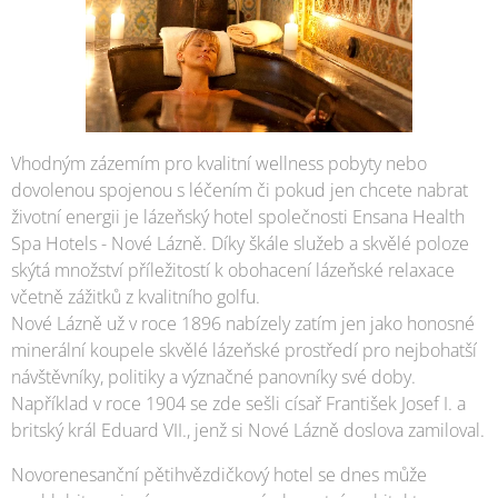
Vhodným zázemím pro kvalitní wellness pobyty nebo
dovolenou spojenou s léčením či pokud jen chcete nabrat
životní energii je lázeňský hotel společnosti Ensana Health
Spa Hotels - Nové Lázně. Díky škále služeb a skvělé poloze
skýtá množství příležitostí k obohacení lázeňské relaxace
včetně zážitků z kvalitního golfu.
Nové Lázně už v roce 1896 nabízely zatím jen jako honosné
minerální koupele skvělé lázeňské prostředí pro nejbohatší
návštěvníky, politiky a význačné panovníky své doby.
Například v roce 1904 se zde sešli císař František Josef I. a
britský král Eduard VII., jenž si Nové Lázně doslova zamiloval.
Novorenesanční pětihvězdičkový hotel se dnes může