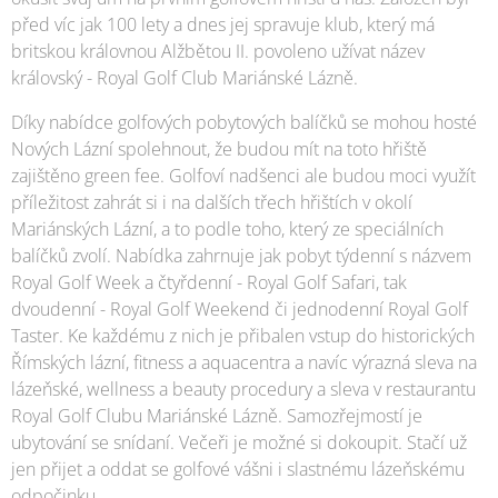
před víc jak 100 lety a dnes jej spravuje klub, který má
britskou královnou Alžbětou II. povoleno užívat název
královský - Royal Golf Club Mariánské Lázně.
Díky nabídce golfových pobytových balíčků se mohou hosté
Nových Lázní spolehnout, že budou mít na toto hřiště
zajištěno green fee. Golfoví nadšenci ale budou moci využít
příležitost zahrát si i na dalších třech hřištích v okolí
Mariánských Lázní, a to podle toho, který ze speciálních
balíčků zvolí. Nabídka zahrnuje jak pobyt týdenní s názvem
Royal Golf Week a čtyřdenní - Royal Golf Safari, tak
dvoudenní - Royal Golf Weekend či jednodenní Royal Golf
Taster. Ke každému z nich je přibalen vstup do historických
Římských lázní, fitness a aquacentra a navíc výrazná sleva na
lázeňské, wellness a beauty procedury a sleva v restaurantu
Royal Golf Clubu Mariánské Lázně. Samozřejmostí je
ubytování se snídaní. Večeři je možné si dokoupit. Stačí už
jen přijet a oddat se golfové vášni i slastnému lázeňskému
odpočinku.