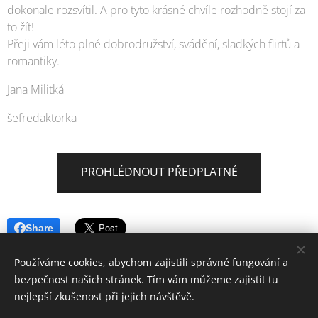
dokonale rozsvítil. A pro tyto krásné chvíle rozhodně stojí za
to žít!
Přeji vám léto plné dobrodružství, svádění, sladkých flirtů a
romantiky.
Jana Militká
šefredaktorka
PROHLÉDNOUT PŘEDPLATNÉ
Share
Používáme cookies, abychom zajistili správné fungování a
bezpečnost našich stránek. Tím vám můžeme zajistit tu
nejlepší zkušenost při jejich návštěvě.
© 2006-2025 PrimaŽena.cz I ESPRIT BOHEMIA s.r.o. I Všechna práva
vyhrazena.