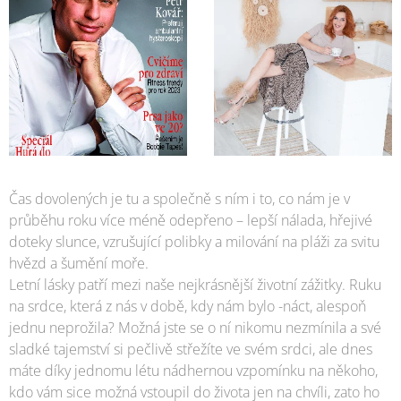
Čas dovolených je tu a společně s ním i to, co nám je v
průběhu roku více méně odepřeno – lepší nálada, hřejivé
doteky slunce, vzrušující polibky a milování na pláži za svitu
hvězd a šumění moře.
Letní lásky patří mezi naše nejkrásnější životní zážitky. Ruku
na srdce, která z nás v době, kdy nám bylo -náct, alespoň
jednu neprožila? Možná jste se o ní nikomu nezmínila a své
sladké tajemství si pečlivě střežíte ve svém srdci, ale dnes
máte díky jednomu létu nádhernou vzpomínku na někoho,
kdo vám sice možná vstoupil do života jen na chvíli, zato ho