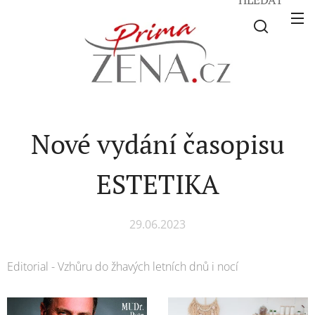
Nové vydání časopisu
ESTETIKA
29.06.2023
Editorial - Vzhůru do žhavých letních dnů i nocí