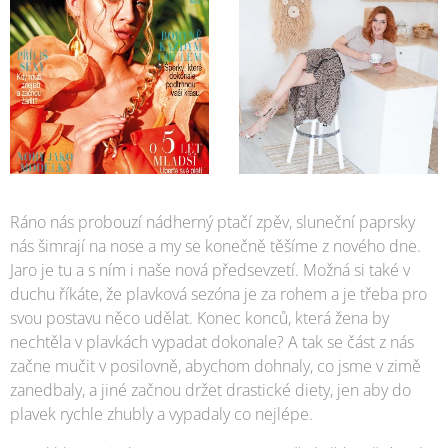
Ráno nás probouzí nádherný ptačí zpěv, sluneční paprsky
nás šimrají na nose a my se konečně těšíme z nového dne.
Jaro je tu a s ním i naše nová předsevzetí. Možná si také v
duchu říkáte, že plavková sezóna je za rohem a je třeba pro
svou postavu něco udělat. Konec konců, která žena by
nechtěla v plavkách vypadat dokonale? A tak se část z nás
začne mučit v posilovně, abychom dohnaly, co jsme v zimě
zanedbaly, a jiné začnou držet drastické diety, jen aby do
plavek rychle zhubly a vypadaly co nejlépe.