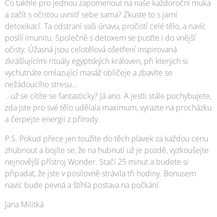
Co takhle pro jednou zapomenout na naše každoroční muka
a začít s očistou uvnitř sebe sama? Zkuste to s jarní
detoxikací. Ta odstraní vaši únavu, pročistí celé tělo, a navíc
posílí imunitu. Společně s detoxem se pusťte i do vnější
očisty. Úžasná jsou celotělová ošetření inspirovaná
zkrášlujícími rituály egyptských královen, při kterých si
vychutnáte omlazující masáž obličeje a zbavíte se
nežádoucího stresu...
...už se cítíte se fantasticky? Já ano. A jestli stále pochybujete,
zda jste pro své tělo udělala maximum, vyrazte na procházku
a čerpejte energii z přírody.
P.S. Pokud přece jen toužíte do těch plavek za každou cenu
zhubnout a bojíte se, že na hubnutí už je pozdě, vyzkoušejte
nejnovější přístroj Wonder. Stačí 25 minut a budete si
připadat, že jste v posilovně strávila tři hodiny. Bonusem
navíc bude pevná a štíhlá postava na počkání.
Jana Militká