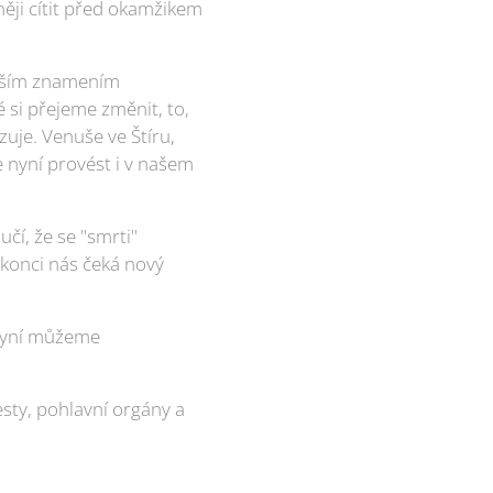
něji cítit před okamžikem
devším znamením
 si přejeme změnit, to,
zuje. Venuše ve Štíru,
 nyní provést i v našem
čí, že se "smrti"
 konci nás čeká nový
 nyní můžeme
esty, pohlavní orgány a