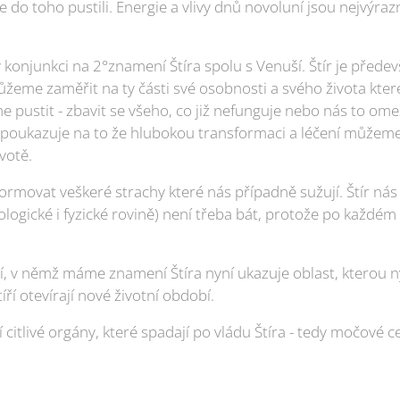
do toho pustili. Energie a vlivy dnů novoluní jsou nejvýraz
v konjunkci na 2°znamení Štíra spolu s Venuší. Štír je pře
žeme zaměřit na ty části své osobnosti a svého života které
e pustit - zbavit se všeho, co již nefunguje nebo nás to ome
 poukazuje na to že hlubokou transformaci a léčení můžeme
votě.
movat veškeré strachy které nás případně sužují. Štír nás u
ologické i fyzické rovině) není třeba bát, protože po každém
 v němž máme znamení Štíra nyní ukazuje oblast, kterou
ří otevírají nové životní období.
 citlivé orgány, které spadají po vládu Štíra - tedy močové c