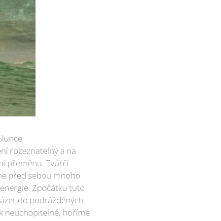
Slunce
ení rozeznatelný a na
řní přeměnu. Tvůrčí
 Máme před sebou mnoho
 energie. Zpočátku tuto
cházet do podrážděných
tak neuchopitelné, hoříme