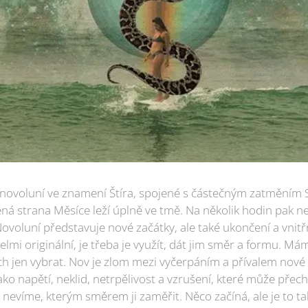
novoluní ve znamení Štíra, spojené s částečným zatměním 
ná strana Měsíce leží úplně ve tmě. Na několik hodin pak n
ovoluní představuje nové začátky, ale také ukončení a vnit
elmi originální, je třeba je využít, dát jim směr a formu.
ch jen vybrat. Nov je zlom mezi vyčerpáním a přívalem nové
ko napětí, neklid, netrpělivost a vzrušení, které může pře
ale nevíme, kterým směrem ji zaměřit. Něco začíná, ale je to 