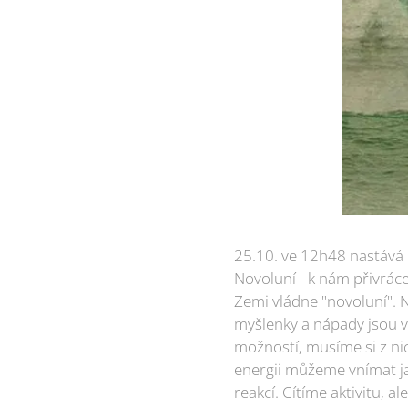
25.10. ve 12h48 nastává 
Novoluní - k nám přivráce
Zemi vládne "novoluní". N
myšlenky a nápady jsou v
možností, musíme si z ni
energii můžeme vnímat ja
reakcí. Cítíme aktivitu, 