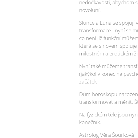
nedočkavostí, abychom se 
novoluní.
Slunce a Luna se spojují 
transformace - nyní se mů
co není již funkční můžem
která se s novem spojuje
milostném a erotickém ži
Nyní také můžeme transfor
(jakýkoliv konec na psych
začátek
Dům horoskopu narození,
transformovat a měnit. Ští
Na fyzickém těle jsou nyní
konečník.
Astrolog Věra Šourková