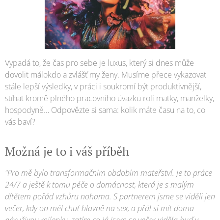
Vypadá to, že čas pro sebe je luxus, který si dnes může
dovolit málokdo a zvlášť my ženy. Musíme přece vykazovat
stále lepší výsledky, v práci i soukromí být produktivnější,
stíhat kromě plného pracovního úvazku roli matky, manželky,
hospodyně… Odpovězte si sama: kolik máte času na to, co
vás baví?
Možná je to i váš příběh
"Pro mě bylo transformačním obdobím mateřství. Je to práce
24/7 a ještě k tomu péče o domácnost, která je s malým
dítětem pořád vzhůru nohama. S partnerem jsme se viděli jen
večer, kdy on měl chuť hlavně na sex, a přál si mít doma
náruživou milenku, zatím co já jsem se večer viděla buď v