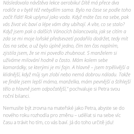
Následovala návštěva lekce aerobiku! Dítě má přece dva
rodiče a v bytě též nebydlím sama. Bylo na čase se podle toho
začít řídit! Rok uplynul jako voda. Když máte čas na sebe, pak
vás život víc baví a lépe vám dny ubíhají. A víte, co se stalo?
Když jsem pak o dalších Vánocích bilancovala, jak se cítím a
zda se mi moje loňské předsevzetí podařilo dodržet, tedy mít
čas na sebe, a už bylo úplně jedno, čím ten čas naplním,
zjistila jsem, že se mi povedlo zhubnout. S manželem si
užíváme milování hodně a často. Mám kolem sebe
kamarádky, se kterými je mi fajn. A hlavně – jsem trpělivější a
klidnější, když můj syn zlobí nebo nemá dobrou náladu. Takže
ve finále jsem lepší máma, manželka, mám pevnější a štíhlejší
tělo a hlavně jsem odpočatější,"
pochvaluje si Petra svou
roční bilanci.
Nemusíte být zrovna na mateřské jako Petra, abyste se do
nového roku rozhodla pro změnu – udělat si na sebe víc
času a trávit ho tím, co vás baví. Já do toho určitě jdu!