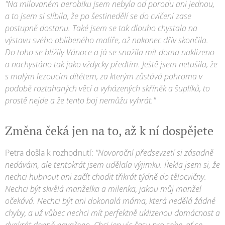
"Na milovaném aerobiku jsem nebyla od porodu ani jednou,
a to jsem si slíbila, že po šestinedělí se do cvičení zase
postupně dostanu. Také jsem se tak dlouho chystala na
výstavu svého oblíbeného malíře, až nakonec dřív skončila.
Do toho se blížily Vánoce a já se snažila mít doma naklizeno
a nachystáno tak jako vždycky předtím. Ještě jsem netušila, že
s malým lezoucím dítětem, za kterým zůstává pohroma v
podobě roztahaných věcí a vyházených skříněk a šuplíků, to
prostě nejde a že tento boj nemůžu vyhrát."
Změna čeká jen na to, až k ní dospějete
Petra došla k rozhodnutí:
"Novoroční předsevzetí si zásadně
nedávám, ale tentokrát jsem udělala výjimku. Řekla jsem si, že
nechci hubnout ani začít chodit třikrát týdně do tělocvičny.
Nechci být skvělá manželka a milenka, jakou můj manžel
očekává. Nechci být ani dokonalá máma, která nedělá žádné
chyby, a už vůbec nechci mít perfektně uklizenou domácnost a
dvakrát denně navařeno. Chci jen víc času pro sebe, ať se