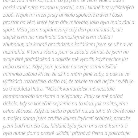
horké vaně nebo rovnou v posteli, a to i klidně bez vyčištěných
zubů. Nějak mi mezi prsty unikalo společné trávení času,
prostor na věci, které jsem dřív milovala, jako bylo malování a
sport. Měla jsem naplánovaný celý den po minutách, ale
stejně jsem nic nestíhala. Samozřejmě jsem chtěla i
zhubnout, ale kromě procházek s kočárkem jsem se už na víc
nezmohla. K tomu všemu jsem si začala všímat, že jsem na
svoje dítě podrážděná a dokáže mě vytočit, když nechce jíst
nebo usnout. Když jsem jednou na svoje osmiměsíční
miminko začala křičet, že už ho mám plné zuby, a pak se ve
výčitkách rozbrečela, došlo mi, že takhle to dál nejde."
svěřuje
se třicetiletá Petra.
"Několik kamarádek mě neustále
bombardovalo smskami a telefonáty. Ptaly se mě pořád
dokola, kdy se konečně sejdeme na to víno, jak si slibujeme
celou věčnost. Když to sečtu a podtrhnu, za toho tři čtvrtě roku
s malým doma jsem zrušila kolem čtyřiceti schůzek, protože
jsem buď neměla čas, hlídání, byla jsem unavená k smrti či
bylo nutné doma prostě uklidit," přiznává Petra a pokračuje: