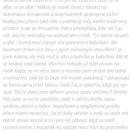
děje, co se děje."
Někdy je nutné slevit z nároků na
dokonalou domácnost a stoprocentně spokojené bližní.
Matky jsou přece také lidé a potřebují svůj vlastní soukromý
prostor! Jinak se zhroutíme. Petra přemýšlela, kde ten čas
vzít, aby ho nekradla na nevhodném místě.
"Co takhle do péči
o dítě i domácnost zapojit více partnera a babičkám dát
možnost strávit více času s jejich milovaným vnoučkem? Já
jsem máma, ale můj muž je táta a babička je babičkou, tak ať
se koukají také starat. Všechno nebude už ležet jenom na
mně! Kdyby se mi něco stalo a musela jsem strávit dva týdny
v nemocnici, také by to beze mě museli zvládnout,"
obhajovala
se Petra sama před sebou. Další čas si vyšetřila, když její syn
spal:
"Do té doby jsem během synova spaní uklízela či žehlila.
Pak jsem se na to vykašlala, radši si přečtu knížku nebo
vytáhnu plátno a štětce. Nepořádek a nevyžehlené prádlo
přece nikam neutečou. Od té doby uklízím a malý se vedle mě
batolí. Konec konců je to i pro něj zábava, když se snaží
srovnat komín z houbiček na nádobí nebo hází do prázdného