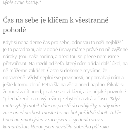
kýble svoje kostky."
Čas na sebe je klíčem k všestranné
pohodě
Když si nenajdeme čas pro sebe, odnesou to naši nejbližší.
Je to paradoxní, ale v době únavy máme právě na ně zvýšené
nároky. Jsou naše rodina, a před tou se přece nemusíme
přetvařovat. Na rozdíl od šéfa, který nám přidal další úkol, na
ně můžeme zakřičet. Často si dokonce myslíme, že i
oprávněně. Vždyť neplní své povinnosti, nepomáhají nám a
ještě k tomu zlobí. Petra šla na věc a hned naplno. Říkala si,
že musí začít hned, jinak se asi zblázní, a že nějaké pozvolné
"přecházení" na nový režim je zbytečná ztráta času.
"Když
máte vybitý mobil, dáte ho prostě do nabíječky, a aby vám
zase hned nezhasl, musíte ho nechat pořádně dobít. Takže
hned na první týden v roce jsem si sjednala sraz s
kamarádkou, kterou jsem neviděla dobrého půl roku.