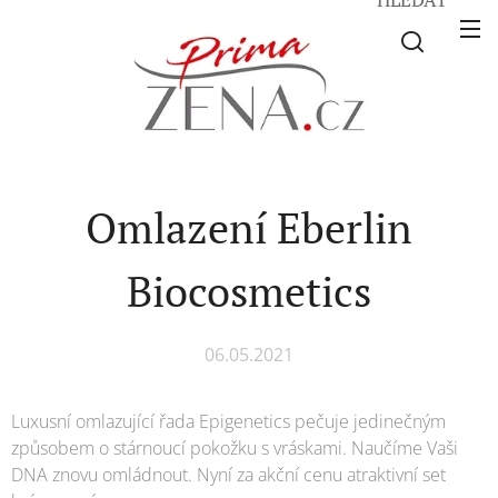
Omlazení Eberlin
Biocosmetics
06.05.2021
Luxusní omlazující řada Epigenetics pečuje jedinečným
způsobem o stárnoucí pokožku s vráskami. Naučíme Vaši
DNA znovu omládnout. Nyní za akční cenu atraktivní set