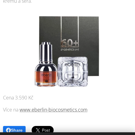
krému a séra.
Cena 3.590 Kč
Více na
www.eberlin-biocosmetics.com
Share