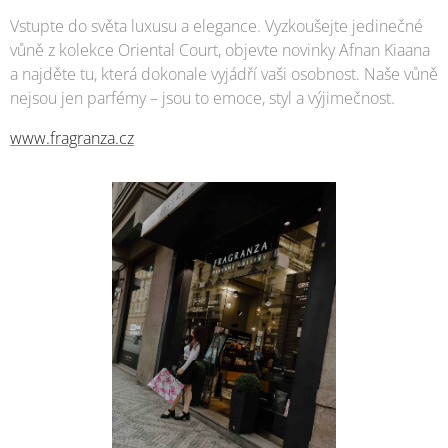
Vstupte do světa luxusu a elegance. Vyzkoušejte jedinečné
vůně z kolekce Oriental Court, objevte novinky Afnan Kiaana
a najděte tu, která dokonale vyjádří vaši osobnost. Naše vůně
nejsou jen parfémy – jsou to emoce, styl a výjimečnost.
www.fragranza.cz