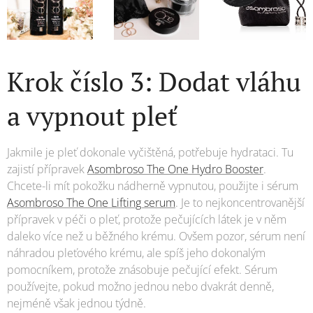
Krok číslo 3: Dodat vláhu
a vypnout pleť
Jakmile je pleť dokonale vyčištěná, potřebuje hydrataci. Tu
zajistí přípravek
Asombroso The One Hydro Booster
.
Chcete-li mít pokožku nádherně vypnutou, použijte i sérum
Asombroso The One Lifting serum
. Je to nejkoncentrovanější
přípravek v péči o pleť, protože pečujících látek je v něm
daleko více než u běžného krému. Ovšem pozor, sérum není
náhradou pleťového krému, ale spíš jeho dokonalým
pomocníkem, protože znásobuje pečující efekt. Sérum
používejte, pokud možno jednou nebo dvakrát denně,
nejméně však jednou týdně.