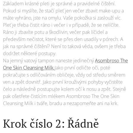
Základem krásné pleti je správné a pravidelné čištění.
Pokud si myslíte, že stačí pleť jen večer zbavit make-upu a
máte vyhráno, jste na omylu. Vaše pokožka si zaslouží víc.
Pleť je třeba čistit ráno i večer i v případě, že se nelíčíte.
Ráno ji zbavíte potu a škodlivin, večer pak líčidel a
především nečistot, které se přes den usadily v pórech. A
jak na správné čištění? Není to taková věda, ovšem je třeba
dodržet některé postupy.
Na jemný vatový tampon naneste jedinečný
Asombroso The
One Skin Cleansing Milk
.
Jako první odličte oči, poté
pokračujte s odličováním obličeje, vždy od středu směrem
ven a zpět dovnitř. Jako první krouživými pohyby vyčistěte
čelo a následně postupujte kolem očí k nosu a zpět. Stejně
pak ošetřete čistícím mlékem Asombroso The One Skin
Cleansing Milk i tváře, bradu a nezapomeňte ani na krk.
Krok číslo 2: Řádně