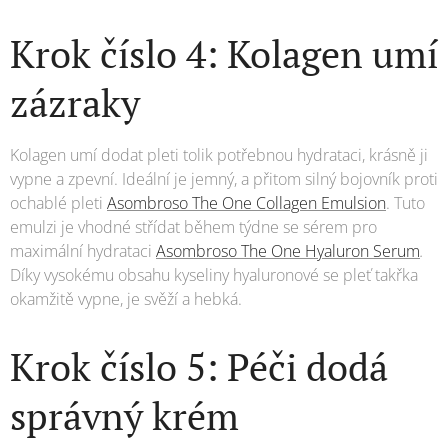
Krok číslo 4: Kolagen umí
zázraky
Kolagen umí dodat pleti tolik potřebnou hydrataci, krásně ji
vypne a zpevní. Ideální je jemný, a přitom silný bojovník proti
ochablé pleti
Asombroso The One Collagen Emulsion
. Tuto
emulzi je vhodné střídat během týdne se sérem pro
maximální hydrataci
Asombroso The One Hyaluron Serum
.
Díky vysokému obsahu kyseliny hyaluronové se pleť takřka
okamžitě vypne, je svěží a hebká.
Krok číslo 5: Péči dodá
správný krém