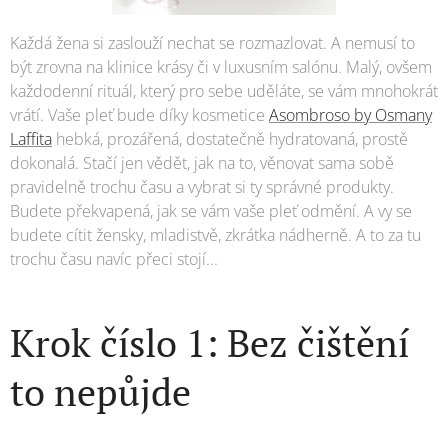
Každá žena si zaslouží nechat se rozmazlovat. A nemusí to
být zrovna na klinice krásy či v luxusním salónu. Malý, ovšem
každodenní rituál, který pro sebe uděláte, se vám mnohokrát
vrátí. Vaše pleť bude díky kosmetice
Asombroso by Osmany
Laffita
hebká, prozářená, dostatečně hydratovaná, prostě
dokonalá. Stačí jen vědět, jak na to, věnovat sama sobě
pravidelně trochu času a vybrat si ty správné produkty.
Budete překvapená, jak se vám vaše pleť odmění. A vy se
budete cítit žensky, mladistvě, zkrátka nádherně. A to za tu
trochu času navíc přeci stojí...
Krok číslo 1: Bez čištění
to nepůjde