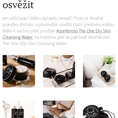
osvěžit
Jen odličovací mléko opravdu nestačí. Proto je vhodné
pokožku dočistit, a především osvěžit čistící pleťovou vodou.
Máte-li suchou pleť, použijte
Asombroso The One Dry Skin
Cleansing Water
, na mastnou pleť se pak hodí Asombroso
The One Oily Skin Cleansing Water.