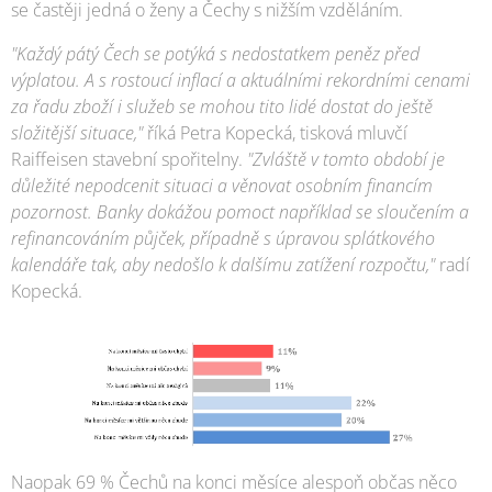
se častěji jedná o ženy a Čechy s nižším vzděláním.
"Každý pátý Čech se potýká s nedostatkem peněz před
výplatou. A s rostoucí inflací a aktuálními rekordními cenami
za řadu zboží i služeb se mohou tito lidé dostat do ještě
složitější situace,"
říká Petra Kopecká, tisková mluvčí
Raiffeisen stavební spořitelny.
"Zvláště v tomto období je
důležité nepodcenit situaci a věnovat osobním financím
pozornost. Banky dokážou pomoct například se sloučením a
refinancováním půjček, případně s úpravou splátkového
kalendáře tak, aby nedošlo k dalšímu zatížení rozpočtu,"
radí
Kopecká.
Naopak 69 % Čechů na konci měsíce alespoň občas něco