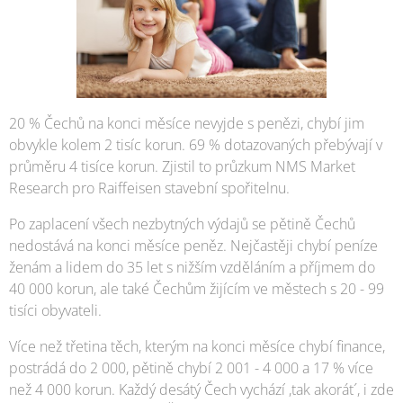
20 % Čechů na konci měsíce nevyjde s penězi, chybí jim
obvykle kolem 2 tisíc korun. 69 % dotazovaných přebývají v
průměru 4 tisíce korun. Zjistil to průzkum NMS Market
Research pro Raiffeisen stavební spořitelnu.
Po zaplacení všech nezbytných výdajů se pětině Čechů
nedostává na konci měsíce peněz. Nejčastěji chybí peníze
ženám a lidem do 35 let s nižším vzděláním a příjmem do
40 000 korun, ale také Čechům žijícím ve městech s 20 - 99
tisíci obyvateli.
Více než třetina těch, kterým na konci měsíce chybí finance,
postrádá do 2 000, pětině chybí 2 001 - 4 000 a 17 % více
než 4 000 korun. Každý desátý Čech vychází ,tak akorát´, i zde