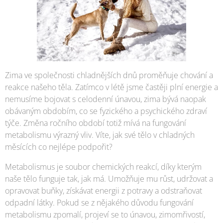
Zima ve společnosti chladnějších dnů proměňuje chování a
reakce našeho těla. Zatímco v létě jsme častěji plní energie a
nemusíme bojovat s celodenní únavou, zima bývá naopak
obávaným obdobím, co se fyzického a psychického zdraví
týče. Změna ročního období totiž mívá na fungování
metabolismu výrazný vliv. Víte, jak své tělo v chladných
měsících co nejlépe podpořit?
Metabolismus je soubor chemických reakcí, díky kterým
naše tělo funguje tak, jak má. Umožňuje mu růst, udržovat a
opravovat buňky, získávat energii z potravy a odstraňovat
odpadní látky. Pokud se z nějakého důvodu fungování
metabolismu zpomalí, projeví se to únavou, zimomřivostí,