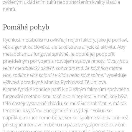
zvýšeným ukládáním tuků nebo zhoršením kvality vlasů a
nehtů.
Pomáhá pohyb
Rychlost metabolismu ovlivňují nejen faktory, jako je pohlaví,
věk a genetika člověka, ale také strava a fyzická aktivita. Aby
metabolismus fungoval správně, je dobré jej podpořit
pravidelným pohybem a rozvojem svalové hmoty.
"Svaly jsou
velmi metabolicky aktivní, což znamená, že když jich máme
více, spálíme více kalorií i v klidu nebo když spíme,"
vysvětluje
výživová poradkyně Monika Rychlovská Tělupilová.
Kromě fyzické kondice patří k důležitým faktorům správného
fungování metabolismu také okolní teplota. V zimě, kdy bývá
tělo častěji vystavené chladu, se musí více zahřívat. A má tak
tendenci k vyššímu energetickému výdeji. "Pokud se
například rozhodneme běhat venku, spálíme více kalorií než
při stejně intenzivním běhu na páse ve vytápěné tělocvičně.
Takže i proto může být snaha o zhubnutí úspěšnější v zimě