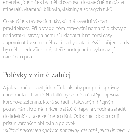
energie. Jídelníček by měl obsahovat dostatečné množství
minerálů, vitamínů, bílkovin, vlákniny a zdravých tuků.
Co se týče stravovacích návyků, má zásadní význam
pravidelnost. Při pravidelném stravování nemá tělo obavy z
nedostatku stravy a nemusí ukládat tuk na horší časy.
Zapomínat by se nemělo ani na hydrataci. Zvýšit příjem vody
by měli především lidé, kteří sportují nebo vykonávají
náročnou práci.
Polévky v zimě zahřejí
A jak v zimě upravit jídelníček tak, aby podpořil správný
chod metabolismu? Na talíři by se měla častěji objevovat
kořenová zelenina, která se řadí k takzvaným hřejivým
potravinám. Kromě mrkve, batátů či řepy je vhodné zařadit
do jídelníčku také zelí nebo dýni. Odborníci doporučují i
přísun vařených obilovin a polévek.
"Klíčové nejsou jen správné potraviny, ale také jejich úprava. V