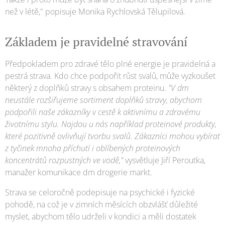
než v létě," popisuje Monika Rychlovská Tělupilová.
Základem je pravidelné stravování
Předpokladem pro zdravé tělo plné energie je pravidelná a
pestrá strava. Kdo chce podpořit růst svalů, může vyzkoušet
některý z doplňků stravy s obsahem proteinu.
"V dm
neustále rozšiřujeme sortiment doplňků stravy, abychom
podpořili naše zákazníky v cestě k aktivnímu a zdravému
životnímu stylu. Najdou u nás například proteinové produkty,
které pozitivně ovlivňují tvorbu svalů. Zákazníci mohou vybírat
z tyčinek mnoha příchutí i oblíbených proteinových
koncentrátů rozpustných ve vodě,"
vysvětluje Jiří Peroutka,
manažer komunikace dm drogerie markt.
Strava se celoročně podepisuje na psychické i fyzické
pohodě, na což je v zimních měsících obzvlášť důležité
myslet, abychom tělo udrželi v kondici a měli dostatek