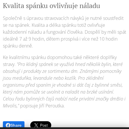
Kvalita spánku ovlivňuje náladu
Společně s úpravou stravovacích návyků je nutné soustředit
se na spánek. Kvalita a délka spánku totiž ovlivňuje
každodenní náladu a fungování člověka. Dospělí by měli spát
ideálně 7 až 9 hodin, dětem prospívá i více než 10 hodin
spánku denně.
Ke kvalitnímu spánku dopomohou také některé doplňky
stravy.
"Pro klidný spánek se využívá hned několik bylin, které
obsahují i produkty ze sortimentu dm. Známými pomocníky
jsou meduňka, levandule nebo kozlík. Pro zklidnění
organismu před spaním je vhodné si dát čaj z bylinné směsi,
který nám pomůže se uvolnit a naladit na brzké usínání.
Celou řadu bylinných čajů nabízí naše privátní značky dmBio i
Mivolis,"
popisuje Jiří Peroutka.
Share