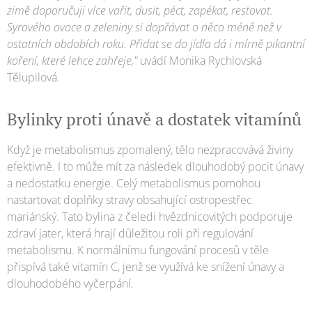
zimě doporučuji více vařit, dusit, péct, zapékat, restovat.
Syrového ovoce a zeleniny si dopřávat o něco méně než v
ostatních obdobích roku. Přidat se do jídla dá i mírně pikantní
koření, které lehce zahřeje,"
uvádí Monika Rychlovská
Tělupilová.
Bylinky proti únavě a dostatek vitamínů
Když je metabolismus zpomalený, tělo nezpracovává živiny
efektivně. I to může mít za následek dlouhodobý pocit únavy
a nedostatku energie. Celý metabolismus pomohou
nastartovat doplňky stravy obsahující ostropestřec
mariánský. Tato bylina z čeledi hvězdnicovitých podporuje
zdraví jater, která hrají důležitou roli při regulování
metabolismu. K normálnímu fungování procesů v těle
přispívá také vitamín C, jenž se využívá ke snížení únavy a
dlouhodobého vyčerpání.