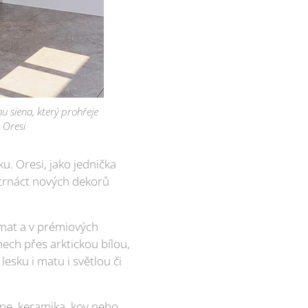
u siena, který prohřeje
 Oresi
u. Oresi, jako jednička
 čtrnáct nových dekorů
rmat a v prémiových
ech přes arktickou bílou,
esku i matu i světlou či
ene, keramika, kov nebo