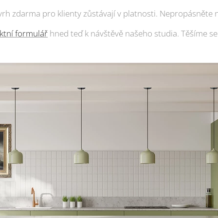
rh zdarma pro klienty zůstávají v platnosti. Nepropásněte n
ktní formulář
hned teď k návštěvě našeho studia. Těšíme se