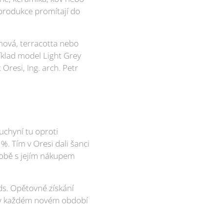
eprodukce promítají do
mová, terracotta nebo
íklad model Light Grey
Oresi, Ing. arch. Petr
kuchyní tu oproti
 %. Tím v Oresi dali šanci
 době s jejím nákupem
nds. Opětovné získání
í v každém novém období