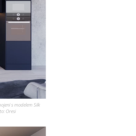
pojení s modelem Silk
o: Oresi