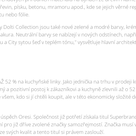
dřevin, písku, betonu, mramoru apod., kde se jejich věrné r
u nebo fólie.
y Dolti Collection jsou také nové zelené a modré barvy, kré
kura. Neutrální barvy se nabízejí v nových odstínech, např
a City sytou šeď v teplém tónu," vysvětluje hlavní architekt 
 AŽ 52 % na kuchyňské linky. Jako jednička na trhu v prodeji 
ný a pozitivní postoj k zákazníkovi a kuchyně zlevnili až o 52
všem, kdo si jí chtěli koupit, ale v této ekonomicky složité
í úspěch Oresi. Společnost již potřetí získala titul Superbra
í pro již dříve zvolené značky samozřejmostí. Značka mus
e svých kvalit a tento titul si právem zaslouží.