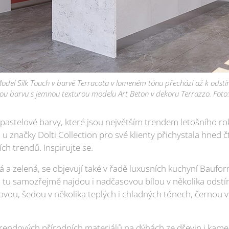
odel Silk Touch v barvě Terracota v lomeném tónu přechází až k odstín
ou barvu s jemnou texturou modelu Art Beton v dekoru Terrazzo. Foto:
pastelové barvy, které jsou největším trendem letošního rok
, u značky Dolti Collection pro své klienty přichystala hned
h trendů. Inspirujte se.
á a zelená, se objevují také v řadě luxusních kuchyní Baufo
i tu samozřejmě najdou i nadčasovou bílou v několika odstín
u, šedou v několika teplých i chladných tónech, černou v l
trendových přírodních materiálů na dýhách ze dřevin i kam