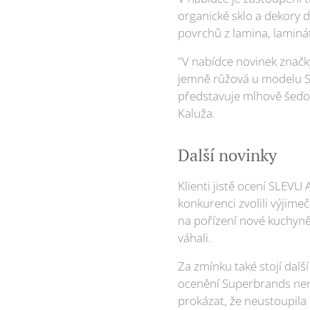
organické sklo a dekory 
povrchů z lamina, laminát
"V nabídce novinek značk
jemně růžová u modelu Sa
představuje mlhově šedou 
Kaluža.
Další novinky
Klienti jistě ocení SLEVU
konkurenci zvolili výjimeč
na pořízení nové kuchyně 
váhali.
Za zmínku také stojí dalš
ocenění Superbrands nen
prokázat, že neustoupila z