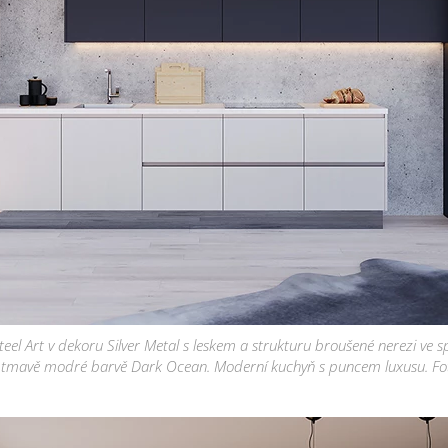
teel Art v dekoru Silver Metal s leskem a strukturu broušené nerezi ve s
 tmavě modré barvě Dark Ocean. Moderní kuchyň s puncem luxusu. Fot