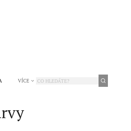
A
VÍCE
arvy