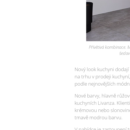
Přívětivá kombinace. M
šedav
Nový look kuchyni dodají 
na trhu v prodeji kuchyní
podle nejnovějších módníc
Nové barvy, hlavně růžov
kuchyních Livanza. Klient
krémovou nebo slonovinovo
tmavě modrou barvu.
V nabídce je zastoupení 