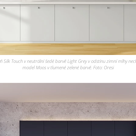
yň Silk Touch v neutrální šedé barvě Light Grey v odstínu zimní mlhy ne
model Moos v tlumené zelené barvě. Foto: Oresi