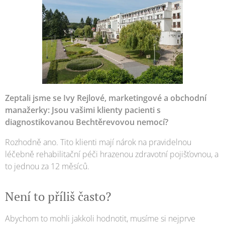
Zeptali jsme se Ivy Rejlové, marketingové a obchodní
manažerky: Jsou vašimi klienty pacienti s
diagnostikovanou Bechtěrevovou nemocí?
Rozhodně ano. Tito klienti mají nárok na pravidelnou
léčebně rehabilitační péči hrazenou zdravotní pojišťovnou, a
to jednou za 12 měsíců.
Není to příliš často?
Abychom to mohli jakkoli hodnotit, musíme si nejprve