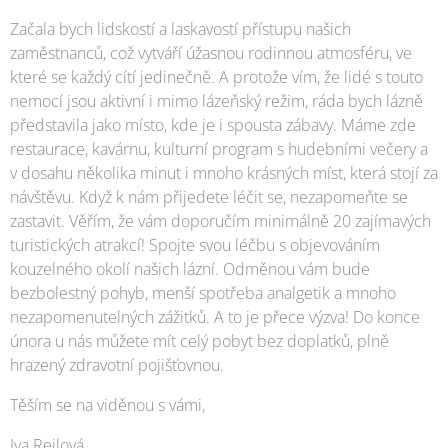
Začala bych lidskostí a laskavostí přístupu našich
zaměstnanců, což vytváří úžasnou rodinnou atmosféru, ve
které se každý cítí jedinečně. A protože vím, že lidé s touto
nemocí jsou aktivní i mimo lázeňský režim, ráda bych lázně
představila jako místo, kde je i spousta zábavy. Máme zde
restaurace, kavárnu, kulturní program s hudebními večery a
v dosahu několika minut i mnoho krásných míst, která stojí za
návštěvu. Když k nám přijedete léčit se, nezapomeňte se
zastavit. Věřím, že vám doporučím minimálně 20 zajímavých
turistických atrakcí! Spojte svou léčbu s objevováním
kouzelného okolí našich lázní. Odměnou vám bude
bezbolestný pohyb, menší spotřeba analgetik a mnoho
nezapomenutelných zážitků. A to je přece výzva! Do konce
února u nás můžete mít celý pobyt bez doplatků, plně
hrazený zdravotní pojišťovnou.
Těším se na viděnou s vámi,
Iva Rejlová