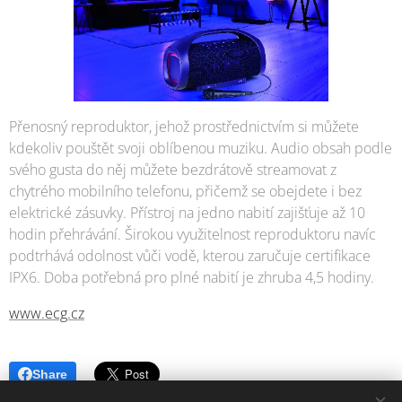
Přenosný reproduktor, jehož prostřednictvím si můžete
kdekoliv pouštět svoji oblíbenou muziku. Audio obsah podle
svého gusta do něj můžete bezdrátově streamovat z
chytrého mobilního telefonu, přičemž se obejdete i bez
elektrické zásuvky. Přístroj na jedno nabití zajišťuje až 10
hodin přehrávání. Širokou využitelnost reproduktoru navíc
podtrhává odolnost vůči vodě, kterou zaručuje certifikace
IPX6. Doba potřebná pro plné nabití je zhruba 4,5 hodiny.
www.ecg.cz
Share