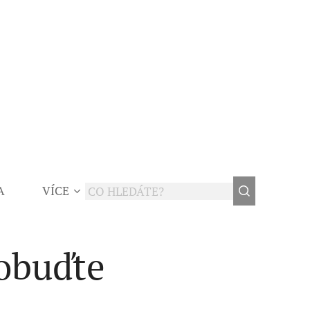
A
VÍCE
robuďte