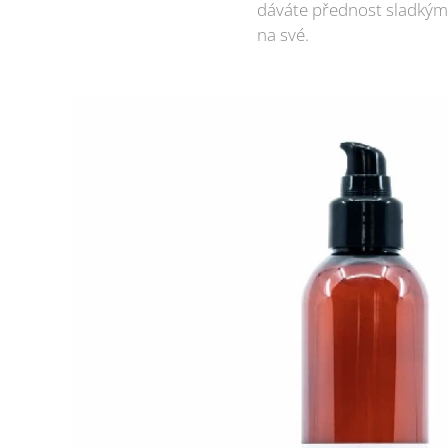
dáváte přednost sladkým 
na své.