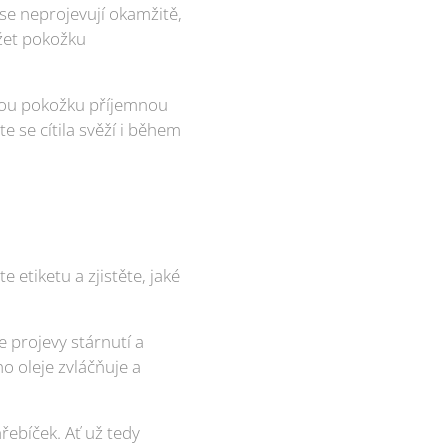
se neprojevují okamžitě,
ržet pokožku
svou pokožku příjemnou
 se cítila svěží i během
 etiketu a zjistěte, jaké
 projevy stárnutí a
 oleje zvláčňuje a
řebíček. Ať už tedy