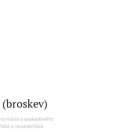
 (broskev)
ého másla a avokádového
střebá a nezanechává