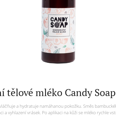
í tělové mléko Candy Soap
o zvláčňuje a hydratuje namáhanou pokožku. Směs bambuck
i a vyhlazení vrásek. Po aplikaci na kůži se mléko rychle v