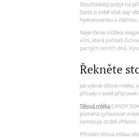
Dlouhodobý pobyt na přím
často o sobě však dají vě
hydratovanou a vláčnou, p
Nejenže se můžete elegan
vůní, která pohladí čicho
parných letních dnů. Vy
Řekněte st
Jak vybrat tělové mléko, 
přísady v sobě přípravek 
Tělová mléka
CANDY SOAP 
pomáhá vyhlazovat vrásk
zamezuje ztrátě vlhkosti.
Přírodní tělová mléka tét