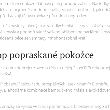
ém slunci dokáže dát naší pleti pořádně zabrat. Následky 
dět v tu nejméně vhodnou chvíli. Jednou z možností, jak ud
ředstavují tělová mléka z přírodních ingrediencí.
tně zbavit vysušených a zarudlých míst, ale navíc oživíte 
vé smysly a podpoří výdrž vašeho oblíbeného parfému, abyste
naložená péče se vám tedy mnohonásobně vrátí.
op popraskané pokožce
se kterým dopřejete svému tělu tu nejlepší péči? Prozkoumejte
skrývá.
obsahují celou řadu prospěšných látek: vitamín E zmírňuje
y. Blahodárná kombinace bambuckého másla a avokádového
o značky se vyrábí ve třech parfemacích: broskev, mango a h