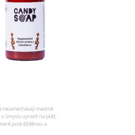
 a nezanechávají mastné
 v úmyslu vyrazit na pláž,
 které podrážděnou a