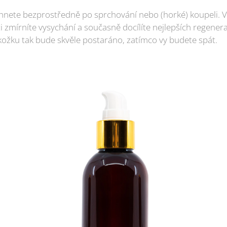
áhnete bezprostředně po sprchování nebo (horké) koupeli. V
ži zmírníte vysychání a současně docílíte nejlepších regene
kožku tak bude skvěle postaráno, zatímco vy budete spát.