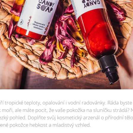
ří tropické teploty, opalování i vodní radovánky. Ráda byste 
moři, ale máte pocit, že vaše pokožka na sluníčku strádá?
zký pohled. Doplňte svůj kosmetický arzenál o přírodní tě
vené pokožce hebkost a mladistvý vzhled.