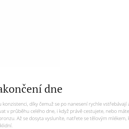
akončení dne
 konzistenci, díky čemuž se po nanesení rychle vstřebávají
ívat v průběhu celého dne, i když právě cestujete, nebo máte
bronzu. Až se dosyta vysluníte, natřete se tělovým mlékem,
klidní.