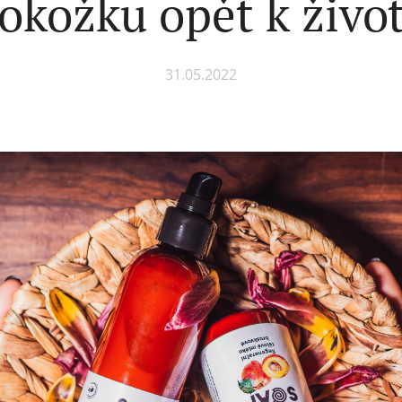
okožku opět k živo
31.05.2022