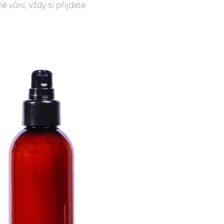
vůni, vždy si přijdete