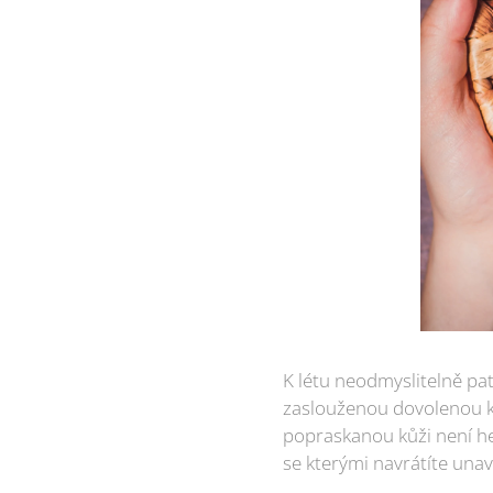
K létu neodmyslitelně pat
zaslouženou dovolenou k 
popraskanou kůži není he
se kterými navrátíte una