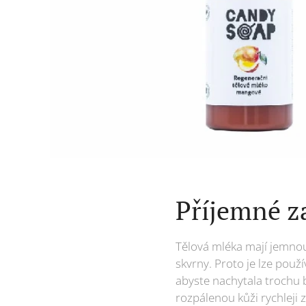
Příjemné z
Tělová mléka mají jemnou
skvrny. Proto je lze použ
abyste nachytala trochu 
rozpálenou kůži rychleji z