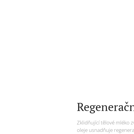
Regeneračn
Zklidňující tělové mlék
oleje usnadňuje regenerac