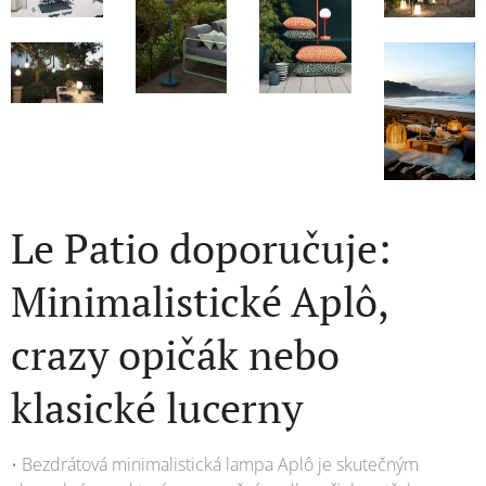
Le Patio doporučuje:
Minimalistické Aplô,
crazy opičák nebo
klasické lucerny
• Bezdrátová minimalistická lampa Aplô je skutečným