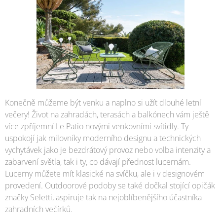
Konečně můžeme být venku a naplno si užít dlouhé letní
večery! Život na zahradách, terasách a balkónech vám ještě
více zpříjemní Le Patio novými venkovními svítidly. Ty
uspokojí jak milovníky moderního designu a technických
vychytávek jako je bezdrátový provoz nebo volba intenzity a
zabarvení světla, tak i ty, co dávají přednost lucernám.
Lucerny můžete mít klasické na svíčku, ale i v designovém
provedení. Outdoorové podoby se také dočkal stojící opičák
značky Seletti, aspiruje tak na nejoblíbenějšího účastníka
zahradních večírků.