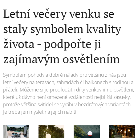
Letní večery venku se
staly symbolem kvality
života - podpořte ji
zajímavým osvětlením
Symbolem pohody a dobré nálady pro většinu z nás jsou
letní večery na terasách, zahradách či balkonech s rodinou a
přáteli. Můžeme si je prodloužit i díky venkovnímu osvětlení,
které už dávno není omezené vzdáleností nejbližší zásuvky,
protože většina svítidel se vyrábí v bezdrátových variantách.
Je třeba jen myslet na jejich nabití.