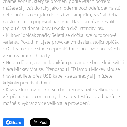
chameleónem, který se promění podle vašich potřeb:
můžete si ji vzít do ruky jako moderní pochodeň, dát na stůl
nebo noční stolek jako dekorativní lampičku, zavěsit třeba i
na strom nebo připevnit na stěnu. Navíc si můžete zvolit
teplou či studenou barvu světla a dvě intenzity jasu.
• Kultovní opičák značky Seletti se dočkal své outdoorové
varianty. Pokud milujete provokativní design, stojící opičák
držící žárovku se stane nepřehlédnutelnou ozdobou všech
vašich zahradních party!
• Nejen dětem, ale i milovníkům pop artu se bude líbit svítící
hlava Mickey Mouse. Přenosnou LED lampu Mickey Mouse
hravě nabijete přes USB kabel - ze zahrady si ji můžete
kdykoliv přemístit domů.
• Kovové lucerny, do kterých bezpečně vložíte velkou svíci,
vás přenesou do orientu rychle a bez testů a covid pasů. Je
možné si vybrat z více velikostí a provedení.
Share