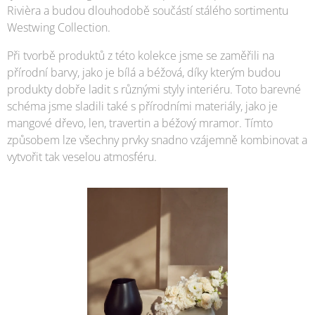
Rivièra a budou dlouhodobě součástí stálého sortimentu
Westwing Collection.
Při tvorbě produktů z této kolekce jsme se zaměřili na
přírodní barvy, jako je bílá a béžová, díky kterým budou
produkty dobře ladit s různými styly interiéru. Toto barevné
schéma jsme sladili také s přírodními materiály, jako je
mangové dřevo, len, travertin a béžový mramor. Tímto
způsobem lze všechny prvky snadno vzájemně kombinovat a
vytvořit tak veselou atmosféru.