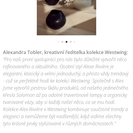
Alexandra Tobler, kreativní ředitelka kolekce Westwing:
"Pro naši první spolupráci pro nás bylo důležité vytvořit něco
rafinovaného a aktuálního. Osobní styl Alexe Rivière je
elegantní, klasický a velmi jednoduchý, a přesto vždy trendový
- což se perfektně hodí ke kolekci Westwing. Společně s Alex
jsme vytvořili pestrou škálu produktů, od našeho jedinečného
křesla Solomon až po odolné travertinové lampy a organicky
tvarované vázy, aby si každý našel něco, co se mu hodí.
Kolekce Alex Rivière x Westwing kombinuje současné trendy a
eleganci a nemůžeme být nadšenější, když vidíme všechny
tyto krásné prvky stylizované v různých domácnostech."