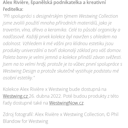
Alex Rivière, španělská podnikatelka a kreativní
ředitelka:
"Při spolupráci s designérským týmem Westwing Collection
jsme zvolili použití mnoha přírodních materiálů, jako je
travertin, vlna, dřevo a keramika. Celé to působí organicky a
nadčasově. Každý prvek kolekce byl navržen s ohledem na
odolnost. Vzhledem k mé vášni pro klidnou estetiku jsou
produkty univerzální a tvoří dokonalý základ pro váš domov.
Paleta barev je velmi jemná a kolekce přináší závan svěžesti.
Jsem na to velmi hrdý, protože je to vůbec první spolupráce s
Westwing Design a protože skutečně vystihuje podstatu mé
osobní estetiky."
Kolekce Alex Rivière x Westwing bude dostupná na
Westwing.cz
26. dubna 2022. Poté budou produkty z této
řady dostupné také na
WestwingNow.cz
.
Zdroj fotografií: Alex Rivière x Westwing Collection, © Phil
Blandow for Westwing