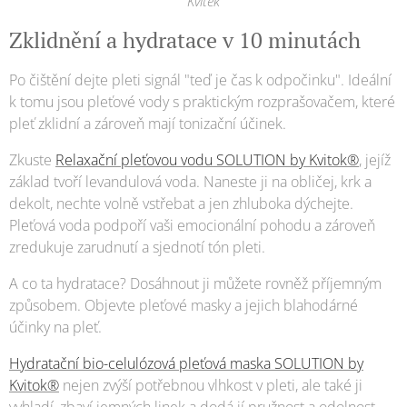
Kvitek
Zklidnění a hydratace v 10 minutách
Po čištění dejte pleti signál "teď je čas k odpočinku". Ideální
k tomu jsou pleťové vody s praktickým rozprašovačem, které
pleť zklidní a zároveň mají tonizační účinek.
Zkuste
Relaxační pleťovou vodu SOLUTION by Kvitok®
, jejíž
základ tvoří levandulová voda. Naneste ji na obličej, krk a
dekolt, nechte volně vstřebat a jen zhluboka dýchejte.
Pleťová voda podpoří vaši emocionální pohodu a zároveň
zredukuje zarudnutí a sjednotí tón pleti.
A co ta hydratace? Dosáhnout ji můžete rovněž příjemným
způsobem. Objevte pleťové masky a jejich blahodárné
účinky na pleť.
Hydratační bio-celulózová pleťová maska SOLUTION by
Kvitok®
nejen zvýší potřebnou vlhkost v pleti, ale také ji