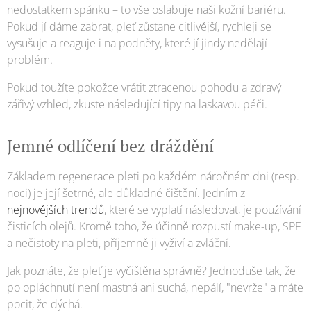
nedostatkem spánku – to vše oslabuje naši kožní bariéru.
Pokud jí dáme zabrat, pleť zůstane citlivější, rychleji se
vysušuje a reaguje i na podněty, které jí jindy nedělají
problém.
Pokud toužíte pokožce vrátit ztracenou pohodu a zdravý
zářivý vzhled, zkuste následující tipy na laskavou péči.
Jemné odlíčení bez dráždění
Základem regenerace pleti po každém náročném dni (resp.
noci) je její šetrné, ale důkladné čištění. Jedním z
nejnovějších trendů
, které se vyplatí následovat, je používání
čisticích olejů. Kromě toho, že účinně rozpustí make-up, SPF
a nečistoty na pleti, příjemně ji vyživí a zvláční.
Jak poznáte, že pleť je vyčištěna správně? Jednoduše tak, že
po opláchnutí není mastná ani suchá, nepálí, "nevrže" a máte
pocit, že dýchá.