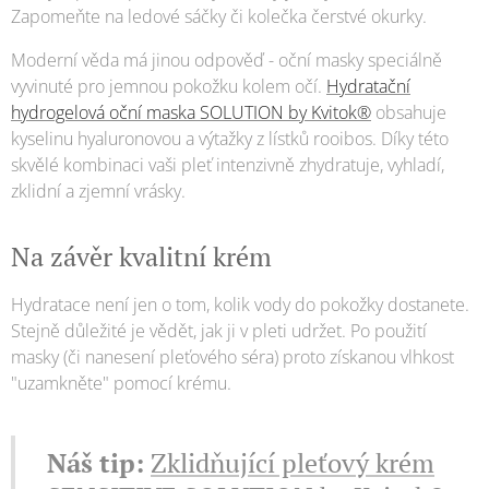
Zapomeňte na ledové sáčky či kolečka čerstvé okurky.
Moderní věda má jinou odpověď - oční masky speciálně
vyvinuté pro jemnou pokožku kolem očí.
Hydratační
hydrogelová oční maska SOLUTION by Kvitok®
obsahuje
kyselinu hyaluronovou a výtažky z lístků rooibos. Díky této
skvělé kombinaci vaši pleť intenzivně zhydratuje, vyhladí,
zklidní a zjemní vrásky.
Na závěr kvalitní krém
Hydratace není jen o tom, kolik vody do pokožky dostanete.
Stejně důležité je vědět, jak ji v pleti udržet. Po použití
masky (či nanesení pleťového séra) proto získanou vlhkost
"uzamkněte" pomocí krému.
Náš tip:
Zklidňující pleťový krém