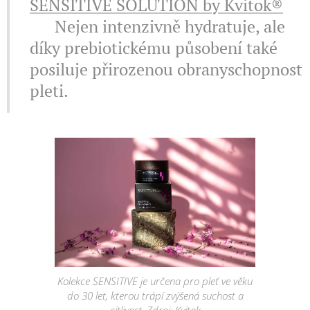
SENSITIVE SOLUTION by Kvitok®
✔️ Nejen intenzivně hydratuje, ale
díky prebiotickému působení také
posiluje přirozenou obranyschopnost
pleti.
Kolekce SENSITIVE je určena pro pleť ve věku
do 30 let, kterou trápí zvýšená suchost a