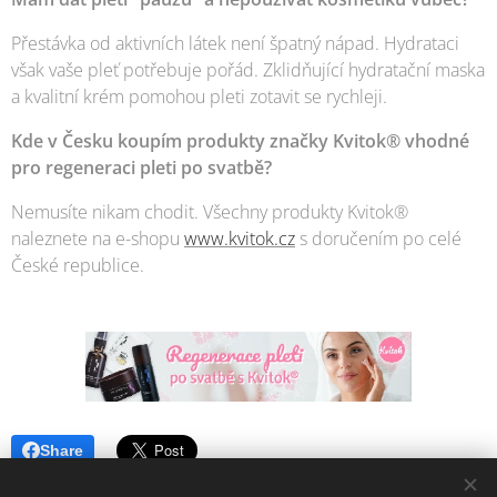
Přestávka od aktivních látek není špatný nápad. Hydrataci
však vaše pleť potřebuje pořád. Zklidňující hydratační maska
a kvalitní krém pomohou pleti zotavit se rychleji.
Kde v Česku koupím produkty značky Kvitok® vhodné
pro regeneraci pleti po svatbě?
Nemusíte nikam chodit. Všechny produkty Kvitok®
naleznete na e-shopu
www.kvitok.cz
s doručením po celé
České republice.
Share