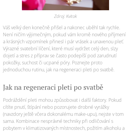
Zdroj: Kvitok
Váš velký den konečně přišel a nakonec uběhl tak rychle.
Není ničím výjimečným, pokud vám kromě nového příjmení
a krásných vzpomínek přinesl i pár vrásek a unavenou pleť.
Výrazné svatební líčení, které musí vydržet celý den, slzy
dojetí a stres z příprav se často podepíší pod zarudnutí
pokožky, suchost či ucpané póry. Poznejte proto
jednoduchou rutinu, jak na regeneraci pleti po svatbě.
Jak na regeneraci pleti po svatbě
Podráždění pleti mohou způsobovat i další faktory. Pokud
cítíte pnutí, štípání nebo pozorujete drobné vyrážky
(navzdory ještě včera dokonalému make-upu), nejste v tom
sama. Kombinace nesprávné techniky při odličování s
pobytem v klimatizovaných místnostech, požitím alkoholu a