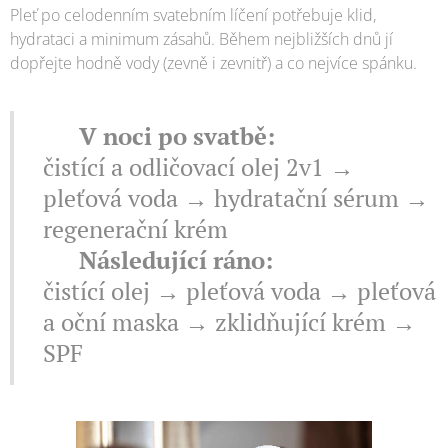
Pleť po celodenním svatebním líčení potřebuje klid,
hydrataci a minimum zásahů. Během nejbližších dnů jí
dopřejte hodně vody (zevně i zevnitř) a co nejvíce spánku.
🌙 V noci po svatbě:
čistící a odličovací olej 2v1 →
pleťová voda → hydratační sérum →
regenerační krém
☀️ Následující ráno:
čistící olej → pleťová voda → pleťová
a oční maska → zklidňující krém →
SPF