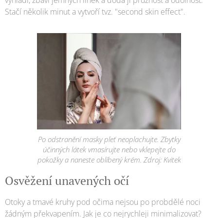
vyhladí, zbaví jemných linek a dodá jí pružnost a odolnost.
Stačí několik minut a vytvoří tvz. "second skin effect".
Po odstranění masky pleť neoplachujte. Zbytky
účinných látek vmasírujte nebo vklepejte do
pokožky a naneste oblíbený krém. Zdroj: Kvitek
Osvěžení unavených očí
Otoky a tmavé kruhy pod očima nejsou po probdělé noci
žádným překvapením. Jak je co nejrychleji minimalizovat?