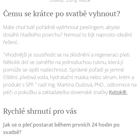
citlivost. Zdroj: Kvitok
Čemu se krátce po svatbě vyhnout?
Máte chuť tvář pořádně vydrhnout peelingem, abyste
dosáhli hladkého povrchu? Nemusí to být naprosto ideální
řešení..
"Vhodnější je soustředit se na zklidnění a regeneraci pleti.
Několik dní se zaměřte na jednoduchou rutinu, která jí
pomůže se opět nadechnout. Správné pořadí je jemné
čištění, pleťová voda, hydratační maska nebo sérum, krém a
produkt s SPF." radí Ing. Martina Dudová, PhD., odbornice na
péči o pokožku a zakladatelka slovenské značky
Kvitok®.
Rychlé shrnutí pro vás
Jak se o pleť postarat během prvních 24 hodin po
svatbě?