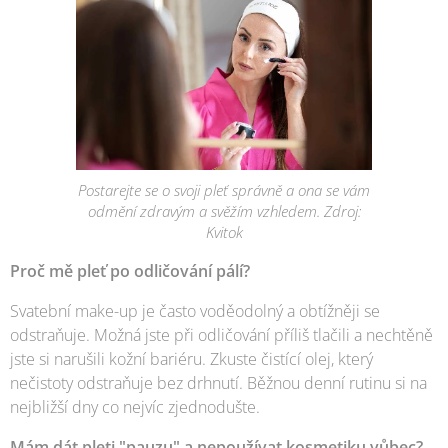
Postarejte se o svoji pleť správně a ona se vám
odmění zdravým a svěžím vzhledem. Zdroj:
Kvitok
Proč mě pleť po odličování pálí?
Svatební make-up je často voděodolný a obtížněji se
odstraňuje. Možná jste při odličování příliš tlačili a nechtěně
jste si narušili kožní bariéru. Zkuste čistící olej, který
nečistoty odstraňuje bez drhnutí. Běžnou denní rutinu si na
nejbližší dny co nejvíc zjednodušte.
Mám dát pleti "pauzu" a nepoužívat kosmetiku vůbec?