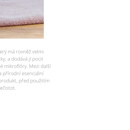
terý má rovněž velmi
y, a dodává jí pocit
é mikroflóry. Mezi další
a přírodní esenciální
 produkt, před použitím
ečistot.