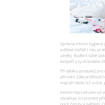
Správná intimní hygiena j
svěžesti každé z nás, je 
záněty. Buďte k sobě lask
bezpečí a vy se budete cí
Při výběru produktů pro 
přírodní. Dále je klíčov
mají pH okolo 5,5 a více, 
Intimní mycí emulze od z
obsahuje sto procent přír
pocit čistoty a svěžesti.