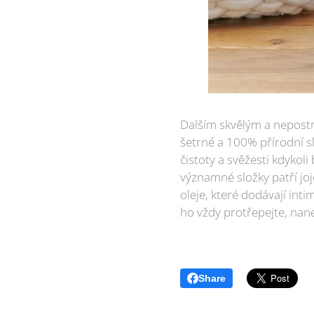
Dalším skvělým a nepostr
šetrné a 100% přírodní s
čistoty a svěžesti kdykol
významné složky patří joj
oleje, které dodávají int
ho vždy protřepejte, nane
Share