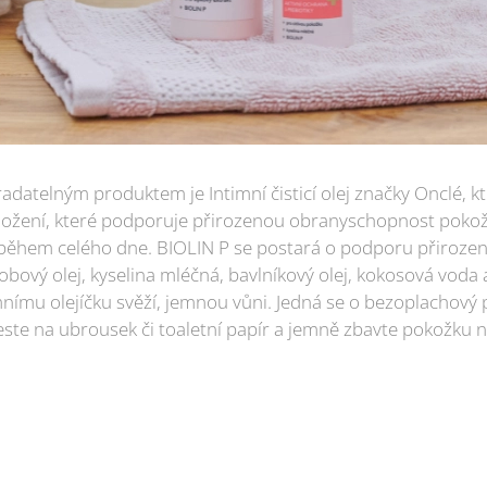
adatelným produktem je Intimní čisticí olej značky Onclé, k
ložení, které podporuje přirozenou obranyschopnost pokožk
i během celého dne. BIOLIN P se postará o podporu přirozen
obový olej, kyselina mléčná, bavlníkový olej, kokosová voda 
imnímu olejíčku svěží, jemnou vůni. Jedná se o bezoplachový
ste na ubrousek či toaletní papír a jemně zbavte pokožku n