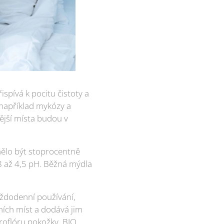
spívá k pocitu čistoty a
 například mykózy a
ější místa budou v
mělo být stoprocentně
8 až 4,5 pH. Běžná mýdla
aždodenní používání,
ních míst a dodává jim
kroflóru pokožky, BIO