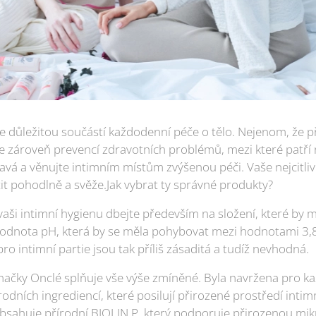
e důležitou součástí každodenní péče o tělo. Nejenom, že při
ale zároveň prevencí zdravotních problémů, mezi které patří
avá a věnujte intimním místům zvýšenou péči. Vaše nejcitliv
tit pohodlně a svěže.Jak vybrat ty správné produkty?
vaši intimní hygienu dbejte především na složení, které by 
á hodnota pH, která by se měla pohybovat mezi hodnotami 3,
pro intimní partie jsou tak příliš zásaditá a tudíž nevhodná.
načky Onclé splňuje vše výše zmíněné. Byla navržena pro k
odních ingrediencí, které posilují přirozené prostředí intim
 Obsahuje přírodní BIOLIN P, který podporuje přirozenou mi