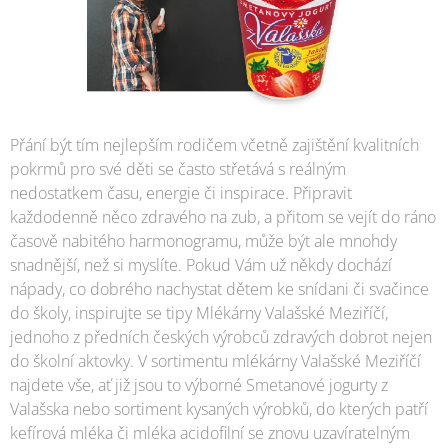
Přání být tím nejlepším rodičem včetně zajištění kvalitních
pokrmů pro své děti se často střetává s reálným
nedostatkem času, energie či inspirace. Připravit
každodenně něco zdravého na zub, a přitom se vejít do ráno
časově nabitého harmonogramu, může být ale mnohdy
snadnější, než si myslíte. Pokud Vám už někdy dochází
nápady, co dobrého nachystat dětem ke snídani či svačince
do školy, inspirujte se tipy Mlékárny Valašské Meziříčí,
jednoho z předních českých výrobců zdravých dobrot nejen
do školní aktovky. V sortimentu mlékárny Valašské Meziříčí
najdete vše, ať již jsou to výborné Smetanové jogurty z
Valašska nebo sortiment kysaných výrobků, do kterých patří
kefírová mléka či mléka acidofilní se znovu uzavíratelným