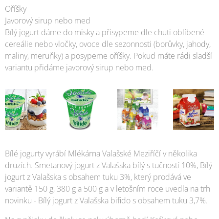
Oříšky
Javorový sirup nebo med
Bílý jogurt dáme do misky a přisypeme dle chuti oblíbené
cereálie nebo vločky, ovoce dle sezonnosti (borůvky, jahody,
maliny, meruňky) a posypeme oříšky. Pokud máte rádi sladší
variantu přidáme javorový sirup nebo med.
Bílé jogurty vyrábí Mlékárna Valašské Meziříčí v několika
druzích. Smetanový jogurt z Valašska bílý s tučností 10%, Bílý
jogurt z Valašska s obsahem tuku 3%, který prodává ve
variantě 150 g, 380 g a 500 g a v letošním roce uvedla na trh
novinku - Bílý jogurt z Valašska bifido s obsahem tuku 3,7%.