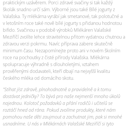
praktickým uzávěrem. Porci zdravé svačiny si tak každý
školák snadno určí sám. Výborné jsou také Bílé jogurty z
Valašska. Ty mlékárna vyrábí jak smetanové, tak polotučné a
v letošním roce také nově bílé jogurty s přidanou hodnotou
bifido. Svačinou v podobě výrobků Mlékáren Valašské
Meziříčí zvolíte lehce stravitelnou přitom vydatnou chutnou a
zdravou verzi pokrmu. Navíc příprava zabere skutečně
minimum času. Nezapomínejte proto ani v novém školním
roce na pochoutky z čisté přírody Valašska. Mlékárna
spolupracuje výhradně s dlouholetými, vztahem
prověřenými dodavateli, kteří dbají na nejvyšší kvalitu
českého mléka od domácího skotu.
"Stíhat jíst zdravě, plnohodnotně a pravidelně a k tomu
dostávat jedničky? To bývá pro naše nejmenší mnoho úkolů
najednou. Kolotoč požadavků a přání rodičů i učitelů se
roztáčí hned od rána. Pokud zvolíme produkty, které nám
pomohou naše děti zaujmout a zachutnat jim, pak si mnohé
usnadníme. U nás v Mlékárnách Valašské Meziříčí si tyto