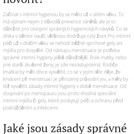
Začínat s intimní hygienou by se mělo už v útlém věku. To
má význam nejen z důvodů prevence zánětů, ale je to
důležité pro osvojení správných hygienických návyků. Co se
dívka v dětství naučí, většinou dodržuje celý život.Pro intimní
péči už v dívčím věku se nehodí běžné sprchové gely ani
mýdla pro dospělé. Od nástupu menstruace je potřeba
správné intimní hygieny ještě důležitější. Role matky, nebo
jiné starší zkušené ženy, je zde nezastupitelná. Rodiče
(matka) by měli dívce vysvětlit, co se v jejím těle děje, že
krvácení při menstruaci je přirozený průvodní jev, a měly by
též vysvětlit zásady intimní hygieny v době menstruace. Od
dospívání po menopauzu jsou proto vhodná speciální
intimní mýdla či gely, které poskytují péči a ochranu před
podrážděním a infekcemi.
Jaké jsou zásady správné