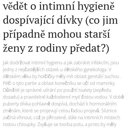
vědět o intimní hygieně
dospívající dívky (co jim
případně mohou starší
ženy z rodiny předat?)
Jak dodržovat intimní hygienu a jak zabránit infekcím, jsou
jedny z nejčastějších otázek u dětského gynekologa. V
dětském věku by holčičky měly mít oblast genitálií suchou .
Péči o tyto partie a oblast konečníku se učí od maminky.
Důležité je správné utírání po použití toalety (zepředu
dozadu) a pravidelné každodenní mytí čistou vodou. V době
puberty dívka pohlavně dospívá, dochází k hormonálním
změnám, které se projevují celou řadou projevů. Sliznice
začíná vlhnout, což je přirozené, dále na intimních místech
rostou chloupky. Zvyšuje se tvorba potu, a proto by měly