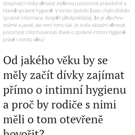
dospívající dívky věnovat zvýšenou pozornost pravidelné a
hlavně správné hygieně. V tomto období často chybí dívkám
správné informace, dospělí předpokládají, že je všechno
známé a jasné, ale není tomu tak. Je zcela zásadní věnovat
pozornost informovanosti dívek o správné intimní hygieně
právě v tomto věku!
Od jakého věku by se
měly začít dívky zajímat
přímo o intimní hygienu
a proč by rodiče s nimi
měli o tom otevřeně
hovořit?