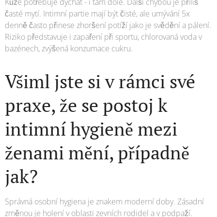
Kůže potřebuje dýchat - i tam dole. Další chybou je příliš
časté mytí. Intimní partie mají být čisté, ale umývání 5x
denně často přinese zhoršení potíží jako je svědění a pálení.
Riziko představuje i zapaření při sportu, chlorovaná voda v
bazénech, zvýšená konzumace cukru.
Všiml jste si v rámci své
praxe, že se postoj k
intimní hygieně mezi
ženami mění, případně
jak?
Správná osobní hygiena je znakem moderní doby. Zásadní
změnou je holení v oblasti zevních rodidel a v podpaží.