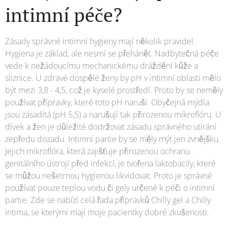
intimní péče?
Zásady správné intimní hygieny mají několik pravidel.
Hygiena je základ, ale nesmí se přehánět. Nadbytečná péče
vede k nežádoucímu mechanickému dráždění kůže a
sliznice. U zdravé dospělé ženy by pH v intimní oblasti mělo
být mezi 3,8 - 4,5, což je kyselé prostředí. Proto by se neměly
používat přípravky, které toto pH naruší. Obyčejná mýdla
jsou zásaditá (pH 5,5) a narušují tak přirozenou mikroflóru. U
dívek a žen je důležité dodržovat zásadu správného utírání
zepředu dozadu. Intimní partie by se měly mýt jen zvnějšku.
Jejich mikroflóra, která zajišťuje přirozenou ochranu
genitálního ústrojí před infekcí, je tvořena laktobacily, které
se můžou nešetrnou hygienou likvidovat. Proto je správné
používat pouze teplou vodu či gely určené k péči o intimní
partie. Zde se nabízí celá řada přípravků Chilly gel a Chilly
intima, se kterými mají moje pacientky dobré zkušenosti.