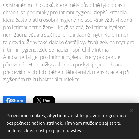
Odstraněním chloupků, které měly původně tyto oblasti
chránit, se podmínky pro intimní hygienu zlepší. Pravidla,
která často platí u osobní hygieny, nejsou však vždy vhodná
pro intimní partie ženy. I když se zdá, že intimní hygiena
není žádná věda a stačí se jen důkladně mýt mýdlem, není
to pravda. Ženy také daleko častěji využívají gely na mytí pro
intimní hygienu. Zde se nabízí např. Chilly Intima
Antibacterial gel pro intimní hygienu, který podporuje
přirozené pH pokožky a sliznic a poskytuje jim ochranu,
především v období během těhotenství, menstruace a při
zvýšeném riziku bakteriální infekce.
Share
Používáme cookies, abychom zajistili správné fungování a
bezpečnost našich stránek. Tím vám můžeme zajistit tu
nejlepší zkušenost při jejich návštěvě.
© 2006-2025 PrimaŽena.cz I ESPRIT BOHEMIA s.r.o. I Všechna práva