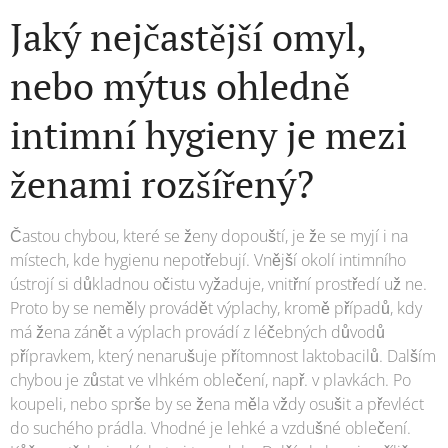
Jaký nejčastější omyl,
nebo mýtus ohledně
intimní hygieny je mezi
ženami rozšířený?
Častou chybou, které se ženy dopouští, je že se myjí i na
místech, kde hygienu nepotřebují. Vnější okolí intimního
ústrojí si důkladnou očistu vyžaduje, vnitřní prostředí už ne.
Proto by se neměly provádět výplachy, kromě případů, kdy
má žena zánět a výplach provádí z léčebných důvodů
přípravkem, který nenarušuje přítomnost laktobacilů. Dalším
chybou je zůstat ve vlhkém oblečení, např. v plavkách. Po
koupeli, nebo sprše by se žena měla vždy osušit a převléct
do suchého prádla. Vhodné je lehké a vzdušné oblečení.