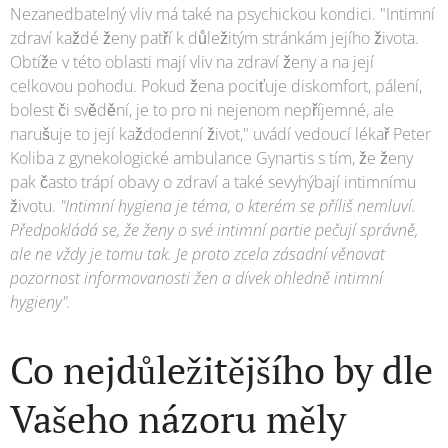
Nezanedbatelný vliv má také na psychickou kondici. "Intimní
zdraví každé ženy patří k důležitým stránkám jejího života.
Obtíže v této oblasti mají vliv na zdraví ženy a na její
celkovou pohodu. Pokud žena pociťuje diskomfort, pálení,
bolest či svědění, je to pro ni nejenom nepříjemné, ale
narušuje to její každodenní život," uvádí vedoucí lékař Peter
Koliba z gynekologické ambulance Gynartis s tím, že ženy
pak často trápí obavy o zdraví a také sevyhýbají intimnímu
životu.
"Intimní hygiena je téma, o kterém se příliš nemluví.
Předpokládá se, že ženy o své intimní partie pečují správně,
ale ne vždy je tomu tak. Je proto zcela zásadní věnovat
pozornost informovanosti žen a dívek ohledně intimní
hygieny".
Co nejdůležitějšího by dle
Vašeho názoru měly