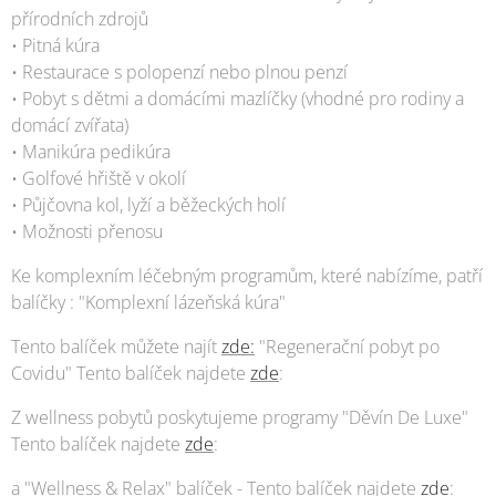
přírodních zdrojů
• Pitná kúra
• Restaurace s polopenzí nebo plnou penzí
• Pobyt s dětmi a domácími mazlíčky (vhodné pro rodiny a
domácí zvířata)
• Manikúra pedikúra
• Golfové hřiště v okolí
• Půjčovna kol, lyží a běžeckých holí
• Možnosti přenosu
Ke komplexním léčebným programům, které nabízíme, patří
balíčky : "Komplexní lázeňská kúra"
Tento balíček můžete najít
zde:
"Regenerační pobyt po
Covidu" Tento balíček najdete
zde
:
Z wellness pobytů poskytujeme programy "Děvín De Luxe"
Tento balíček najdete
zde
:
a "Wellness & Relax" balíček - Tento balíček najdete
zde
: