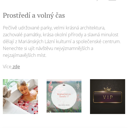
Prostředí a volný čas
Pečlivě udržované parky, velmi krásná architektura,
zachovalé památky, krása okolní přírody a slavná minulost
dělají z Mariánských Lázní kulturní a společenské centrum.
Nenechte si ujít návštěvu nejvýznamnějších a
nejzajímavějších míst.
Více
zde