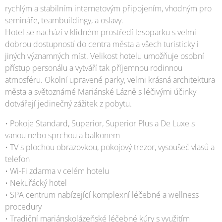
rychlým a stabilním internetovým připojením, vhodným pro
semináře, teambuildingy, a oslavy.
Hotel se nachází v klidném prostředí lesoparku s velmi
dobrou dostupností do centra města a všech turisticky i
jiných významných míst. Velikost hotelu umožňuje osobní
přístup personálu a vytváří tak příjemnou rodinnou
atmosféru. Okolní upravené parky, velmi krásná architektura
města a světoznámé Mariánské Lázně s léčivými účinky
dotvářejí jedinečný zážitek z pobytu.
• Pokoje Standard, Superior, Superior Plus a De Luxe s
vanou nebo sprchou a balkonem
• TV s plochou obrazovkou, pokojový trezor, vysoušeč vlasů a
telefon
• Wi-Fi zdarma v celém hotelu
• Nekuřácký hotel
• SPA centrum nabízející komplexní léčebné a wellness
procedury
• Tradiční mariánskolázeňské léčebné kúry s využitím