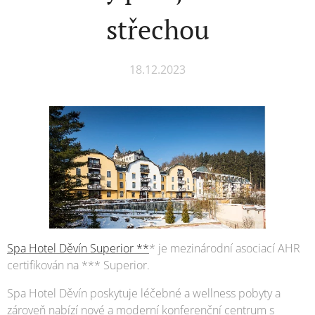
střechou
18.12.2023
Spa Hotel Děvín Superior **
* je mezinárodní asociací AHR
certifikován na *** Superior.
Spa Hotel Děvín poskytuje léčebné a wellness pobyty a
zároveň nabízí nové a moderní konferenční centrum s