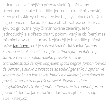
Jedním z nejznámějších představitelů španělského
streetfoodu je také bocadillo. Jedná se o tradiční sendvič,
který je obvykle vyroben z čerstvé bagety a plněný různými
ingrediencemi. Bocadillo může obsahovat vše od šunky a
sýru po grilované ryby či marinované zeleniny. Je to
jednoduchý, ale přesto chutný pokrm, který je oblíbený mezi
místními obyvateli i turisty. Nejčastěji je bocadillo plněná
právě
jamónem
, což je sušená španělská šunka.
"Jamón
Serrano je šunka z bílého vepře, zatímco Jamón Ibérico je
šunka z černého polodivokého prasete, která je
charakteristická černým kopýtkem (pata negra). Jamón Ibérico
de Bellota je šunka z prasat se speciální genetikou, žijících ve
volném výběhu a krmených žaludy a bylinkami, tato šunka je
považována za tu nejlepší na světě. Pokud hledáte
nejvyhlášenější výrobce Jamónu Ibérico, je to rodinná farma
Joselito,"
dodává Jaroslava Šnejdarová, majitelka e-shopu
eDelikatesy.cz