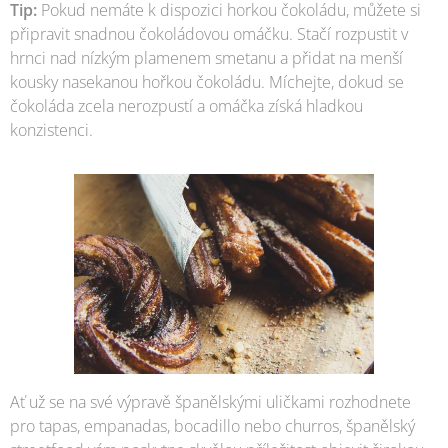
Tip:
Pokud nemáte k dispozici horkou čokoládu, můžete si
připravit snadnou čokoládovou omáčku. Stačí rozpustit v
hrnci nad nízkým plamenem smetanu a přidat na menší
kousky nasekanou hořkou čokoládu. Míchejte, dokud se
čokoláda zcela nerozpustí a omáčka získá hladkou
konzistenci.
Ať už se na své výpravě španělskými uličkami rozhodnete
pro tapas, empanadas, bocadillo nebo churros, španělský