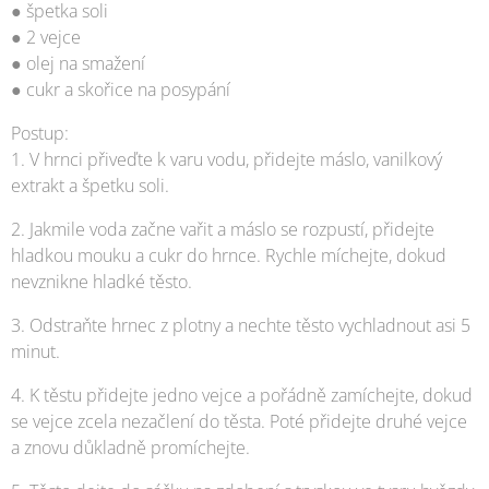
● špetka soli
● 2 vejce
● olej na smažení
● cukr a skořice na posypání
Postup:
1. V hrnci přiveďte k varu vodu, přidejte máslo, vanilkový
extrakt a špetku soli.
2. Jakmile voda začne vařit a máslo se rozpustí, přidejte
hladkou mouku a cukr do hrnce. Rychle míchejte, dokud
nevznikne hladké těsto.
3. Odstraňte hrnec z plotny a nechte těsto vychladnout asi 5
minut.
4. K těstu přidejte jedno vejce a pořádně zamíchejte, dokud
se vejce zcela nezačlení do těsta. Poté přidejte druhé vejce
a znovu důkladně promíchejte.