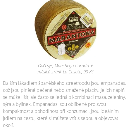
Ovčí sýr, Manchego Curado, 6
měsíců zrání, La Casota, 99 Kč
Dalším lákadlem španělského streetfoodu jsou empanadas,
což jsou plněné pečené nebo smažené placky. Jejich náplň
se může lišit, ale často se jedná o kombinaci masa, zeleniny,
sýra a bylinek. Empanadas jsou oblíbené pro svou
kompaktnost a pohodlnost při konzumaci. Jsou ideálním
jídlem na cestu, které si můžete vzít s sebou a objevovat
okolí.