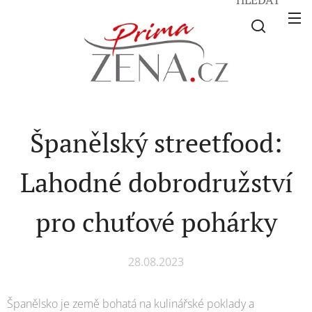
Španělský streetfood:
Lahodné dobrodružství
pro chuťové pohárky
28.08.2023
Španělsko je země bohatá na kulinářské poklady a