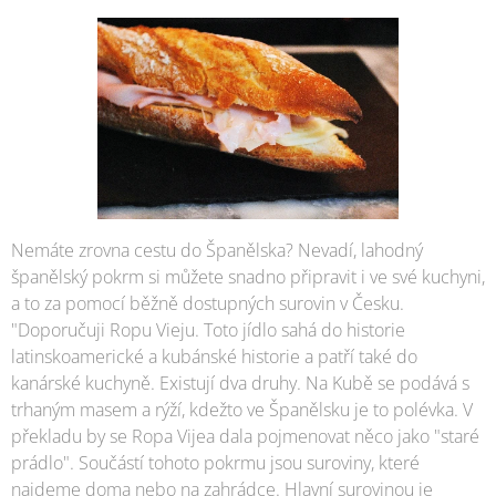
Nemáte zrovna cestu do Španělska? Nevadí, lahodný
španělský pokrm si můžete snadno připravit i ve své kuchyni,
a to za pomocí běžně dostupných surovin v Česku.
"Doporučuji Ropu Vieju. Toto jídlo sahá do historie
latinskoamerické a kubánské historie a patří také do
kanárské kuchyně. Existují dva druhy. Na Kubě se podává s
trhaným masem a rýží, kdežto ve Španělsku je to polévka. V
překladu by se Ropa Vijea dala pojmenovat něco jako "staré
prádlo". Součástí tohoto pokrmu jsou suroviny, které
najdeme doma nebo na zahrádce. Hlavní surovinou je