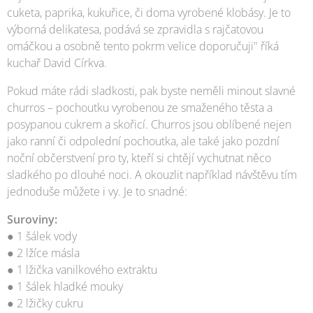
cuketa, paprika, kukuřice, či doma vyrobené klobásy. Je to
výborná delikatesa, podává se zpravidla s rajčatovou
omáčkou a osobně tento pokrm velice doporučuji" říká
kuchař David Církva.
Pokud máte rádi sladkosti, pak byste neměli minout slavné
churros – pochoutku vyrobenou ze smaženého těsta a
posypanou cukrem a skořicí. Churros jsou oblíbené nejen
jako ranní či odpolední pochoutka, ale také jako pozdní
noční občerstvení pro ty, kteří si chtějí vychutnat něco
sladkého po dlouhé noci. A okouzlit například návštěvu tím
jednoduše můžete i vy. Je to snadné:
Suroviny:
● 1 šálek vody
● 2 lžíce másla
● 1 lžička vanilkového extraktu
● 1 šálek hladké mouky
● 2 lžičky cukru