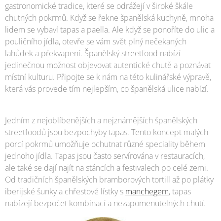
gastronomické tradice, které se odrážejí v široké škále
chutných pokrmů. Když se řekne španělská kuchyně, mnoha
lidem se vybaví tapas a paella. Ale když se ponoříte do ulic a
pouličního jídla, otevře se vám svět plný nečekaných
lahůdek a překvapení. Španělský streetfood nabízí
jedinečnou možnost objevovat autentické chutě a poznávat
místní kulturu. Připojte se k nám na této kulinářské výpravě,
která vás provede tím nejlepším, co španělská ulice nabízí.
Jedním z nejoblíbenějších a nejznámějších španělských
streetfoodů jsou bezpochyby tapas. Tento koncept malých
porcí pokrmů umožňuje ochutnat různé speciality během
jednoho jídla. Tapas jsou často servírována v restauracích,
ale také se dají najít na stáncích a festivalech po celé zemi.
Od tradičních španělských bramborových tortill až po plátky
iberijské šunky a chřestové lístky s
manchegem
, tapas
nabízejí bezpočet kombinací a nezapomenutelných chutí.