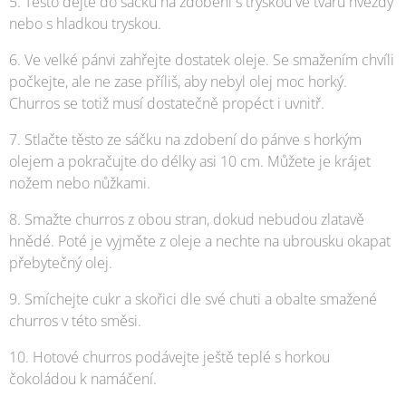
5. Těsto dejte do sáčku na zdobení s tryskou ve tvaru hvězdy
nebo s hladkou tryskou.
6. Ve velké pánvi zahřejte dostatek oleje. Se smažením chvíli
počkejte, ale ne zase příliš, aby nebyl olej moc horký.
Churros se totiž musí dostatečně propéct i uvnitř.
7. Stlačte těsto ze sáčku na zdobení do pánve s horkým
olejem a pokračujte do délky asi 10 cm. Můžete je krájet
nožem nebo nůžkami.
8. Smažte churros z obou stran, dokud nebudou zlatavě
hnědé. Poté je vyjměte z oleje a nechte na ubrousku okapat
přebytečný olej.
9. Smíchejte cukr a skořici dle své chuti a obalte smažené
churros v této směsi.
10. Hotové churros podávejte ještě teplé s horkou
čokoládou k namáčení.