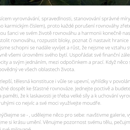
cem vyrovnávání, spravedlnosti, stanovování správné míry. Čí
o karmickým číslem), proto každé porušení rovnováhy zřete
u šanci ve svém životě rovnováhu a harmonii konečně nastol
olit rovnováhu, rozpustit bloky, poznat či nastavit hranice -
jsme schopni se nadále vyvíjet a růst, že nejsme ve vztahu s
ivně všemi úrovněmi svého bytí. Uspořádat své finanční zálež
ity a svým jednáním, mezi odpočinkem a prací. Když něco sl
povědný ve všech oblastech života.
lepší, tělesná konstituce i vůle se upevní, vyhlídky v povolání
ožné dospět ke šťastné rovnováze. Jednejte poctivě a budete
a paměti, že k laskavosti je třeba velké síly a k uchování vy
ruhými co nejvíc a své moci využívejte moudře.
ýčkejme se - , udělejme něco pro sebe: navštivme galerie, v
jme si krásu umění. Věnujme pozornost svému tělu, pečujme
 své milované.