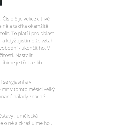
slo 8 je velice citlivé
lně a takřka okamžitě
it. To platí i pro oblast
 a když zjistíme že vztah
vobodní - ukončit ho. V
itosti. Nastolit
íbíme je třeba slib
 se vyjasní a v
 mít v tomto měsíci velký
rovnané nálady značné
ýstavy , umělecká
 o ně a zkrášlujme ho .