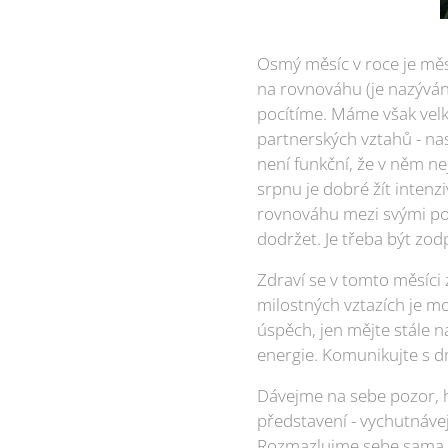
Osmý měsíc v roce je měsí
na rovnováhu (je nazýván
pocítíme. Máme však velko
partnerských vztahů - nast
není funkční, že v něm ne
srpnu je dobré žít intenz
rovnováhu mezi svými poc
dodržet. Je třeba být zod
Zdraví se v tomto měsíci z
milostných vztazích je m
úspěch, jen mějte stále n
energie. Komunikujte s d
Dávejme na sebe pozor, h
představení - vychutnáve
Rozmazlujme sebe sama i