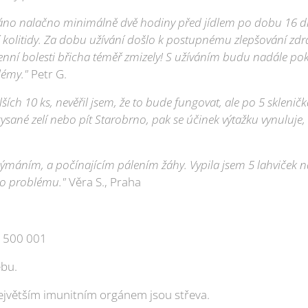
y ráno nalačno minimálně dvě hodiny před jídlem po dobu 16 
 kolitidy. Za dobu užívání došlo k postupnému zlepšování zdr
enní bolesti břicha téměř zmizely! S užíváním budu nadále pok
lémy."
Petr G.
lších 10 ks, nevěřil jsem, že to bude fungovat, ale po 5 skle
ysané zelí nebo pít Starobrno, pak se účinek výtažku vynuluje, 
dýmáním, a počínajícím pálením žáhy. Vypila jsem 5 lahviček 
 po problému."
Věra S., Praha
9 500 001
ebu.
ejvětším imunitním orgánem jsou střeva.