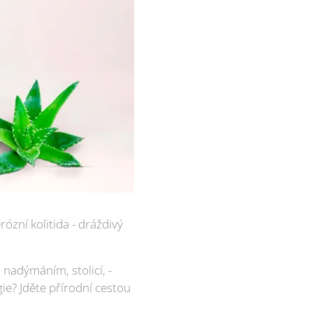
ózní kolitida - dráždivý
nadýmáním, sto­licí, ­
gie? Jděte přírodní cestou