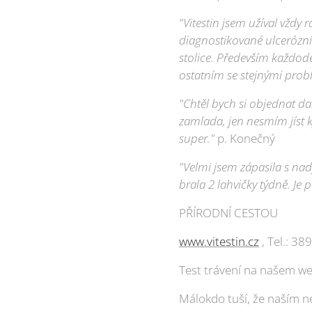
"Vitestin jsem užíval vžd
diagnostikované ulcerózní
stolice. Především každod
ostatním se stejnými prob
"Chtěl bych si objednat da
zamlada, jen nesmím jíst k
super."
p. Konečný
"Velmi jsem zápasila s na
brala 2 lahvičky týdně. Je
PŘÍRODNÍ CESTOU
www.vitestin.cz
, Tel.: 38
Test trávení na našem w
Málokdo tuší, že naším n