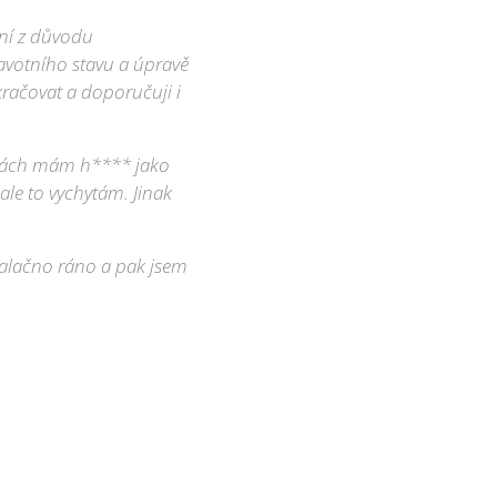
dní z důvodu
avotního stavu a úpravě
račovat a doporučuji i
ničkách mám h**** jako
ale to vychytám. Jinak
nalačno ráno a pak jsem