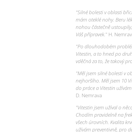
"Silné bolesti v oblasti bři
mám oteklé nohy. Beru léky
nohou částečně ustoupily,
Váš přípravek.
" H. Nemrav
"Po dlouhodobém problém
Vitestin, a to hned po druh
vděčná za to, že takový pro
"Měl jsem silné bolesti v o
nejhoršího. Měl jsem 10 Vi
do práce a Vitestin užívá
D. Nemrava
"Vitestin jsem užíval o ně
Chodím pravidelně na frekv
všech úrovních. Kvalita krv
užívám preventivně, pro do