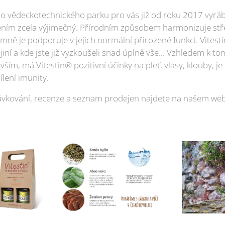
ho vědeckotechnického parku pro vás již od roku 2017 vyrábí
ím zcela výjimečný. Přírodním způsobem harmonizuje střeva
namně je podporuje v jejich normální přirozené funkci. Vit
iní a kde jste již vyzkoušeli snad úplně vše... Vzhledem k tom
vším, má Vitestin® pozitivní účinky na pleť, vlasy, klouby, j
ílení imunity.
dávkování, recenze a seznam prodejen najdete na našem web