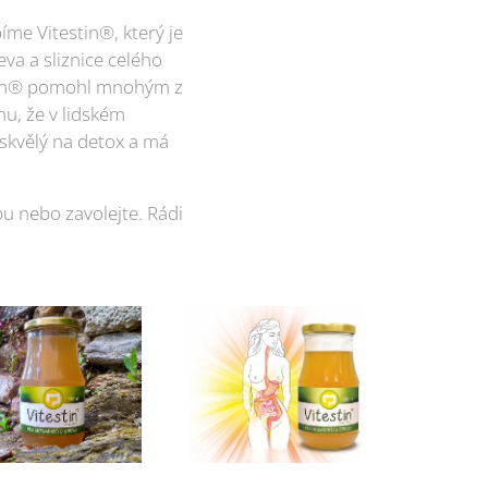
me Vitestin®, který je
 a sliz­nice celého
estin® pomohl mnohým z
u, že v lid­ském
e skvělý na detox a má
u nebo zavolejte. Rádi