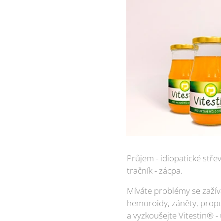
Průjem - idiopatické stře
tračník - zácpa.
Míváte problémy se zažívá
hemo­roidy, záněty, propu
a vyzkoušejte Vitestin® -