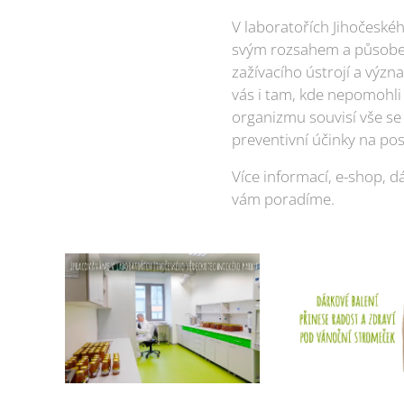
V laboratořích Jihočeské
svým rozsahem a působen
zažívacího ústrojí a výz
vás i tam, kde nepomohli j
organizmu souvisí vše se 
preventivní účinky na pos
Více informací, e-shop, 
vám poradíme.