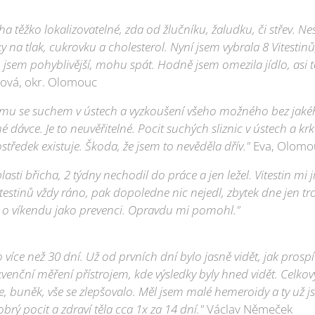
cha těžko lokalizovatelné, zda od žlučníku, žaludku, či střev. Ne
 na tlak, cukrovku a cholesterol. Nyní jsem vybrala 8 Vitestinů
 jsem pohyblivější, mohu spát. Hodně jsem omezila jídlo, asi 
ová, okr. Olomouc
u se suchem v ústech a vyzkoušení všeho možného bez jaké
é dávce. Je to neuvěřitelné. Pocit suchých sliznic v ústech a k
středek existuje. Škoda, že jsem to nevěděla dřív."
Eva, Olomo
blasti břicha, 2 týdny nechodil do práce a jen ležel. Vitestin m
testinů vždy ráno, pak dopoledne nic nejedl, zbytek dne jen t
m o víkendu jako prevenci. Opravdu mi pomohl."
co více než 30 dní. Už od prvních dní bylo jasně vidět, jak pros
enční měření přístrojem, kde výsledky byly hned vidět. Celkový 
e, buněk, vše se zlepšovalo. Měl jsem malé hemeroidy a ty už js
brý pocit a zdraví těla cca 1x za 14 dní."
Václav Němeček