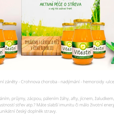
vní záněty - Crohnova choroba - nadýmání - hemoroidy -ulcer
ním, průjmy, zácpou, pálením žáhy, afty, jícnem, žaludkem, 
stností střev atp.? Máte slabší imunitu či málo životní ener
 unikátní český doplněk stravy.