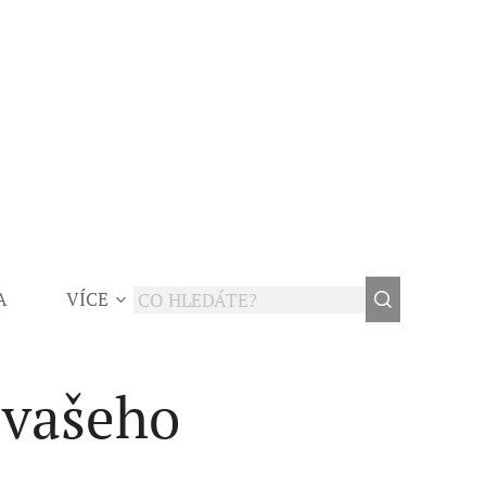
A
VÍCE
d vašeho