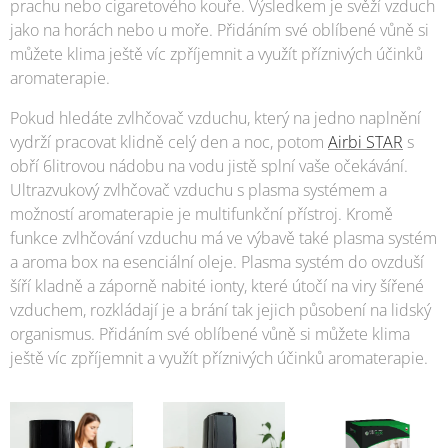
prachu nebo cigaretového kouře. Výsledkem je svěží vzduch
jako na horách nebo u moře. Přidáním své oblíbené vůně si
můžete klima ještě víc zpříjemnit a využít příznivých účinků
aromaterapie.
Pokud hledáte zvlhčovač vzduchu, který na jedno naplnění
vydrží pracovat klidně celý den a noc, potom
Airbi STAR
s
obří 6litrovou nádobu na vodu jistě splní vaše očekávání.
Ultrazvukový zvlhčovač vzduchu s plasma systémem a
možností aromaterapie je multifunkční přístroj. Kromě
funkce zvlhčování vzduchu má ve výbavě také plasma systém
a aroma box na esenciální oleje. Plasma systém do ovzduší
šíří kladně a záporně nabité ionty, které útočí na viry šířené
vzduchem, rozkládají je a brání tak jejich působení na lidský
organismus. Přidáním své oblíbené vůně si můžete klima
ještě víc zpříjemnit a využít příznivých účinků aromaterapie.