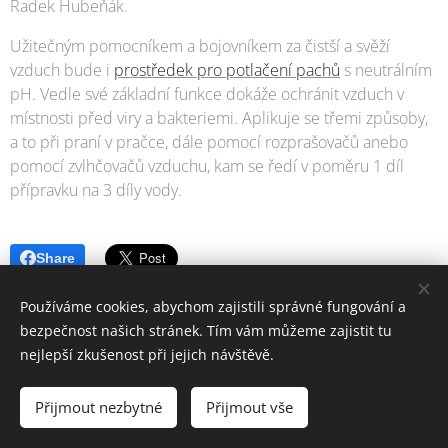
Radek Hubeňák.
Užitečným pomocníkem a bojovníkem za čistší a svěží
vzduch bude i
prostředek pro potlačení pachů
s neutrálním
pH. Vedle své základní funkce dokáže ochránit vzduch v
místnosti před viry a bakteriemi. Aplikuje se třemi způsoby,
a to při praní v pračce, dále pomocí rozprašovačů anebo
pomocí zvlhčovačů vzduchu, kam se ředí v poměru 1 díl
přípravku na 3 díly vody.
Share
Používáme cookies, abychom zajistili správné fungování a
bezpečnost našich stránek. Tím vám můžeme zajistit tu
nejlepší zkušenost při jejich návštěvě.
© 2006-2025 PrimaŽena.cz I ESPRIT BOHEMIA s.r.o. I Všechna práva
vyhrazena.
Přijmout nezbytné
Přijmout vše
Cookies