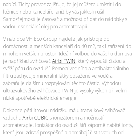
nabízí. Tichý provoz zajišťuje, že jej můžete umístit i do
ložnice nebo kanceláře, aniž by vás jakkoli rušil.
Samozřejmostí je časovač a možnost přidat do nádobky s
vodou esenciální olej pro aromaterapii.
V nabídce VH Eco Group najdete jak přístroje do
domácnosti a menších kanceláří do 40 m2, tak i zařízení do
mnohem větších prostor. Ideální volbou do vašeho domova
je například zvlhčovač
Airbi TWIN
, který vypouští čistou a
svěží páru do ovzduší. Pomocí vodního a antibakteriálního
filtru zachycuje minerální látky obsažené ve vodě a
zabraňuje dalšímu rozptylování těchto částic. Výhodou
ultrazvukového zvlhčovače TWIN je vysoký výkon při velmi
nízké spotřebě elektrické energie.
Dokonce pětilitrovou nádržku má ultrazvukový zvlhčovač
vzduchu
Airbi CUBIC
s ionizátorem a možností
aromaterapie. Ionizátor do ovzduší šíří záporně nabité ionty,
které jsou zdraví prospěšné a pomáhají čistit vzduch od