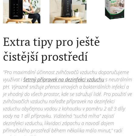
Extra tipy pro ještě
čistější prostředí
"Pro maximální účinnost zvlhčovačů vzduchu doporučujeme
využívat i
šetrný přípravek na dezinfekci vzduchu
s neutrálním
pH. Výrazně snižuje přenos virových a bakteriálních infekcí a
je vhodný do všech prostor, kde se sdružují lidé. Pro použití ve
zvlhčovačích vzduchu nařeďte přípravek na dezinfekci
vzduchu obyčejnou vodou z kohoutku v poměru 2 až 3 díly
vody na 1 díl přípravku. Viditelná "suchá mlha" zajistí
dezinfekci vzduchu, likvidaci zápachu a navodí dojem
přímořského prostředí během několika málo minut,"
radí