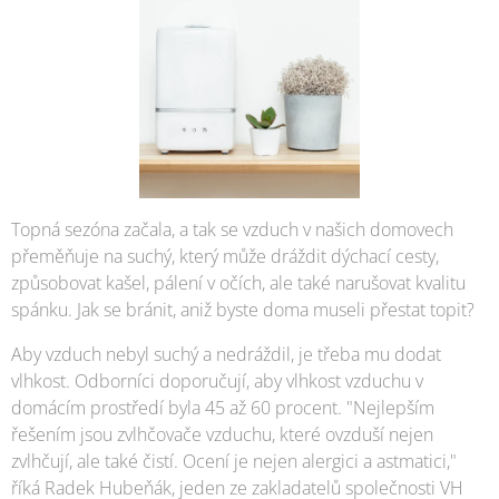
Topná sezóna začala, a tak se vzduch v našich domovech
přeměňuje na suchý, který může dráždit dýchací cesty,
způsobovat kašel, pálení v očích, ale také narušovat kvalitu
spánku. Jak se bránit, aniž byste doma museli přestat topit?
Aby vzduch nebyl suchý a nedráždil, je třeba mu dodat
vlhkost. Odborníci doporučují, aby vlhkost vzduchu v
domácím prostředí byla 45 až 60 procent. "Nejlepším
řešením jsou zvlhčovače vzduchu, které ovzduší nejen
zvlhčují, ale také čistí. Ocení je nejen alergici a astmatici,"
říká Radek Hubeňák, jeden ze zakladatelů společnosti VH