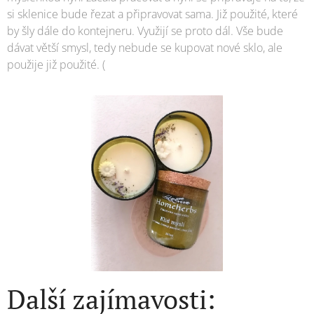
si sklenice bude řezat a připravovat sama. Již použité, které
by šly dále do kontejneru. Využijí se proto dál. Vše bude
dávat větší smysl, tedy nebude se kupovat nové sklo, ale
použije již použité. (
Další zajímavosti: