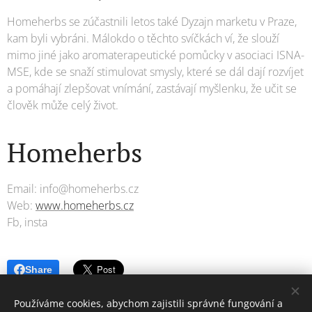
Homeherbs se zúčastnili letos také Dyzajn marketu v Praze,
kam byli vybráni. Málokdo o těchto svíčkách ví, že slouží
mimo jiné jako aromaterapeutické pomůcky v asociaci ISNA-
MSE, kde se snaží stimulovat smysly, které se dál dají rozvíjet
a pomáhají zlepšovat vnímání, zastávají myšlenku, že učit se
člověk může celý život.
Homeherbs
Email: info@homeherbs.cz
Web:
www.homeherbs.cz
Fb, insta
Share
Používáme cookies, abychom zajistili správné fungování a