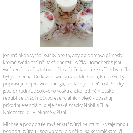
Jen málokdo vyrábí svíčky pro to, aby do domova přinesly
kromě světla a vůně, také energii. Svíčky Homeherbs jsou
vyráběné právě s takovou filosofií, že každá ze svíček by měla
být jedinečná. Do každé svíčky dává Michaela, která svíčky
připravuje nejen svou energii, ale také jedinečnost. Svíčky
jsou přírodní ze sojového vosku a jako jediné v České
republice uvádí i původ esenciálních olejů - obsahují
přírodní esenciální oleje české značky Nobilis Tilia.
Naleznete je i v lékárně v Plzni.
Michaela podporuje myšlenku "tvůrci tvůrcům" - vzájemnou
podporu tvůrců - spolupracuje s několika keramičkami či