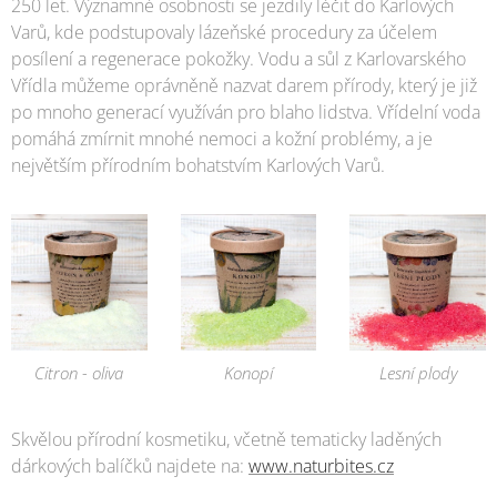
250 let. Významné osobnosti se jezdily léčit do Karlových
Varů, kde podstupovaly lázeňské procedury za účelem
posílení a regenerace pokožky. Vodu a sůl z Karlovarského
Vřídla můžeme oprávněně nazvat darem přírody, který je již
po mnoho generací využíván pro blaho lidstva. Vřídelní voda
pomáhá zmírnit mnohé nemoci a kožní problémy, a je
největším přírodním bohatstvím Karlových Varů.
Citron - oliva
Konopí
Lesní plody
Skvělou přírodní kosmetiku, včetně tematicky laděných
dárkových balíčků najdete na:
www.naturbites.cz