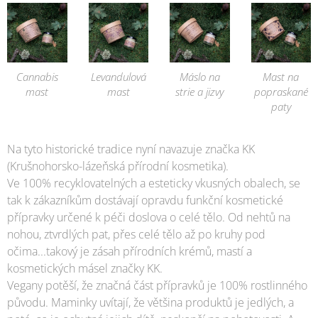
Cannabis
Levandulová
Máslo na
Mast na
mast
mast
strie a jizvy
popraskané
paty
Na tyto historické tradice nyní navazuje značka KK
(Krušnohorsko-lázeňská přírodní kosmetika).
Ve 100% recyklovatelných a esteticky vkusných obalech, se
tak k zákazníkům dostávají opravdu funkční kosmetické
přípravky určené k péči doslova o celé tělo. Od nehtů na
nohou, ztvrdlých pat, přes celé tělo až po kruhy pod
očima...takový je zásah přírodních krémů, mastí a
kosmetických másel značky KK.
Vegany potěší, že značná část přípravků je 100% rostlinného
původu. Maminky uvítají, že většina produktů je jedlých, a