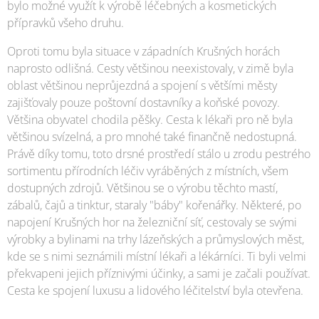
bylo možné využít k výrobě léčebných a kosmetických
přípravků všeho druhu.
Oproti tomu byla situace v západních Krušných horách
naprosto odlišná. Cesty většinou neexistovaly, v zimě byla
oblast většinou neprůjezdná a spojení s většími městy
zajišťovaly pouze poštovní dostavníky a koňské povozy.
Většina obyvatel chodila pěšky. Cesta k lékaři pro ně byla
většinou svízelná, a pro mnohé také finančně nedostupná.
Právě díky tomu, toto drsné prostředí stálo u zrodu pestrého
sortimentu přírodních léčiv vyráběných z místních, všem
dostupných zdrojů. Většinou se o výrobu těchto mastí,
zábalů, čajů a tinktur, staraly "báby" kořenářky. Některé, po
napojení Krušných hor na železniční síť, cestovaly se svými
výrobky a bylinami na trhy lázeňských a průmyslových měst,
kde se s nimi seznámili místní lékaři a lékárníci. Ti byli velmi
překvapeni jejich příznivými účinky, a sami je začali používat.
Cesta ke spojení luxusu a lidového léčitelství byla otevřena.