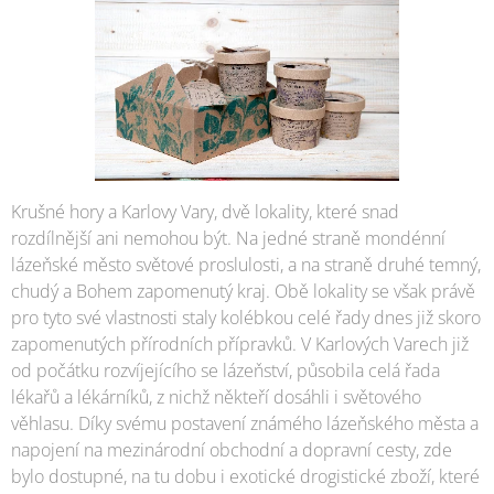
Krušné hory a Karlovy Vary, dvě lokality, které snad
rozdílnější ani nemohou být. Na jedné straně mondénní
lázeňské město světové proslulosti, a na straně druhé temný,
chudý a Bohem zapomenutý kraj. Obě lokality se však právě
pro tyto své vlastnosti staly kolébkou celé řady dnes již skoro
zapomenutých přírodních přípravků. V Karlových Varech již
od počátku rozvíjejícího se lázeňství, působila celá řada
lékařů a lékárníků, z nichž někteří dosáhli i světového
věhlasu. Díky svému postavení známého lázeňského města a
napojení na mezinárodní obchodní a dopravní cesty, zde
bylo dostupné, na tu dobu i exotické drogistické zboží, které