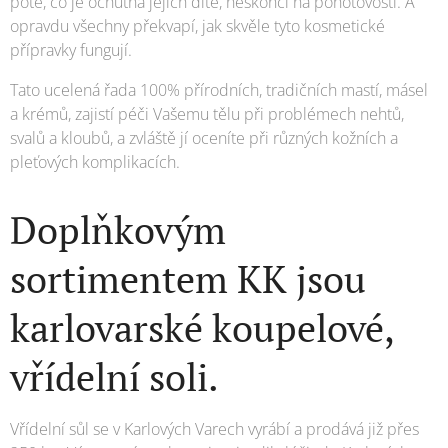
poté, co je ochutná jejich dítě, neskončí na pohotovosti. A
opravdu všechny překvapí, jak skvěle tyto kosmetické
přípravky fungují.
Tato ucelená řada 100% přírodních, tradičních mastí, másel
a krémů, zajistí péči Vašemu tělu při problémech nehtů,
svalů a kloubů, a zvláště jí oceníte při různých kožních a
pleťových komplikacích.
Doplňkovým
sortimentem KK jsou
karlovarské koupelové,
vřídelní soli.
Vřídelní sůl se v Karlových Varech vyrábí a prodává již přes