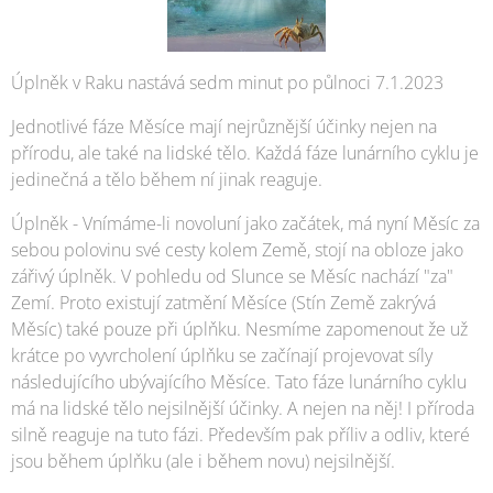
Úplněk v Raku nastává sedm minut po půlnoci 7.1.2023
Jednotlivé fáze Měsíce mají nejrůznější účinky nejen na
přírodu, ale také na lidské tělo. Každá fáze lunárního cyklu je
jedinečná a tělo během ní jinak reaguje.
Úplněk - Vnímáme-li novoluní jako začátek, má nyní Měsíc za
sebou polovinu své cesty kolem Země, stojí na obloze jako
zářivý úplněk. V pohledu od Slunce se Měsíc nachází "za"
Zemí. Proto existují zatmění Měsíce (Stín Země zakrývá
Měsíc) také pouze při úplňku. Nesmíme zapomenout že už
krátce po vyvrcholení úplňku se začínají projevovat síly
následujícího ubývajícího Měsíce. Tato fáze lunárního cyklu
má na lidské tělo nejsilnější účinky. A nejen na něj! I příroda
silně reaguje na tuto fázi. Především pak příliv a odliv, které
jsou během úplňku (ale i během novu) nejsilnější.