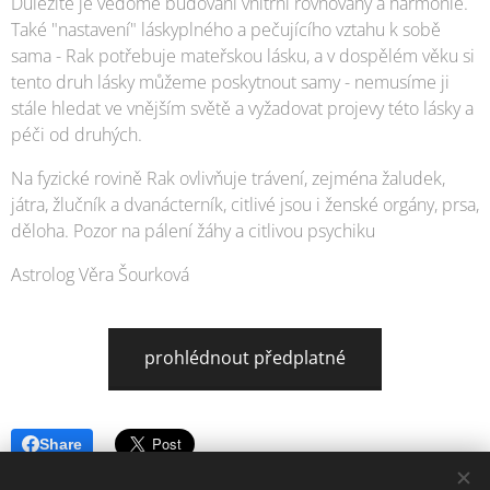
Důležité je vědomé budování vnitřní rovnováhy a harmonie.
Také "nastavení" láskyplného a pečujícího vztahu k sobě
sama - Rak potřebuje mateřskou lásku, a v dospělém věku si
tento druh lásky můžeme poskytnout samy - nemusíme ji
stále hledat ve vnějším světě a vyžadovat projevy této lásky a
péči od druhých.
Na fyzické rovině Rak ovlivňuje trávení, zejména žaludek,
játra, žlučník a dvanácterník, citlivé jsou i ženské orgány, prsa,
děloha. Pozor na pálení žáhy a citlivou psychiku
Astrolog Věra Šourková
prohlédnout předplatné
Share