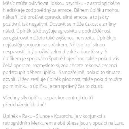
Měsíc může ovlivňovat lidskou psychiku - z astrologického
hlediska je zodpovědný za emoce. Během úplňku mohou
někteří lidé prožívat opravdu silné emoce, a to jak ty
pozitivní, tak negativní. Dostavit se může úzkost a změny
nálad. Úplněk také zvyšuje agresivitu a podrážděnost,
zaregistrovat můžete také zvýšenou nervozitu. Úplněk je
nejčastěji spojován se spánkem. Někdo trpí silnou
nespavostí, jiný prožívá velmi divoké a barvité sny. S
úplňkem je spojováno špatné hojení ran, takže pokud vás
čeká operace, rozmyslete si, zda chcete rekonvalescenci
podstoupit během úplňku. Samozřejmě, pokud to situace
dovolí. U žen zesiluje úplněk plodnost, takže pokud toužíte
po miminku, o úplňku je ten správný čas to zkusit.
Všechny síly úplňku se pak koncentrují do tří
předcházejících dnů!
Úplněk v Raku - Slunce v Kozorohu je v konjunkci s
retrográdním Merkurem a obě tělesa jsou v opozici na Lunu