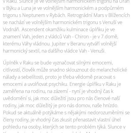
v Raku. Slunce je ve volnějším harmonickém trigonu na Uran
v Býku a Luna je ve volnějším harmonickém a podpůrném
trigonu s Neptunem v Rybách. Retrográdní Mars v Blížencích
se nachází ve volnějším harmonickém trigonu s Venuší ve
Vodnáři. Ascendent okamžiku kulminace úplňku je ve
znamení Vah, jeden z vládců Vah - Chiron - je v 7.domě,
kterému Váhy vládnou. Jupiter v Beranu vytváří volnější
harmonický sextil, na dalšího vládce Vah - Venuši.
Úplněk v Raku se bude vyznačovat silnými emocemi,
citlivostí, člověk může snadno sklouznout do melancholické
nálady a sebelítosti, proto je třeba vědomě pracovat s
emocemi a uvolňovat psychiku. Energie úplňku v Raku je
zaměřena na rodinu, na zázemí - nyní je vhodný čas k
uvědomění si, jak moc důležití jsou pro nás členové naší
rodiny, jak moc důležitý je pro nás domov, naše hnízdo.
Pokud se aktuálně potýkáme s nějakými nedorozuměními se
členy rodiny, je vhodný čas zkusit přenastavit vlastní úhel
pohledu na osoby, kterých se tento problém týká. Slunce v