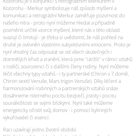
Kozorohu je v konjunkci s retrográdním Merkurem v
Kozorohu - Merkur symbolizuje náš způsob myšlení a
komunikaci a retrográdní Merkur zaměřuje pozornost do
našeho nitra - proto nyní můžeme hledat a případně
pozměnit určité vzorce myšlení, které nás v této oblasti
svazují či limitují - je třeba si uvědomit, že náš pohled na
druhé je ovlivněn vlastními subjektivními emocemi. Proto je
nyní vhodný čas odpoutat se od všech skutečných i
domnělých křivd a zranění, která jsme "utržili" v rámci vztahů
s rodiči, sourozenci či s dalšími členy rodiny. Nyní můžeme
léčit všechny typy vztahů - i ty partnerské (Chiron v 7.domě,
Chiron sextil Venuše, Mars trigon Venuše). Díky léčení a
harmonizování rodinných a partnerských vztahů snáze
dosáhneme niterného pocitu bezpečí, jistoty i pocitu
sounáležitosti se svými blízkými. Nyní také můžeme
energeticky očistit svůj domov - i pomocí bylinných
vykuřovadel či esencí.
Raci uzavírají jedno životní období.