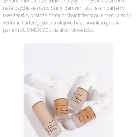
že vůně mohou pozvednout smysly, přinést klid a změnit
naše psychické rozpoložení. Zároveň jsou jejich parfémy
ryze ženské, protože chtějí probudit ženskou energii a sebe-
vědomí. Parfémy jsou na olejové bázi; novinkou je pak
parfém SUMMER YOU na alkoholové bázi.