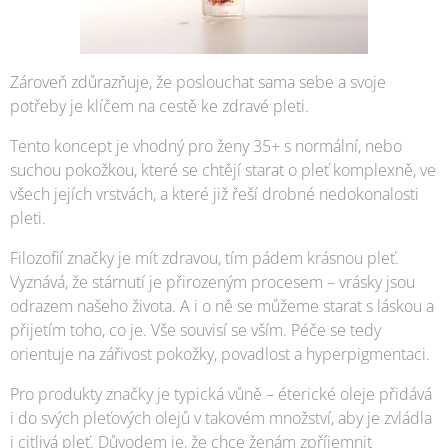
Zároveň zdůrazňuje, že poslouchat sama sebe a svoje
potřeby je klíčem na cestě ke zdravé pleti.
Tento koncept je vhodný pro ženy 35+ s normální, nebo
suchou pokožkou, které se chtějí starat o pleť komplexně, ve
všech jejích vrstvách, a které již řeší drobné nedokonalosti
pleti.
Filozofií značky je mít zdravou, tím pádem krásnou pleť.
Vyznává, že stárnutí je přirozeným procesem – vrásky jsou
odrazem našeho života. A i o ně se můžeme starat s láskou a
přijetím toho, co je. Vše souvisí se vším. Péče se tedy
orientuje na zářivost pokožky, povadlost a hyperpigmentaci.
Pro produkty značky je typická vůně – éterické oleje přidává
i do svých pleťových olejů v takovém množství, aby je zvládla
i citlivá pleť. Důvodem je, že chce ženám zpříjemnit