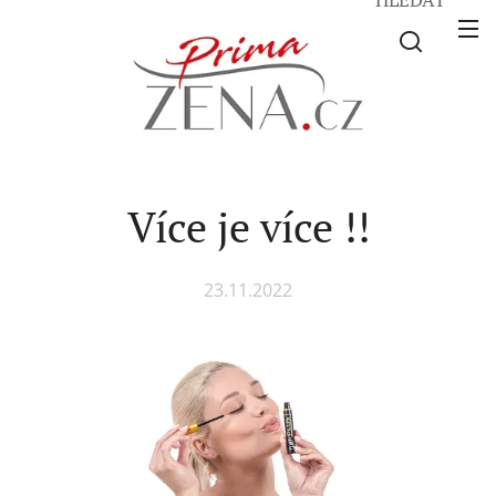
Více je více !!
23.11.2022