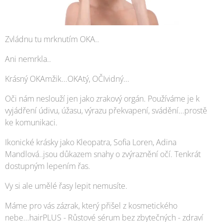
Zvládnu tu mrknutím OKA..
Ani nemrkla..
Krásný OKAmžik...OKAtý, OČIvidný...
Oči nám neslouží jen jako zrakový orgán. Používáme je k
vyjádření údivu, úžasu, výrazu překvapení, svádění...prostě
ke komunikaci.
Ikonické krásky jako Kleopatra, Sofia Loren, Adina
Mandlová..jsou důkazem snahy o zvýraznění očí. Tenkrát
dostupným lepením řas.
Vy si ale umělé řasy lepit nemusíte.
Máme pro vás zázrak, který přišel z kosmetického
nebe...hairPLUS - Růstové sérum bez zbytečných - zdraví