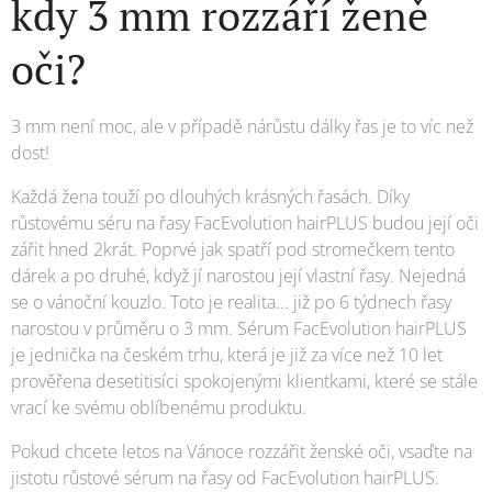
kdy 3 mm rozzáří ženě
oči?
3 mm není moc, ale v případě nárůstu dálky řas je to víc než
dost!
Každá žena touží po dlouhých krásných řasách. Díky
růstovému séru na řasy FacEvolution hairPLUS budou její oči
zářit hned 2krát. Poprvé jak spatří pod stromečkem tento
dárek a po druhé, když jí narostou její vlastní řasy. Nejedná
se o vánoční kouzlo. Toto je realita... již po 6 týdnech řasy
narostou v průměru o 3 mm. Sérum FacEvolution hairPLUS
je jednička na českém trhu, která je již za více než 10 let
prověřena desetitisíci spokojenými klientkami, které se stále
vrací ke svému oblíbenému produktu.
Pokud chcete letos na Vánoce rozzářit ženské oči, vsaďte na
jistotu růstové sérum na řasy od FacEvolution hairPLUS.