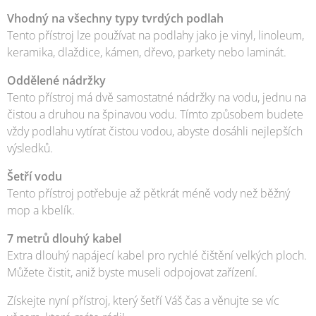
Vhodný na všechny typy tvrdých podlah
Tento přístroj lze používat na podlahy jako je vinyl, linoleum,
keramika, dlaždice, kámen, dřevo, parkety nebo laminát.
Oddělené nádržky
Tento přístroj má dvě samostatné nádržky na vodu, jednu na
čistou a druhou na špinavou vodu. Tímto způsobem budete
vždy podlahu vytírat čistou vodou, abyste dosáhli nejlepších
výsledků.
Šetří vodu
Tento přístroj potřebuje až pětkrát méně vody než běžný
mop a kbelík.
7 metrů dlouhý kabel
Extra dlouhý napájecí kabel pro rychlé čištění velkých ploch.
Můžete čistit, aniž byste museli odpojovat zařízení.
Získejte nyní přístroj, který šetří Váš čas a věnujte se víc