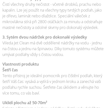
Čistí všechny druhy nečistot - včetně drobků, prachu nebo
kapalin. Lze jej použít na všechny typy tvrdých podlah, jako
je dřevo, laminát nebo dlaždice. Speciální váleček z
mikrovlákna stírá při 2800 otáčkách za minutu a odstraňuje
mastné nečistoty a odolné skvrny pro dokonalý výsledek.
3. Sytém dvou nádržek pro dokonalé výsledky
Vileda Jet Clean má dvě oddělené nádržky na vodu - jednu
na čistou a jednu na špinavou. Díky tomuto systému můžete
umývat podlahy vždy s čistou vodou.
Vlastnosti produktu
Šetří čas
Tento přístroj je ideální pomocník pro čištění podlah, který
šetří Váš čas: vysává a vytírá v jednom kroku a zanechá vaši
podlahu rychle suchou. Šetřete čas úklidem a věnujte ho
více tomu, co vás baví.
Uklidí plochu až 50-70m²