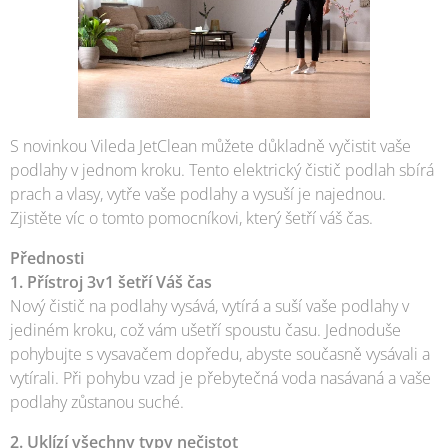
S novinkou Vileda JetClean můžete důkladně vyčistit vaše
podlahy v jednom kroku. Tento elektrický čistič podlah sbírá
prach a vlasy, vytře vaše podlahy a vysuší je najednou.
Zjistěte víc o tomto pomocníkovi, který šetří váš čas.
Přednosti
1. Přístroj 3v1 šetří Váš čas
Nový čistič na podlahy vysává, vytírá a suší vaše podlahy v
jediném kroku, což vám ušetří spoustu času. Jednoduše
pohybujte s vysavačem dopředu, abyste současně vysávali a
vytírali. Při pohybu vzad je přebytečná voda nasávaná a vaše
podlahy zůstanou suché.
2. Uklízí všechny typy nečistot