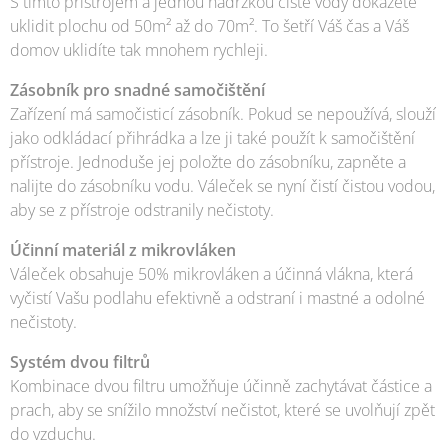
S tímto přístrojem a jednou nádržkou čisté vody dokážete
uklidit plochu od 50m² až do 70m². To šetří Váš čas a Váš
domov uklidíte tak mnohem rychleji.
Zásobník pro snadné samočištění
Zařízení má samočisticí zásobník. Pokud se nepoužívá, slouží
jako odkládací přihrádka a lze ji také použít k samočištění
přístroje. Jednoduše jej položte do zásobníku, zapněte a
nalijte do zásobníku vodu. Váleček se nyní čistí čistou vodou,
aby se z přístroje odstranily nečistoty.
Účinní materiál z mikrovláken
Váleček obsahuje 50% mikrovláken a účinná vlákna, která
vyčistí Vašu podlahu efektivně a odstraní i mastné a odolné
nečistoty.
Systém dvou filtrů
Kombinace dvou filtru umožňuje účinně zachytávat částice a
prach, aby se snížilo množství nečistot, které se uvolňují zpět
do vzduchu.