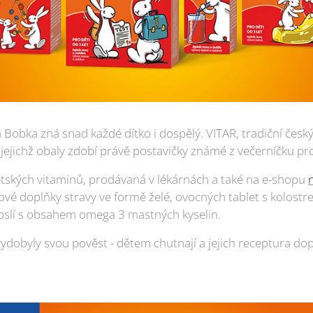
 Bobka zná snad každé dítko i dospělý. VITAR, tradiční česk
, jejichž obaly zdobí právě postavičky známé z večerníčku pro
dětských vitaminů, prodávaná v lékárnách a také na e-shopu
ové doplňky stravy ve formě želé, ovocných tablet s kolostr
pslí s obsahem omega 3 mastných kyselin.
 vydobyly svou pověst - dětem chutnají a jejich receptura 