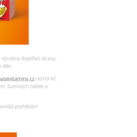
ý výrobce doplňků stravy,
 děti.
nasevitaminy.cz
od 69 Kč.
em, šumivých tablet a
dopovídá potřebám