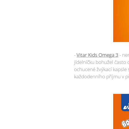
-
Vitar Kids Omega 3
- ne
jídelníčku bohužel často 
ochucené žvýkací kapsle s 
každodenního příjmu v p