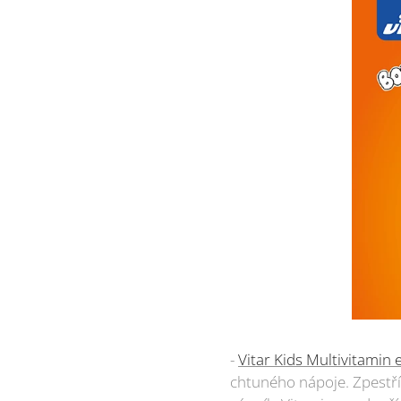
-
Vitar Kids Multivitamin 
chtuného nápoje. Zpestřít