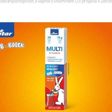
 obranyschopnost a vápník s vitaminem D3 přispívá k udrže