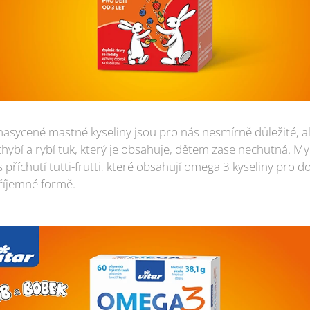
nasycené mastné kyseliny jsou pro nás nesmírně důležité, 
chybí a rybí tuk, který je obsahuje, dětem zase nechutná. M
příchutí tutti-frutti, které obsahují omega 3 kyseliny pro do
říjemné formě.