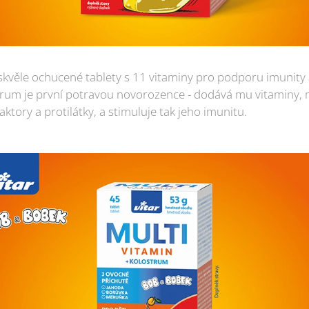
 skvěle ochucené tablety s 11 vitaminy pro podporu imunity 
um je první potravou novorozence - dodává mu vitaminy, m
faktory a protilátky, a stimuluje tak jeho imunitu.