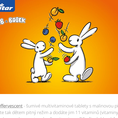
effervescent
- šumivé multivitaminové tablety s malinovou pří
e tak dětem pitný režim a dodáte jim 11 vitaminů (vitaminy 