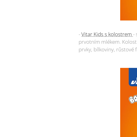
-
Vitar Kids s kolostrem
-
prvotním mlékem. Kolostr
prvky, bílkoviny, růstové 