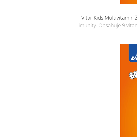
-
Vitar Kids Multivitamin 
imunity. Obsahuje 9 vitami