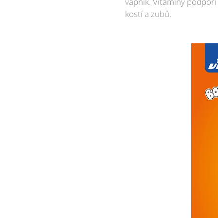
vápník. Vitaminy podpoří
kostí a zubů.