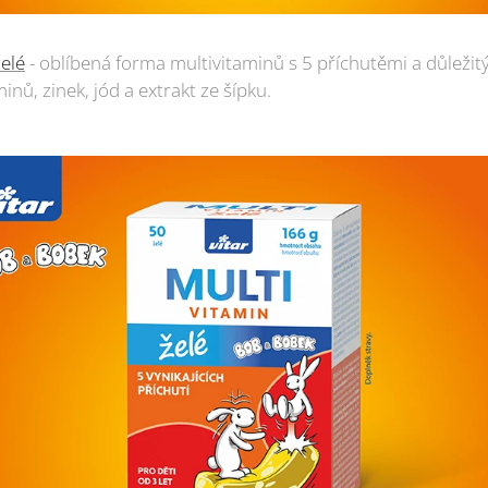
želé
- oblíbená forma multivitaminů s 5 příchutěmi a důleži
nů, zinek, jód a extrakt ze šípku.