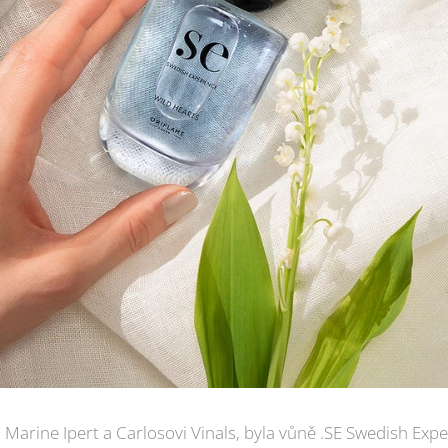
arine Ipert a Carlosovi Vinals, byla vůně .SE Swedish Exp