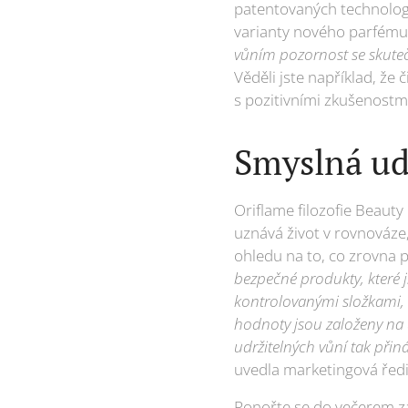
patentovaných technologií
varianty nového parfému 
vůním pozornost se skuteč
Věděli jste například, že
s pozitivními zkušenostm
Smyslná ud
Oriflame filozofie Beaut
uznává život v rovnováze,
ohledu na to, co zrovna p
bezpečné produkty, které j
kontrolovanými složkami, k
hodnoty jsou založeny na u
udržitelných vůní tak při
uvedla marketingová ředi
Ponořte se do večerem za