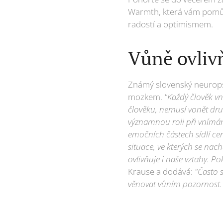
Warmth, která vám pomůž
radostí a optimismem.
Vůně ovliv
Známý slovenský neuropsy
mozkem.
"Každý člověk vn
člověku, nemusí vonět dru
významnou roli při vnímán
emočních částech sídlí ce
situace, ve kterých se nac
ovlivňuje i naše vztahy. P
Krause a dodává:
"Často 
věnovat vůním pozornost.