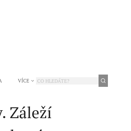
A
VÍCE
. Záleží