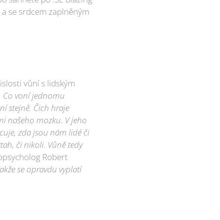
a a se srdcem zaplněným
losti vůní s lidským
í. Co voní jednomu
 stejně. Čich hraje
tmi našeho mozku. V jeho
uje, zda jsou nám lidé či
ah, či nikoli. Vůně tedy
opsycholog Robert
Takže se opravdu vyplatí