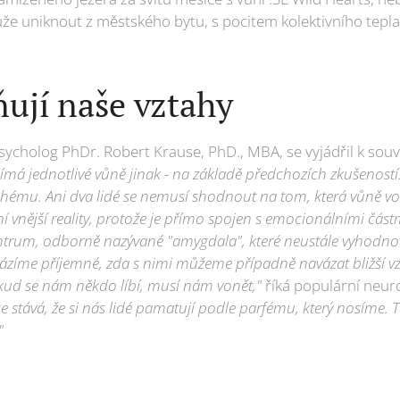
e uniknout z městského bytu, s pocitem kolektivního tepl
ňují naše vztahy
cholog PhDr. Robert Krause, PhD., MBA, se vyjádřil k souvis
ímá jednotlivé vůně jinak - na základě předchozích zkušenost
hému. Ani dva lidé se nemusí shodnout na tom, která vůně voní
í vnější reality, protože je přímo spojen s emocionálními čás
ntrum, odborně nazývané "amygdala", které neustále vyhodnoc
házíme příjemné, zda s nimi můžeme případně navázat bližší vzt
okud se nám někdo líbí, musí nám vonět,"
říká populární neur
se stává, že si nás lidé pamatují podle parfému, který nosíme. 
"