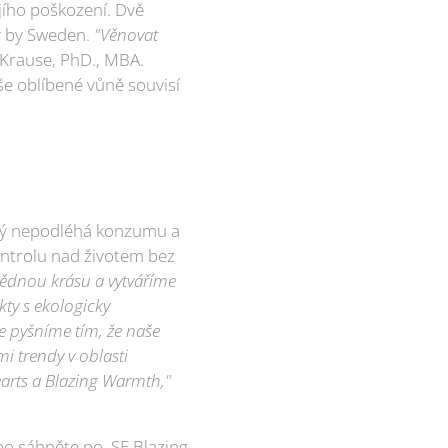
jího poškození. Dvě
ty by Sweden.
"Věnovat
Krause, PhD., MBA.
še oblíbené vůně souvisí
terý nepodléhá konzumu a
kontrolu nad životem bez
ědnou krásu a vytváříme
ty s ekologicky
se pyšníme tím, že naše
i trendy v oblasti
earts a Blazing Warmth,"
bo sáhněte po .SE Blazing