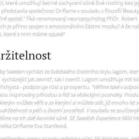
, které umožňují šetrné zachycení vůně živé rostliny bez je
představila společnost Oriflame v souladu s filozofií Beau
ně vyplatí,"
říká renomovaný neuropsycholog PhDr. Robert 
 čich je přímo spojen s emocionálními částmi mozku? A že na
i, které s nimi máme spjaté?
ržitelnost
y by Sweden vychází ze švédského životního stylu lagom, k
 vycházející jak zevnitř, tak i zvenčí. Lagom umožňuje mít 
řichystá - podporuje růst a prosperitu.
"Věříme také v odpov
sou inspirovány přírodou a řídí se vědeckými poznatky. Produk
terým můžete věřit a za kterými si můžete stát. Již mnoho let 
držitelnosti a péči o životní prostředí. V souladu se současným
nášíme na trh dvě ikonické vůně .SE Swedish Experience Wild H
telka Oriflame Eva Staníková.
mlženého jezera za svitu měsíce s vůní .SE Wild Hearts, ne