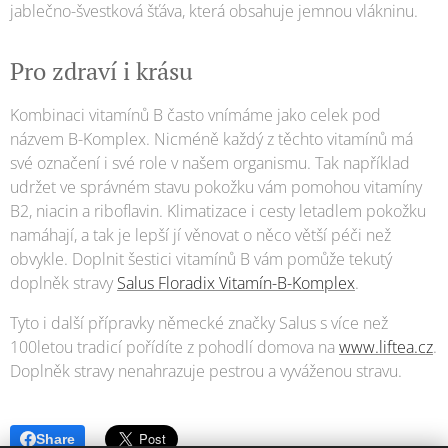
jablečno-švestková šťáva, která obsahuje jemnou vlákninu.
Pro zdraví i krásu
Kombinaci vitamínů B často vnímáme jako celek pod
názvem B-Komplex. Nicméně každý z těchto vitamínů má
své označení i své role v našem organismu. Tak například
udržet ve správném stavu pokožku vám pomohou vitamíny
B2, niacin a riboflavin. Klimatizace i cesty letadlem pokožku
namáhají, a tak je lepší jí věnovat o něco větší péči než
obvykle. Doplnit šestici vitamínů B vám pomůže tekutý
doplněk stravy
Salus Floradix Vitamín-B-Komplex
.
Tyto i další přípravky německé značky Salus s více než
100letou tradicí pořídíte z pohodlí domova na
www.liftea.cz
.
Doplněk stravy nenahrazuje pestrou a vyváženou stravu.
Share