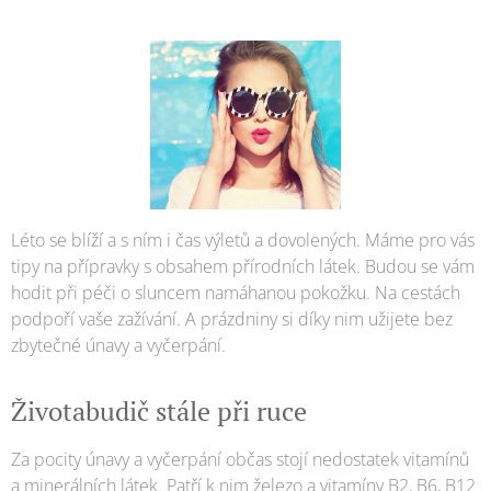
Léto se blíží a s ním i čas výletů a dovolených. Máme pro vás
tipy na přípravky s obsahem přírodních látek. Budou se vám
hodit při péči o sluncem namáhanou pokožku. Na cestách
podpoří vaše zažívání. A prázdniny si díky nim užijete bez
zbytečné únavy a vyčerpání.
Životabudič stále při ruce
Za pocity únavy a vyčerpání občas stojí nedostatek vitamínů
a minerálních látek. Patří k nim železo a vitamíny B2, B6, B12