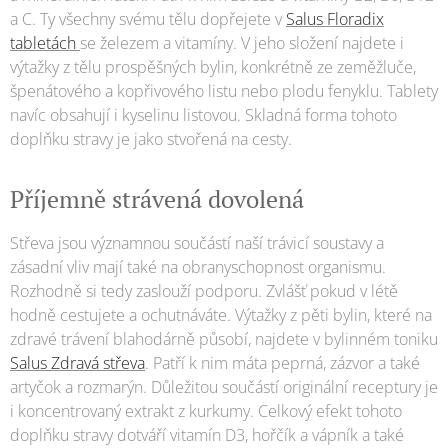
a C. Ty všechny svému tělu dopřejete v
Salus Floradix
tabletách
se železem a vitamíny. V jeho složení najdete i
výtažky z tělu prospěšných bylin, konkrétně ze zeměžluče,
špenátového a kopřivového listu nebo plodu fenyklu. Tablety
navíc obsahují i kyselinu listovou. Skladná forma tohoto
doplňku stravy je jako stvořená na cesty.
Příjemně strávená dovolená
Střeva jsou významnou součástí naší trávicí soustavy a
zásadní vliv mají také na obranyschopnost organismu.
Rozhodně si tedy zaslouží podporu. Zvlášť pokud v létě
hodně cestujete a ochutnáváte. Výtažky z pěti bylin, které na
zdravé trávení blahodárně působí, najdete v bylinném toniku
Salus Zdravá střeva
. Patří k nim máta peprná, zázvor a také
artyčok a rozmarýn. Důležitou součástí originální receptury je
i koncentrovaný extrakt z kurkumy. Celkový efekt tohoto
doplňku stravy dotváří vitamín D3, hořčík a vápník a také