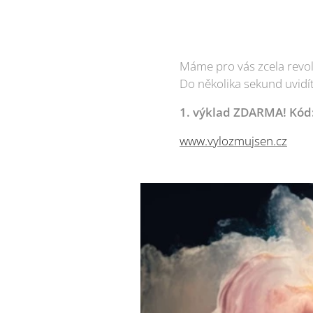
Máme pro vás zcela revol
Do několika sekund uvidí
1. výklad ZDARMA! Kó
www.vylozmujsen.cz