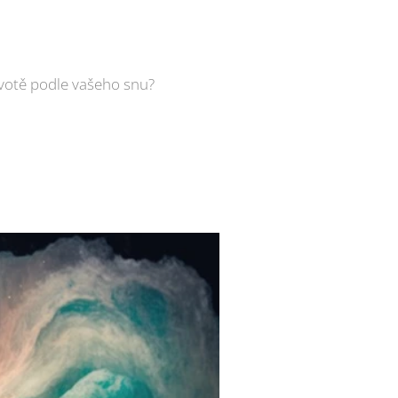
ivotě podle vašeho snu?