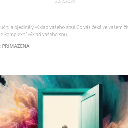
12.02.2024
uční a ojedinělý výklad vašeho snu! Co vás čeká ve vašem ž
te komplexní výklad vašeho snu.
d: PRIMAZENA