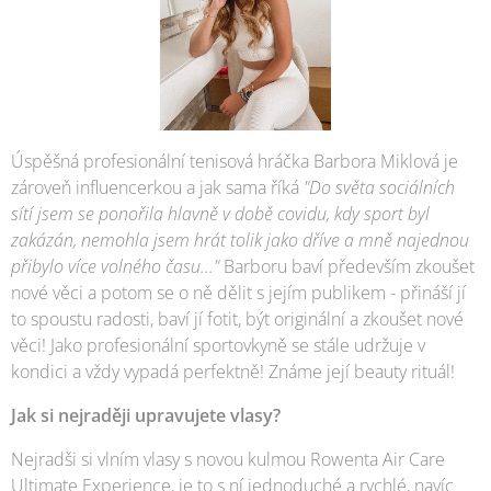
Úspěšná profesionální tenisová hráčka Barbora Miklová je
zároveň influencerkou a jak sama říká
"Do světa sociálních
sítí jsem se ponořila hlavně v době covidu, kdy sport byl
zakázán, nemohla jsem hrát tolik jako dříve a mně najednou
přibylo více volného času..."
Barboru baví především zkoušet
nové věci a potom se o ně dělit s jejím publikem - přináší jí
to spoustu radosti, baví jí fotit, být originální a zkoušet nové
věci! Jako profesionální sportovkyně se stále udržuje v
kondici a vždy vypadá perfektně! Známe její beauty rituál!
Jak si nejraději upravujete vlasy?
Nejradši si vlním vlasy s novou kulmou Rowenta Air Care
Ultimate Experience, je to s ní jednoduché a rychlé, navíc