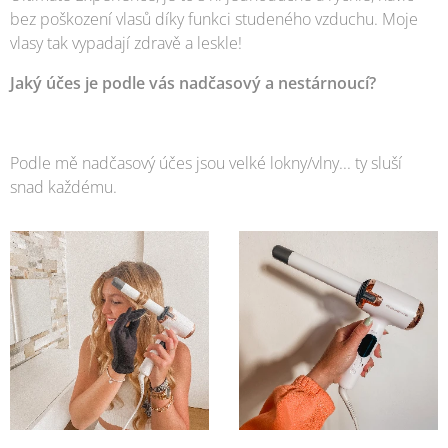
bez poškození vlasů díky funkci studeného vzduchu. Moje
vlasy tak vypadají zdravě a leskle!
Jaký účes je podle vás nadčasový a nestárnoucí?
Podle mě nadčasový účes jsou velké lokny/vlny... ty sluší
snad každému.