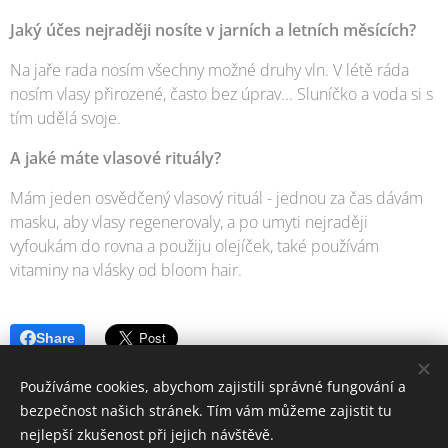
Jaký účes nejraději nosíte v jarních a letních měsících?
Na jaře rada nosím všechny možné druhy vln. V létě ráda
nosím vlasy přirozené, často bez úprav... Sluníčko a voda si s
tím udělá svoje.
A jaké máte vlasové rituály?
Mám jeden osvědčený vlasový rituál - jednou za čas dávám
masku, aby vlasy regenerovaly, a po umyti nejraději
vyfoukám do rovna a použiju olejíček, také používám
vitaminy na vlásky od bloom hair.
Share
Používáme cookies, abychom zajistili správné fungování a
bezpečnost našich stránek. Tím vám můžeme zajistit tu
nejlepší zkušenost při jejich návštěvě.
© 2006-2025 PrimaŽena.cz I ESPRIT BOHEMIA s.r.o. I Všechna práva