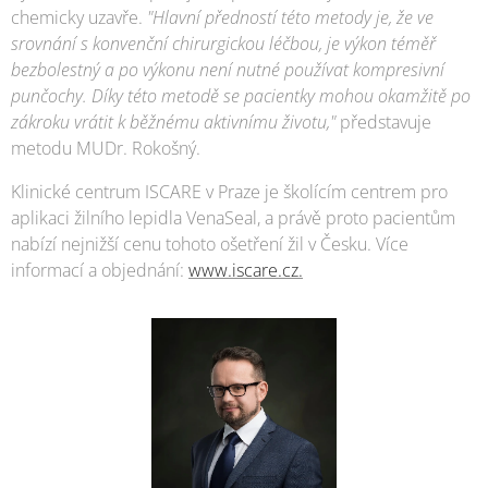
chemicky uzavře.
"Hlavní předností této metody je, že ve
srovnání s konvenční chirurgickou léčbou, je výkon téměř
bezbolestný a po výkonu není nutné používat kompresivní
punčochy. Díky této metodě se pacientky mohou okamžitě po
zákroku vrátit k běžnému aktivnímu životu,"
představuje
metodu MUDr. Rokošný.
Klinické centrum ISCARE v Praze je školícím centrem pro
aplikaci žilního lepidla VenaSeal, a právě proto pacientům
nabízí nejnižší cenu tohoto ošetření žil v Česku. Více
informací a objednání:
www.iscare.cz.