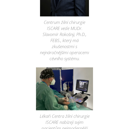
Centrum žilní chirurgie
ISCARE vede MUDr.
Slavomír Rokošný, Ph.D.,
FEBS., který má
zkušenostmi s
nejnáročnějšími operacemi
cévního systému.
Lékaři Centra žilní chirurgie
ISCARE nabízejí svým
pacientům nejmodernější