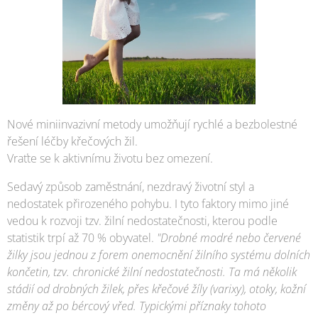
Nové miniinvazivní metody umožňují rychlé a bezbolestné
řešení léčby křečových žil.
Vraťte se k aktivnímu životu bez omezení.
Sedavý způsob zaměstnání, nezdravý životní styl a
nedostatek přirozeného pohybu. I tyto faktory mimo jiné
vedou k rozvoji tzv. žilní nedostatečnosti, kterou podle
statistik trpí až 70 % obyvatel.
"Drobné modré nebo červené
žilky jsou jednou z forem onemocnění žilního systému dolních
končetin, tzv. chronické žilní nedostatečnosti. Ta má několik
stádií od drobných žilek, přes křečové žíly (varixy), otoky, kožní
změny až po bércový vřed. Typickými příznaky tohoto