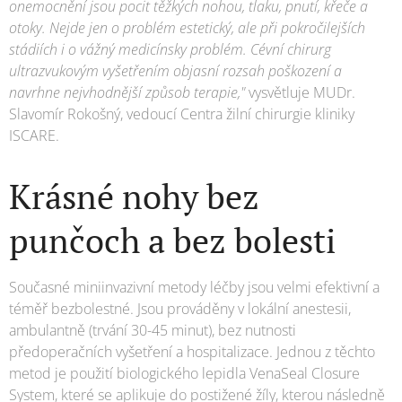
onemocnění jsou pocit těžkých nohou, tlaku, pnutí, křeče a
otoky. Nejde jen o problém estetický, ale při pokročilejších
stádiích i o vážný medicínsky problém. Cévní chirurg
ultrazvukovým vyšetřením objasní rozsah poškození a
navrhne nejvhodnější způsob terapie,"
vysvětluje MUDr.
Slavomír Rokošný, vedoucí Centra žilní chirurgie kliniky
ISCARE.
Krásné nohy bez
punčoch a bez bolesti
Současné miniinvazivní metody léčby jsou velmi efektivní a
téměř bezbolestné. Jsou prováděny v lokální anestesii,
ambulantně (trvání 30-45 minut), bez nutnosti
předoperačních vyšetření a hospitalizace. Jednou z těchto
metod je použití biologického lepidla VenaSeal Closure
System, které se aplikuje do postižené žíly, kterou následně