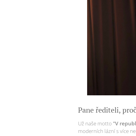
Pane řediteli, pro
Už naše motto
"V republ
moderních lázní s více než