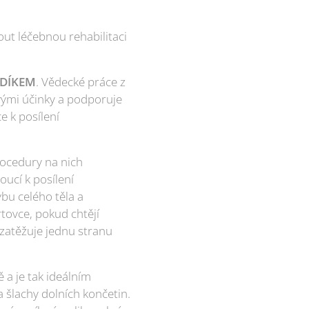
ut léčebnou rehabilitaci
ODÍKEM
. Vědecké práce z
ivými účinky a podporuje
e k posílení
rocedury na nich
ucí k posílení
bu celého těla a
tovce, pokud chtějí
zatěžuje jednu stranu
ě a je tak ideálním
 šlachy dolních končetin.