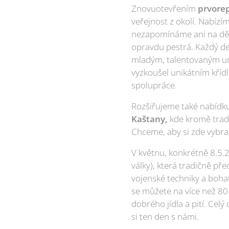
Znovuotevřením
prvore
veřejnost z okolí. Nabízí
nezapomínáme ani na děti
opravdu pestrá. Každý de
mladým, talentovaným umě
vyzkoušel unikátním kříd
spolupráce.
Rozšiřujeme také nabídk
Kaštany,
kde kromě tradi
Chceme, aby si zde vybral
V květnu, konkrétně 8.5.2
války), která tradičně př
vojenské techniky a boha
se můžete na více než 80 
dobrého jídla a pití. Cel
si ten den s námi.