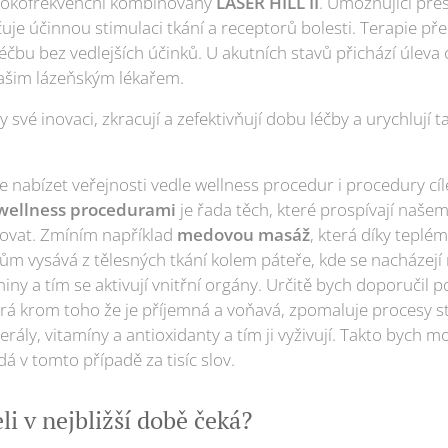
vysokofrekvenční kombinovaný
LASER HILL II
. Umožňující přes
čuje účinnou stimulaci tkání a receptorů bolesti. Terapie př
éčbu bez vedlejších účinků. U akutních stavů přichází úlev
našim lázeňským lékařem.
íky své inovaci, zkracují a zefektivňují dobu léčby a urychlují
více nabízet veřejnosti vedle wellness procedur i procedury 
wellness procedurami
je řada těch, které prospívají našem
tovat. Zmíním například
medovou masáž
, která díky tepl
 vysává z tělesných tkání kolem páteře, kde se nacházejí n
iny a tím se aktivují vnitřní orgány. Určitě bych doporučil p
erá krom toho že je příjemná a voňavá, zpomaluje procesy st
erály, vitamíny a antioxidanty a tím ji vyživují. Takto bych 
á v tomto případě za tisíc slov.
li v nejbližší době čeká?