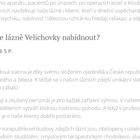
aparátu, pacientů po úrazech, po operacích kostí a kloub
h navštěvují naše lázně i klienti, kteří v dnešní uspěchané
sychiku, odolnost i tělesnou schránku hledají relaxaci a od
e lázně Velichovky nabídnout?
 5 P.
řídová slatina je díky svému složením ojedinělá v České repub
ho a železa. K léčbě se v našich lázních zdejší unikátní slat
 zábalů.
otný a zkušený personál je pro každé zařízení výhrou. V naš
ěleních vytváří klidnou rodinnou pohodu. A když k profes
m je o naše klienty dobře postaráno.
vorepublikové budovy zdejších lázní jsou obklopeny rozle
írodním bludištěm, smyslovým terapeutickým chodníkem, slu