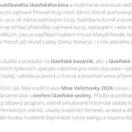
publikového lázeňského kina
a snažíme se oslovovat vedle
me jim zajímavé filmové tituly všech žánrů včetně oceňovanýc
 i pro ně máme zajímavými tituly. Nabídka kulturně a spole
n se střídají přednášky, zajímavé kurzy, vystoupení, nebo 
lcům, jako je například hudební virtuos Matyáš Novák, kt
lo Petrof, jež vévodí Lobby Domu Masaryk. I s ním jednám
u služeb a produktů na
lázeňské kavárně,
ale i v
lázeňské 
čních týdenních specialit nabízíme pro místí obyvatele i vý
 každý, nabídka je pestrá a chutná a prostředí velice příjem
024, nás čeká tradiční akce
Mise Velichovky 2024
(oslavu 
edznamenává i o
tevření lázeňské sezóny.
Přijďte se podíva
tý zábavný program, včetně simulované historické ukázky kv
řemeslných stánků, ukázky tradičních řemesel, atrakce a díl
ý den budou hudebně doprovázet rytmy swingu a skupina Klap