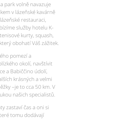
Na park volně navazuje
nkem v lázeňské kavárně
ázeňské restauraci,
bízíme služby hotelu K-
tenisové kurty, squash,
který obohatí Váš zážitek.
ského pomezí a
ízkého okolí, navštívit
e a Babiččino údolí,
lších krásných a velmi
ěžky –je to cca 50 km. V
ukou našich specialistů.
ty zastaví čas a oni si
které tomu dodávají