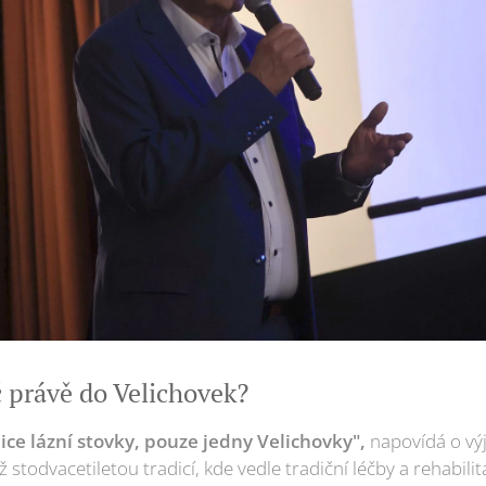
č právě do Velichovek?
ice lázní stovky, pouze jedny Velichovky",
napovídá o vý
 stodvacetiletou tradicí, kde vedle tradiční léčby a rehabili