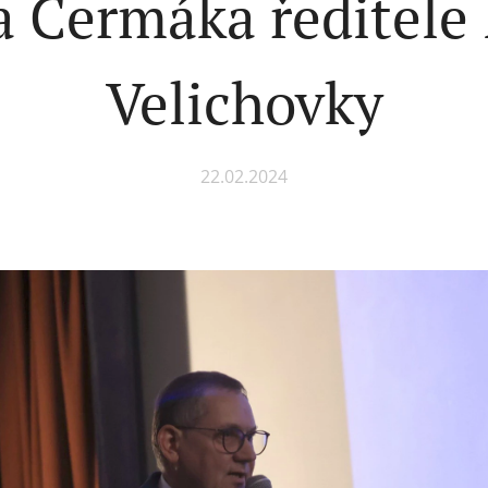
a Čermáka ředitele 
Velichovky
22.02.2024