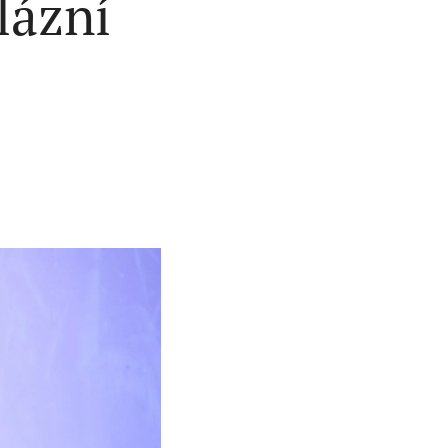
lázní