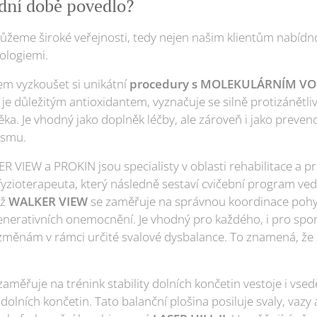
dní době povedlo?
žeme široké veřejnosti, tedy nejen našim klientům nabídno
ologiemi.
m vyzkoušet si unikátní
procedury s MOLEKULÁRNÍM V
e je důležitým antioxidantem, vyznačuje se silně protizánětl
věka. Je vhodný jako doplněk léčby, ale zároveň i jako prevenc
ismu.
R VIEW a PROKIN jsou specialisty v oblasti rehabilitace a p
yzioterapeuta, který následně sestaví cvičební program vedo
mž
WALKER VIEW
se zaměřuje na správnou koordinace pohy
enerativních onemocnění. Je vhodný pro každého, i pro spor
změnám v rámci určité svalové dysbalance. To znamená, že 
zaměřuje na trénink stability dolních končetin vestoje i vsed
ních končetin. Tato balanční plošina posiluje svaly, vazy a