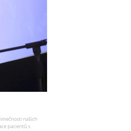
jimečnosti našich
tace pacientů s