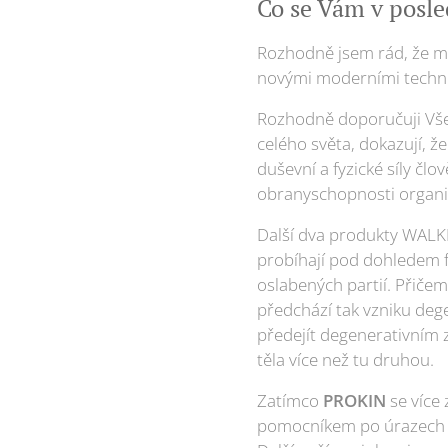
Co se Vám v posle
Rozhodně jsem rád, že mů
novými moderními techn
Rozhodně doporučuji Vše
celého světa, dokazují, ž
duševní a fyzické síly člo
obranyschopnosti organ
Další dva produkty WALKE
probíhají pod dohledem f
oslabených partií. Přiče
předchází tak vzniku deg
předejít degenerativním 
těla více než tu druhou.
Zatímco
PROKIN
se více 
pomocníkem po úrazech dol