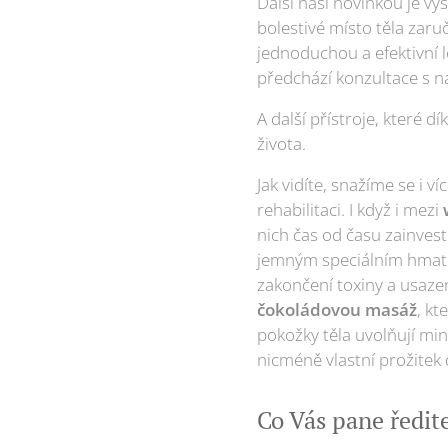
Další naší novinkou je 
bolestivé místo těla zaru
jednoduchou a efektivní l
předchází konzultace s 
A další přístroje, které d
života.
Jak vidíte, snažíme se i 
rehabilitaci. I když i mezi
nich čas od času zainves
jemným speciálním hmatům
zakončení toxiny a usazen
čokoládovou masáž
, kt
pokožky těla uvolňují min
nicméně vlastní prožitek d
Co Vás pane ředite