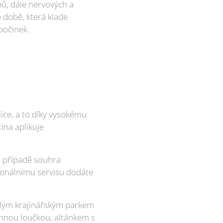
ů, dále nervových a
 době, která klade
počinek.
lice, a to díky vysokému
ina aplikuje
em případě souhra
ionálnímu servisu dodáte
hlým krajinářským parkem
nnou loučkou, altánkem s