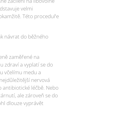
né zacílení na libovolné
edstavuje velmi
a okamžitě. Této proceduře
 tak návrat do běžného
cíleně zaměřené na
u zdraví a vyplatí se do
ému včelímu medu a
ejdůležitější nervová
o antibiotické léčbě. Nebo
árnutí, ale zároveň se do
mohl dlouze vyprávět