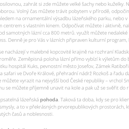
osilovnou, zahrát si zde můžete velké šachy nebo kuželky. 
 oborou. Volný čas můžete trávit pobytem v přírodě, odpoči
hledem na ornamentální výsadbu lázeňského parku, nebo v l
ím centrem s vlastním kinem. Odpočívat můžete i aktivně, na
 od samotných lázní cca 800 metrů. využít můžete nedaleké 
ss. Denně je pro Vás v lázních připraven kulturní program, 
se nacházejí v malebné kopcovité krajině na rozhraní Klad
oměře. Zeměpisná poloha lázní přímo vybízí k výletům do bl
ku hospitál Kuks, pevnostní město Josefov, Zámek Ratibořic
 safari ve Dvoře Králové, přehradní nádrž Rozkoš a řadu da
můžete vyrazit na nejvyšší bod České republiky – vrchol Sn
 se můžete příjemně unavit na kole a pak už se svěřit do r
opsatelná lázeňská
pohoda
. Taková ta doba, kdy se pro klien
 smysly, a to v překrásných prvorepublikových prostorách, 
tých časů a noblesnosti.