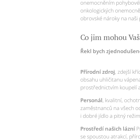
onemocněním pohybového 
onkologických onemocněníc
obrovské nároky na naši p
Co jim mohou Vaš
Řekl bych zjednodušeně
Přírodní zdroj
, zdejší k
obsahu uhličitanu vápenaté
prostřednictvím koupelí a
Personál
, kvalitní, och
zaměstnanců na všech odd
i dobré jídlo a pitný reži
Prostředí našich lázní
Pr
se spoustou atrakcí, př