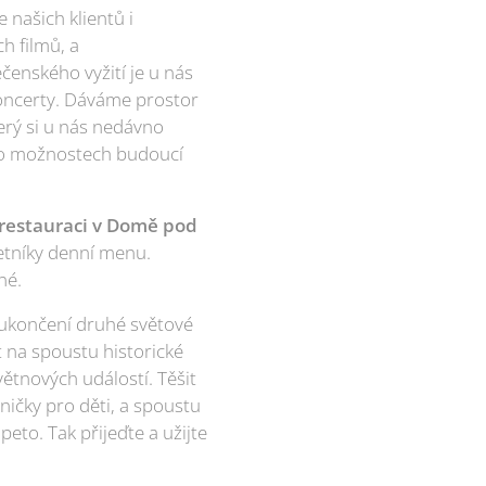
 našich klientů i
h filmů, a
čenského vyžití je u nás
koncerty. Dáváme prostor
erý si u nás nedávno
e o možnostech budoucí
restauraci v Domě pod
letníky denní menu.
né.
ukončení druhé světové
t na spoustu historické
ětnových událostí. Těšit
ničky pro děti, a spoustu
eto. Tak přijeďte a užijte