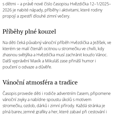
s dětmi – a právě nové číslo časopisu Hvězdička 12–1/2025–
2026 je nabité nápady, příběhy i aktivitami, které rodiny
propojí a zpestří dlouhé zimní večery.
Příběhy plné kouzel
Na děti čeká půvabný vánoční příběh Hvězdička a Ježíšek, ve
kterém se malí čtenáři ocitnou u stromečku ve chvíli, kdy
zhasnou světýlka a Hvězdička musí zachránit kouzlo Vánoc.
Další vyprávění Maxík a Mikuláš zase přináší humor i
poučení o odvaze a důvěře.
Vánoční atmosféra a tradice
Časopis provede děti i rodiče adventním časem, připomene
vánoční zvyky a nabídne spoustu úkolů s motivem
stromečku, ozdob, dárků i zimní přírody. Každá stránka je
plná barev, jemné grafiky a her, které zabaví při cestování i