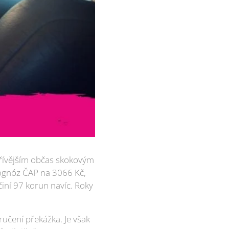
 dřívějším občas skokovým
rognóz ČAP na 3066 Kč,
činí 97 korun navíc. Roky
učení překážka. Je však