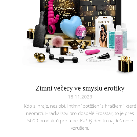
Zimní večery ve smyslu erotiky
18.11.2023
Kdo si hraje, nezlobí. Intimní potěšení s hračkami, které
neomrzí. Hračkářství pro dospělé Erosstar, to je přes
5000 produktů pro tebe. Každý den tu najdeš nové
vzrušení.