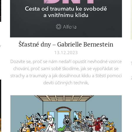
Šťastné dny – Gabrielle Bernestein
y
13.12.2023
Dozvíte se, proč se nám nedaří opustit nevhodné vzorce
chování, proč sami sobě škodíme, jak se vypořádat se
strachy a traumaty a jak dosáhnout klidu a štěstí pomoci
devíti účinných technik,