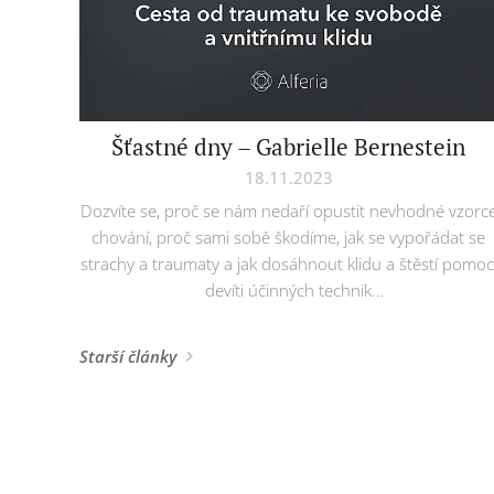
Šťastné dny – Gabrielle Bernestein
18.11.2023
Dozvíte se, proč se nám nedaří opustit nevhodné vzorc
chování, proč sami sobě škodíme, jak se vypořádat se
strachy a traumaty a jak dosáhnout klidu a štěstí pomoc
devíti účinných technik
Cena: 449 Kč
www.grada.cz
Starší články