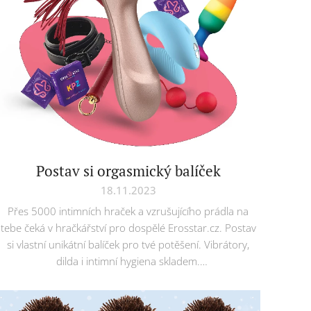
Postav si orgasmický balíček
18.11.2023
Přes 5000 intimních hraček a vzrušujícího prádla na
tebe čeká v hračkářství pro dospělé Erosstar.cz. Postav
si vlastní unikátní balíček pro tvé potěšení. Vibrátory,
dilda i intimní hygiena skladem.
www.erosstar.cz