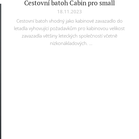
Cestovní batoh Cabin pro small
18.11.2023
Cestovní batoh vhodný jako kabinové zavazadlo do
letadla vyhovující požadavkům pro kabinovou velikost
zavazadla většiny leteckých společností včetně
nízkonákladových.
Cena: 1050 Kč
www.rajtricek.cz.