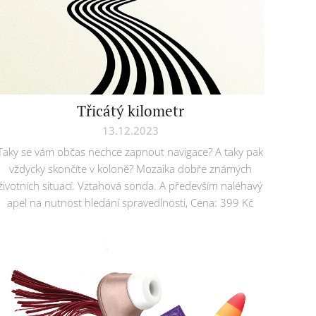
Třicátý kilometr
13.12.2023
Taky se vám občas nechce zapnout navigace? A taky pak
vždycky skončíte v koloně? Mozaika dobře známých
životních situací. Vztahová sonda. A především naléhavý
apel na nutnost hledání spravedlnosti, Cena: 399 Kč