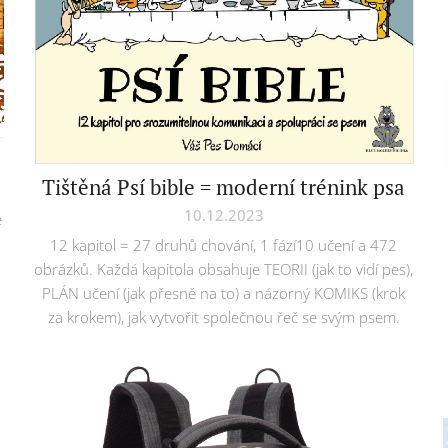
Tištěná Psí bible = moderní trénink psa
10.12.2023
e
12 kapitol = 27 druhů chování, 1 fází10 učení a 472
obrázků. Každá kapitola obsahuje TEORII (jak to vidí pes),
PLÁN učení (jak přesně na to) a názorný KOMIKS (krok
za krokem), jak vytvořit společnou řeč se svým psem.