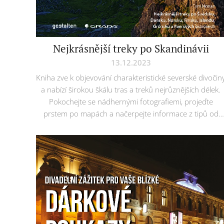
Nejkrásnější treky po Skandinávii
13.12.2023
Kniha zve k objevování charakteristické severské divočin
a nabízí širokou škálu tras a treků nejrůznějších délek.
Pokochejte se nádhernými fotografiemi, projeďte
prstem po mapách a načerpejte informace z tipů od
Cama Honana,