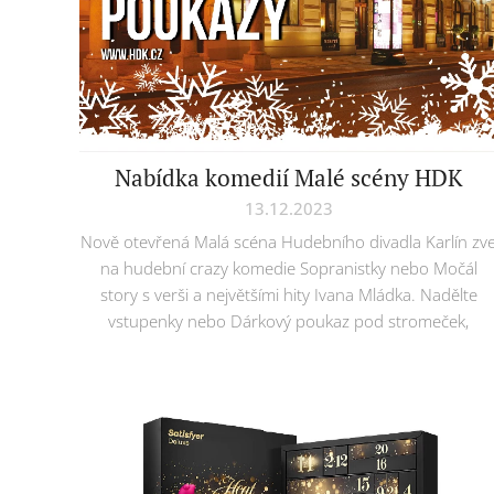
Nabídka komedií Malé scény HDK
13.12.2023
Nově otevřená Malá scéna Hudebního divadla Karlín zv
na hudební crazy komedie Sopranistky nebo Močál
story s verši a největšími hity Ivana Mládka. Nadělte
vstupenky nebo Dárkový poukaz pod stromeček,