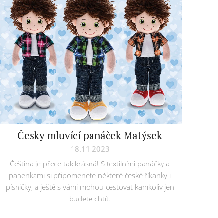
Česky mluvící panáček Matýsek
18.11.2023
Čeština je přece tak krásná! S textilními panáčky a
panenkami si připomenete některé české říkanky i
písničky, a ještě s vámi mohou cestovat kamkoliv jen
budete chtít.